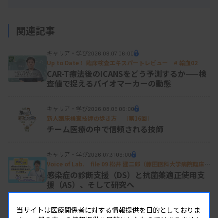
関連記事
キャリア・学び
2026.08.07 06:00
Up to Date！ 臨床検査エキスパートレビュー # 輸血02
CAR-T療法後のICANSをどう予測するか——検
査値で捉えるバイオマーカーの動態
キャリア・学び
2026.08.05 06:00
新人臨床検査技師の歩き方 ［第16回］
チーム医療の中で信頼される技師
キャリア・学び
2026.07.31 06:00
Voice of Lab. file 09 松井 建二郎（藤田医科大学病院臨床検
査部微生物遺伝子検査室
）
感染症の診断支援（DS）と抗菌薬適正使用支
援（AS）、そして研究へ
当サイトは医療関係者に対する情報提供を目的としておりま
キャリア・学び
2026.07.29 06:00