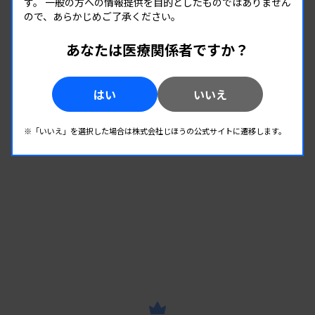
す。
一般の方への情報提供を目的としたものではありません
知りたい！取りたい！ 資格・認定 ［第10回］
ので、あらかじめご了承ください。
心血管インターベンション技師（ITE）
あなたは医療関係者ですか？
キャリア・学び
2026.07.27 06:00
AI×循環器検査 AI 解析の臨床応用とマネジメント #2
心電図におけるAI診断の精度管理と医療安全
はい
いいえ
※「いいえ」を選択した場合は株式会社じほうの公式サイトに遷移します。