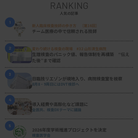
RANKING
人気の記事
1
新人臨床検査技師の歩き方 ［第16回］
チーム医療の中で信頼される技師
2
変わり続ける検査の現場 #32 山形済生病院
生理検査のパニック値、報告体制を再構築 “伝え
た後”まで確認
3
日臨技リエゾンが現地入り、病院検査室を視察
8月8・9両日にはDVT検診へ
4
導入経費や高齢化など課題に
全医共、検査DXテーマに議論
5
2026年度学術推進プロジェクトを決定
検査医学会