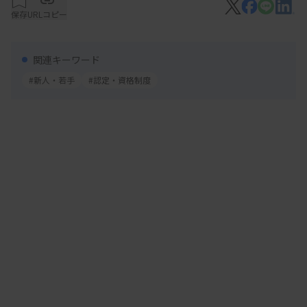
保存
URLコピー
資格があります。例えば、技師会の認定検査技師や
日本臨床検査同学院の2級検査技師や1級検査技師、
各種学会主催の専門資格などです。これらは、特定
関連キーワード
分野の知識や技能を客観的に示す手段であり、配置
#新人・若手
#認定・資格制度
や役割の幅を広げる材料にもなります。ただし、資
格は「取ること」が目的ではありません。今の職場
や将来やりたい仕事とどう結びつくかを考えること
が大切です。まずは身近な先輩がどんな資格を持
ち、どう活かしているかを知るところから始めまし
ょう。