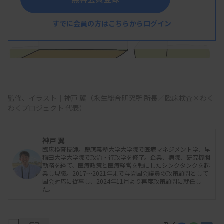
すでに会員の方はこちらからログイン
監修、イラスト｜神戸 翼（永生総合研究所 所長／臨床検査×わく
わくプロジェクト 代表）
神戸 翼
臨床検査技師。慶應義塾大学大学院で医療マネジメント学、早
稲田大学大学院で政治・行政学を修了。企業、病院、研究機関
勤務を経て、医療政策と医療経営を軸にしたシンクタンクを起
業し現職。2017～2021年まで与党国会議員の政策顧問として
国会対応に従事し、2024年11月より再度政策顧問に就任し
た。
臨床検査技師には、経験年数に応じて目指せる専門