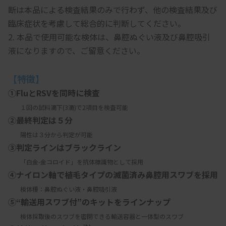
断は本品による検査結果のみで行わず、他の検査結果及び
臨床症状を考慮して総合的に判断してください。
2. 本品で使用可能な検体は、鼻腔ぬぐい液及び鼻腔吸引
液になりますので、ご留意ください。
【特徴】
①FluとRSVを同時に検査
　　１回の試料滴下(3滴)で2項目を検査可能
②最終判定は５分
　　陽性は３分から判定が可能
③判定ラインはブラックライン
　　「白金-金コロイド」を抗体標識物として採用
④ナイロン軸で植毛タイプの滅菌済み鼻腔用スワブを採用
　　検体種：鼻腔ぬぐい液・鼻腔吸引液
⑤“輸送用スワブ付”のキットをラインナップ
　　検体採取後のスワブを密閉できる輸送容器と一体型のスワブ