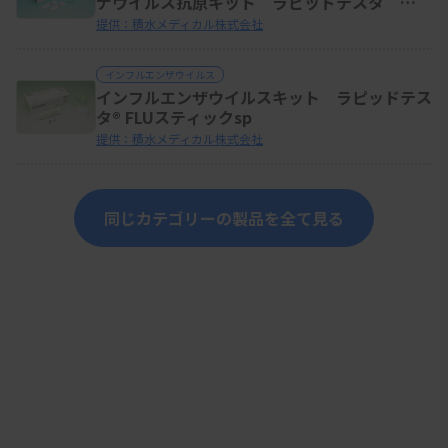
ナウイルス抗原キット ラピッドテスタ
FLU&SARS-CoV-２
提供：積水メディカル株式会社
インフルエンザウイルス
インフルエンザウイルスキット ラピッドテス
タ® FLUスティックsp
提供：積水メディカル株式会社
同じカテゴリーの製品を全て見る