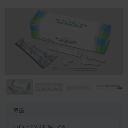
Item
1
of
Item
5
1
特長
of
5
01
FluとRSVを同時に検査