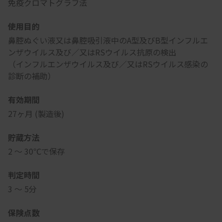
免疫クロマトグラフ法
使用目的
鼻腔ぬぐい液又は鼻腔吸引液中のA型及びB型インフルエ
ンザウイルス及び／又はRSウイルス抗原の検出
（インフルエンザウイルス及び／又はRSウイルス感染の
診断の補助）
有効期間
27ヶ月 (製造後)
貯蔵方法
2 ～ 30℃で保存
判定時間
3 ～ 5分
保険点数