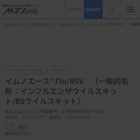
臨床検査の総合情報サイト
ログイン
会員登録
MTJONEトップ
＞
製品検索トップ
＞
株式会社タウンズ
＞
イムノエース® Flu/RSV （一
インフルエンザウイルス
RSウイルス
イムノエース® Flu/RSV （一般的名
称：インフルエンザウイルスキッ
ト/RSウイルスキット）
株式会社タウンズ
承認番号：22400AMX00676000
登録日：2026/06/11 更新日：2026/06/26
保存
URLコピー