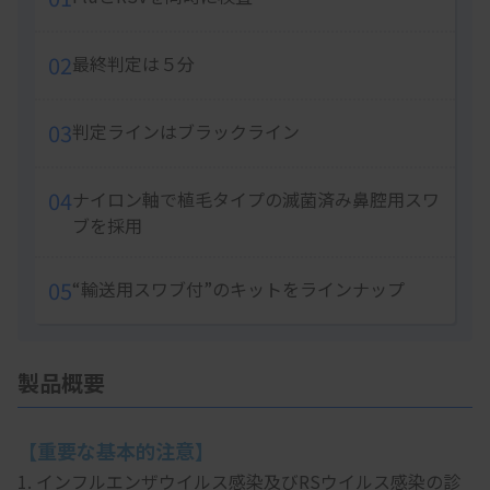
02
最終判定は５分
03
判定ラインはブラックライン
04
ナイロン軸で植毛タイプの滅菌済み鼻腔用スワ
ブを採用
05
“輸送用スワブ付”のキットをラインナップ
製品概要
【重要な基本的注意】
1. インフルエンザウイルス感染及びRSウイルス感染の診