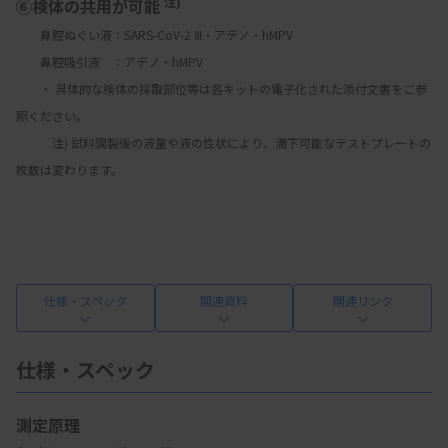
注)
⑥検体の共用が可能 
　　鼻腔ぬぐい液：SARS-CoV-2 Ⅲ・アデノ・hMPV
　　鼻腔吸引液　：アデノ・hMPV
　　・ 具体的な検体の採取部位等は各キットの電子化された添付文書をご参
照ください。
　　　注) 試料調製後の液量や液の性状により、滴下可能なテストプレートの
枚数は変わります。
仕様・スペック
関連資料
関連リンク
仕様・スペック
測定原理