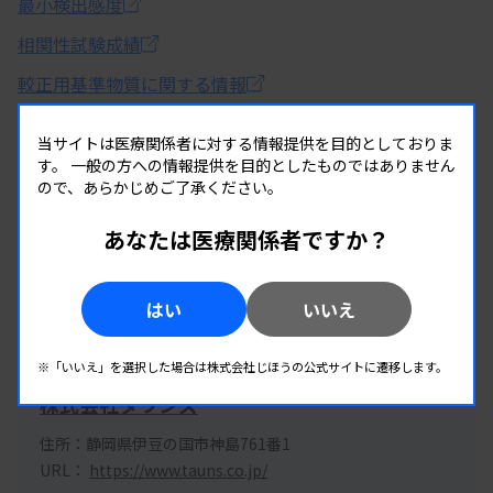
最小検出感度
相関性試験成績
較正用基準物質に関する情報
当サイトは医療関係者に対する情報提供を目的としておりま
す。
一般の方への情報提供を目的としたものではありません
ので、あらかじめご了承ください。
公式サイトで詳細情報を見る
あなたは医療関係者ですか？
この製品へのお問い合わせ
はい
いいえ
企業情報
※「いいえ」を選択した場合は株式会社じほうの公式サイトに遷移します。
株式会社タウンズ
住所：静岡県伊豆の国市神島761番1
URL：
https://www.tauns.co.jp/