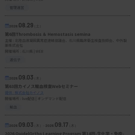
管理運営
08.29
2026.
（土）
第6回Thrombosis ＆ Hemostasis semina
主催 :
北陸血液凝固異常症連絡協議会、石川県臨床衛生検査技師会、中外製
薬株式会社
開催場所 : 石川県 | WEB
遺伝子
09.03
2026.
（木）
第63回カイノス輸血検査Webセミナー
提供 : 株式会社カイノス
開催場所 : live配信 | オンデマンド配信
輸血
09.03
09.17
2026.
（木）
-
2026.
（木）
2026 QuidelOrtho Learning Program 第14回-生化学・免疫-