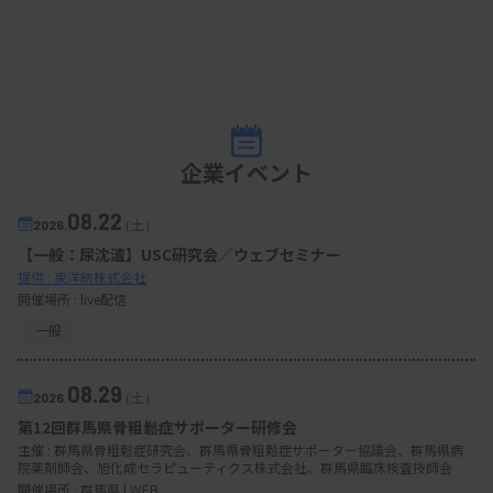
企業イベント
08.22
2026.
（土）
【一般：尿沈渣】USC研究会／ウェブセミナー
提供 : 東洋紡株式会社
開催場所 : live配信
一般
08.29
2026.
（土）
第12回群馬県骨粗鬆症サポーター研修会
主催 :
群馬県骨粗鬆症研究会、群馬県骨粗鬆症サポーター協議会、群馬県病
院薬剤師会、旭化成セラピューティクス株式会社、群馬県臨床検査技師会
開催場所 : 群馬県 | WEB