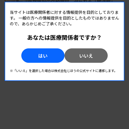
複数施設の存続検討、迫られる「撤退戦」
は26分だった。
日赤グループ
当サイトは医療関係者に対する情報提供を目的としておりま
実証実験に携わったTiLLの永井友和氏は、「病院の
す。
一般の方への情報提供を目的としたものではありません
検査室
2025.08.05 00:00
ので、あらかじめご了承ください。
診療部門で検体採取して、院内検査室で検査するの
変わり続ける検査の現場 #20 松阪市民病院
と大きく変わらないくらいの時間だ。ドローンを使
リキッド対応のNGS検査室、初のCAP認定
あなたは医療関係者ですか？
って迅速な検査ができれば、災害発生時や離島等の
検査室
2025.07.04 00:00
検査ニーズに応えることも含め、地域医療に貢献で
はい
いいえ
変わり続ける検査の現場 #19 熊本県心血管エコー検査標準
化プロジェクト
きる可能性が高い」と話す。
心エコー人材を県全体で育成
※「いいえ」を選択した場合は株式会社じほうの公式サイトに遷移します。
Ct値変化量は問題なし