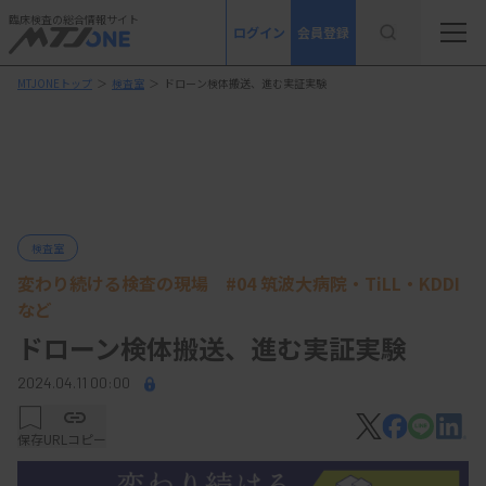
臨床検査の総合情報サイト
ログイン
会員登録
MTJONEトップ
＞
検査室
＞
ドローン検体搬送、進む実証実験
検査室
変わり続ける検査の現場 #04 筑波大病院・TiLL・KDDI
など
ドローン検体搬送、進む実証実験
2024.04.11 00:00
保存
URLコピー