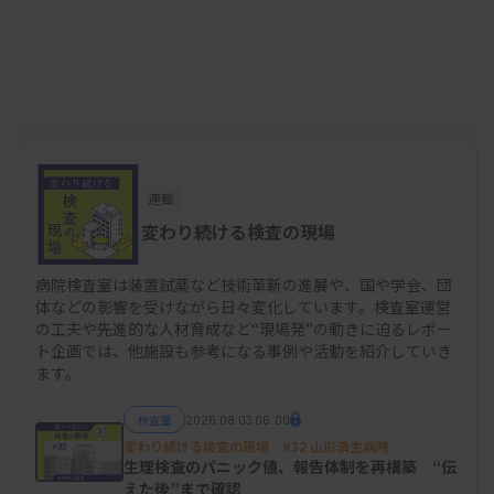
体搬送に必要な一連作業を含めた搬送時間の検証
や、搬送時の振動が品質に与える影響などを探った
データが報告された。
要請から検体搬入まで「26分」
連載
変わり続ける検査の現場
病院検査室は装置試薬など技術革新の進展や、国や学会、団
体などの影響を受けながら日々変化しています。検査室運営
の工夫や先進的な人材育成など“現場発”の動きに迫るレポー
ト企画では、他施設も参考になる事例や活動を紹介していき
ます。
検査室
2026.08.03 06:00
変わり続ける検査の現場 #32 山形済生病院
生理検査のパニック値、報告体制を再構築 “伝
えた後”まで確認