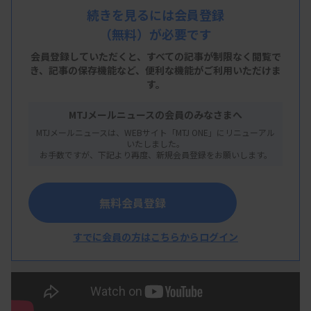
査機関に搬送して迅速に検査することを目指した試
続きを見るには会員登録
みだ。筑波大学附属病院や、つくばi-Laboratory
（無料）が必要です
LLP（TiLL）などによる検証では、医療機関から約
会員登録していただくと、すべての記事が制限なく閲覧で
200m離れた検査機関までの間を30分以内で運び、
き、
記事の保存機能など、便利な機能がご利用いただけま
す。
搬送中の振動による検体への品質異常は確認されな
かった。実用化への当面の課題は、ドローンそのも
MTJメールニュースの会員のみなさまへ
MTJメールニュースは、WEBサイト「MTJ ONE」にリニューアル
のの機体改良や運航管理上のルール緩和で、こうし
いたしました。
た動向を見ながらの検証が継続的に行われる計画と
お手数ですが、下記より再度、新規会員登録をお願いします。
なっている。
無料会員登録
すでに会員の方はこちらからログイン
ドローンによる検体搬送の取り組みは、内閣府の
「スーパーシティ型国家戦略特区」であるつくば市
内で実施。規制改革を通じた先端的サービスの実現