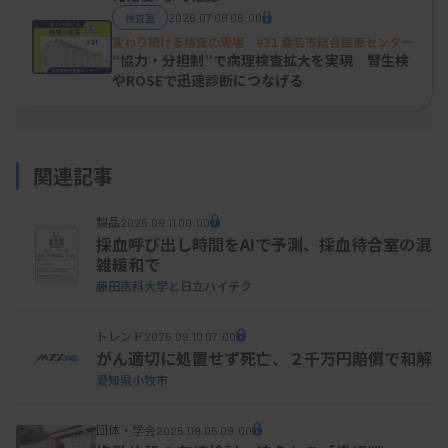
検査室
2026.07.06 06:00
変わり続ける検査の現場 #31 桑名市総合医療センター
“協力・分担制”で病理検査拡大を実現 腎生検
やROSEで迅速診断につなげる
TiLL
関連記事
搬送時間の検証は、TiLLと、そこから200m離れた
製品
2025.09.11 00:00
筑波メディカルセンター病院の間で行われた。一連
採血呼び出し時間をAIで予測、採血待合室の混
雑緩和で
の流れはこうだ。病院からの連絡を受けてTiLLがド
藤田医科大学と日立ハイテク
ローンの運航や空き状況などを確認し、病院に連絡
した後、搬送ボックスを取り付けてドローンを飛ば
トレンド
2025.09.10 07:00
がん適切に処置せず死亡、２千万円賠償で和解
す。ドローンはあらかじめプログラミングされた航
愛知県小牧市
路を飛行して病院に向かい、病院で検体を積み込ん
でTiLLに戻る。TiLLで検査が開始できるまでの時間
団体・学会
2025.09.05 09:00