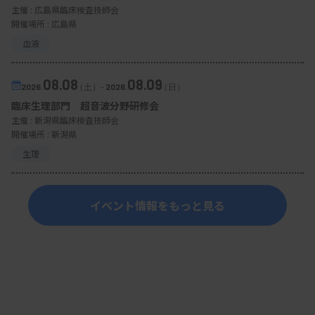
主催 :
広島県臨床検査技師会
開催場所 : 広島県
待たれるドローン機体の進化
血液
筑波大病院やTiLLなどによる実証実験が続けられる
08.08
08.09
一方で、課題になっているのが、より優れた性能を
2026.
（土）
-
2026.
（日）
臨床生理部門 超音波分野研修会
持つドローンへの機体改良だ。実証実験で使われて
主催 :
新潟県臨床検査技師会
いるACSL社のドローンPF2は、雨風といった天候に
開催場所 : 新潟県
運航が左右されることや、採血検体を積載した場合
生理
の飛行時間が15分程度なのが現状。世界レベルでの
ドローンの機体改良の研究は進んでいるが、安定的
イベント情報をもっと見る
な検体搬送には機体、バッテリーなどの面でのさら
なる技術革新が待たれる状況にある。ドローン運航
に関するルールも、機体性能の進化に見合った形で
緩和される可能性が高く、こうした規制動向を見な
がらの検証が進む見通しとなっている。