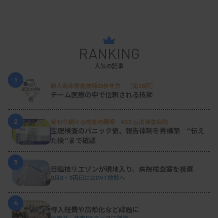
RANKING
人気の記事
1
新人臨床検査技師の歩き方 ［第16回］
チーム医療の中で信頼される技師
草間氏（左）と永井氏（右）
2
変わり続ける検査の現場 #32 山形済生病院
生理検査のパニック値、報告体制を再構築 “伝え
ドローンの振動が検体に与える影響では、新型コロ
た後”まで確認
ナウイルス陽性と判定された匿名化検体60件（唾液
3
30件、鼻咽頭拭い液30件）を対象に、ACSL社のド
日臨技リエゾンが現地入り、病院検査室を視察
8月8・9両日にはDVT検診へ
ローン「PF2」のドローン「積載前」と「積載後60
分飛行（ホバリング）」の検体のCt値をそれぞれ調
4
導入経費や高齢化など課題に
べたデータが報告された。
全医共、検査DXテーマに議論