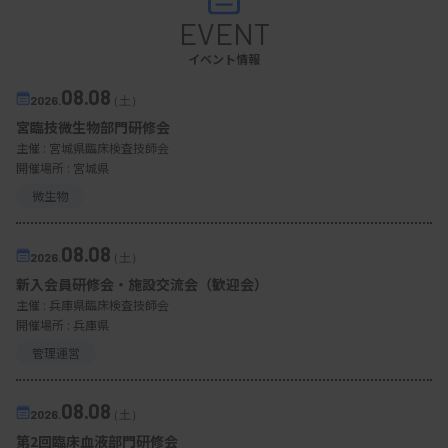
つ人流データ等を活用しながら、リスクの低い飛行
EVENT
ルートを選択して安全に搬送できることも確認し
イベント情報
た。実証実験に携わる筑波大病院感染症科の草間智
08.08
2026.
（土）
香氏は、「ドローンでの定期的な検体搬送を想定
宮臨技微生物部門研修会
し、運航方法や検体の搭載方法、スマートフォンと
主催 :
宮城県臨床検査技師会
開催場所 : 宮城県
のデータ連携などの実証実験をさらに進める」と説
微生物
明。将来的にはレベル4飛行（有人地帯での補助者
なし目視外飛行）による事業化を目指す計画となっ
08.08
2026.
（土）
ている。
新入会員研修会・施設交流会（歓迎会）
主催 :
兵庫県臨床検査技師会
現在までに実施されたドローン搬送を巡る一連の動
開催場所 : 兵庫県
画は、KDDIスマートドローン社がユーチューブで
管理運営
公開している。
08.08
2026.
（土）
第2回臨床血液部門研修会