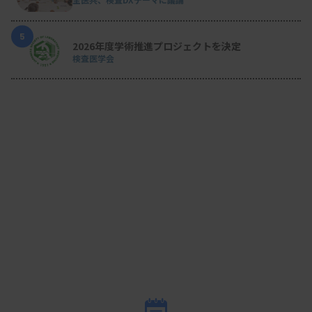
結果を見ると、飛行前後のCt値変化量は唾液検体で
5
マイナス1.4～0.98、鼻咽頭拭い液検体でマイナス
2026年度学術推進プロジェクトを決定
検査医学会
1.47～1.46で大きな影響を受けたと考えられるもの
はなかった。ドローンの搬送ボックス内の温度変化
も12～15度と著しい変化はなく、重量加速度は一
般的な車の通常走行よりも小さい結果となった。
また、健常人のボランティア採血検体への溶血の影
響を探ったデータでは、室温放置した検体測定値を
基準に、ドローン飛行（ホバリング）した検体を相
対比で評価したところ、溶血による血算や凝固、血
糖管などへの明らかな品質異常はなかった。
昨年11～12月には、TiLLと、近隣の2施設を経由し
て片道1.1kmの距離で検体搬送を行い、KDDIが持