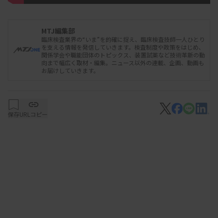
を目指す構想に基づき、つくば市や筑波大病院、
TiLL、KDDI、KDDIスマートドローン社などによっ
MTJ編集部
て進められている。
臨床検査業界の“いま”を的確に捉え、臨床検査技師一人ひとり
を支える情報を発信していきます。検査制度や政策をはじめ、
関係学会や職能団体のトピックス、装置試薬など技術革新の動
検査室のない診療所にとって検体採取から測定まで
向まで幅広く取材・編集。ニュース以外の連載、企画、動画も
お届けしていきます。
をいかに早めるかは課題だが、検査センターによる
車での集配は昼夕2回など、決まったルートに基づ
いて行われており、検査結果は翌日以降になるのが
保存
URLコピー
一般的だ。交通状況に左右されないドローンでの検
体集配が実現できれば、至急検査が必要な検体をド
ローンで検査機関に持ち込み、結果報告までのスピ
ードを早められる。
社会実装を目指した取り組みが進む中、昨年10月の
第55回日本医療検査科学会では、ドローンによる検