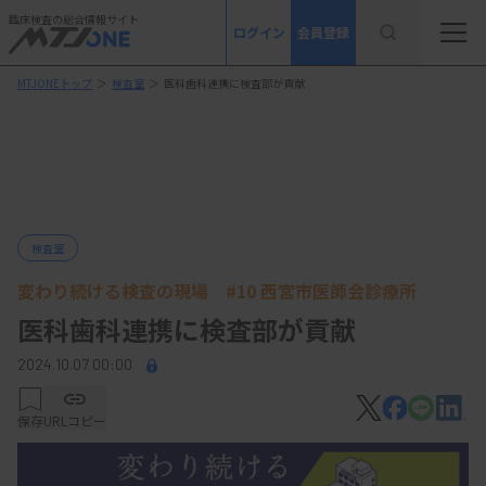
臨床検査の総合情報サイト
ログイン
会員登録
MTJONEトップ
＞
検査室
＞
医科歯科連携に検査部が貢献
検査室
変わり続ける検査の現場 #10 西宮市医師会診療所
医科歯科連携に検査部が貢献
2024.10.07 00:00
保存
URLコピー