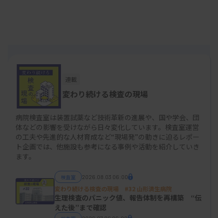
結果とともに、この2つの項目に問診結果を組み合
わせたリスク評価結果を報告している。
◆新たな歯周病リスクの判定基準を作成
連載
ドックのメニューとして導入した歯周病検診は今
変わり続ける検査の現場
後、特定健診受診者にも対象を広げることを検討。
また、より適切な受診勧奨につながる歯周病リスク
病院検査室は装置試薬など技術革新の進展や、国や学会、団
体などの影響を受けながら日々変化しています。検査室運営
の判定基準についても医師会と歯科医師会が共同で
の工夫や先進的な人材育成など“現場発”の動きに迫るレポー
2023年から作成を始めている。作成作業では医師
ト企画では、他施設も参考になる事例や活動を紹介していき
ます。
会診療所の臨床検査部がデータの分析・評価などを
行い、大きな役割を発揮している。
検査室
2026.08.03 06:00
変わり続ける検査の現場 #32 山形済生病院
判断基準の作成に当たっては、2023年1月に、市内
生理検査のパニック値、報告体制を再構築 “伝
えた後”まで確認
14の歯科医療機関の協力を得て、歯科受診者約100