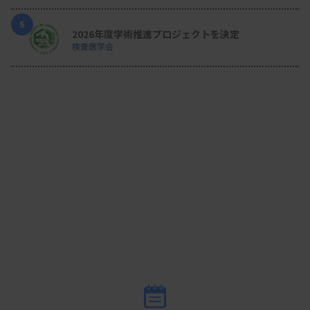
5
2026年度学術推進プロジェクトを決定
検査医学会
図1 報告書の改訂
歯科医受診依頼書は、自由記述だった「検査内容お
よび結果」の記述を定型化し、現在の歯数や歯周病
の程度分類、歯の動揺度、歯肉の腫れなどを定量的
に書き込むように改める。また歯ごとの動揺度や出
血の状況を図で示し、一覧性を高める工夫も盛り込