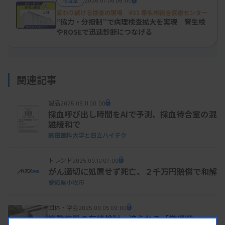
検査室
2026.07.06 06:00
人に歯周病検査と唾液検査を実施する臨床研究を実
変わり続ける検査の現場 #31 桑名市総合医療センター
“協力・分担制”で病理検査拡大を実現 腎生検
施した。臨床検査部が唾液検査の性能評価を行っ
やROSEで迅速診断につなげる
た。
検体は市販されている唾液検体専用の採取容器を使
い、検査部内で日常使用している便潜血測定装置と
関連記事
生化学分析装置で分析・評価した。
製品
2025.09.11 00:00
108人の検体を検討したところ、HbとLDの濃度が
採血呼び出し時間をAIで予測、採血待合室の混
雑緩和で
いずれも陰性で低リスクと判定されたグループでも
藤田医科大学と日立ハイテク
歯科医師の診断の結果、「歯周病あり」とされた割
合が37％となった。また、2項目とも陽性だった高
トレンド
2025.09.10 07:00
がん適切に処置せず死亡、２千万円賠償で和解
リスクグループでは46％が「歯周病なし」と診断さ
愛知県小牧市
れるなど、唾液検査だけでは感度が47％にとどま
り、判定感度向上が課題とされた。
団体・学会
2025.09.05 09:00
複数施設の存続検討、迫られる「撤退戦」