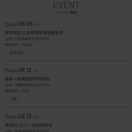
む方針。
EVENT
イベント情報
08.09
2026.
（日）
7月から4施設で試行
東部地区 広島県精度管理報告会
主催 :
広島県臨床検査技師会
2024年7月からは、医師会役員の4施設で特定健康
開催場所 : 広島県
診査を受ける住民に対して、歯周病検診の受診を勧
管理運営
める試行運用を開始している。生活習慣病との関連
性を説明し、唾液検査を促して意識付けを図る。作
08.12
2026.
（水）
成した判定基準も試行運用し、改善点を洗い出す。
臨床一般検査部門研修会
主催 :
沖縄県臨床検査技師会
歯周病検診を市民へ普及させていくためには、行
開催場所 : WEB
政サービスとしての検診に位置付けてもらうことも
一般
重要となる。西宮市では、歯周疾患検診を一定の年
08.13
齢での節目検診として実施しているが、検診の内容
2026.
（木）
第3回心エコー症例検討会
は、歯科医療機関で完結する一般的な内容にとどま
主催 :
徳島県臨床検査技師会