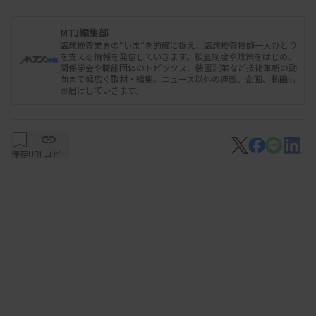
西宮市医師会が医科歯科連携による歯周病検診を始
めたのは、人間ドックの追加オプションとして唾液
MTJ編集部
臨床検査業界の“いま”を的確に捉え、臨床検査技師一人ひとり
による歯周病検査を導入する検討を始めたことがき
を支える情報を発信していきます。検査制度や政策をはじめ、
関係学会や職能団体のトピックス、装置試薬など技術革新の動
っかけ。糖尿病や動脈硬化性疾患と歯周疾患との関
向まで幅広く取材・編集。ニュース以外の連載、企画、動画も
お届けしていきます。
連については歯科医師の関心も高く、歯周病と生活
習慣病の治療を同時に進めることで双方の治療効果
も高まるとして、歯科医師会側からも連携強化を持
保存
URLコピー
ちかけられていたことも理由の一つ。
一方で、ここ数年で唾液中のヘモグロビン（Hb）
と乳酸脱水素酵素（LD）の濃度に基づくスクリー
ニング技術が唾液検査として実用化された。内科的
なアプローチで歯周疾患の治療につなげることが可
能になり、2023年秋から人間ドックでの唾液検査
がスタート。現在は唾液検査によるHbとLDの測定