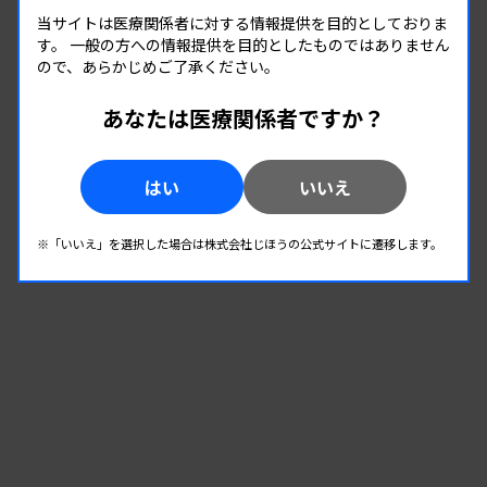
このため、事前の問診内容を加味することを検討。
日赤グループ
当サイトは医療関係者に対する情報提供を目的としておりま
歯の動揺度や歯茎の状態などの問診結果をスコア化
す。
一般の方への情報提供を目的としたものではありません
検査室
ので、あらかじめご了承ください。
2025.08.05 00:00
して検査結果と組み合わせることで感度96％、特異
変わり続ける検査の現場 #20 松阪市民病院
度40％を達成し、高精度にハイリスク者の抽出が可
リキッド対応のNGS検査室、初のCAP認定
あなたは医療関係者ですか？
能になった。臨床検査部の丸岡康子技師長は、「問
検査室
2025.07.04 00:00
診項目だけでは感度だけが高くなり、特異度は上が
はい
いいえ
変わり続ける検査の現場 #19 熊本県心血管エコー検査標準
らなかった。そこにHbとLDの測定値を組み合わせ
化プロジェクト
心エコー人材を県全体で育成
ることでおおむね妥当な結果が得られた」と話す。
※「いいえ」を選択した場合は株式会社じほうの公式サイトに遷移します。
結果報告書などの様式も変更
唾液検査と問診結果を組み合わせた判定基準は、9
月に横浜市で開かれた日本人間ドック・予防医療学
会で同診療所臨床検査部の谷中美月氏が一般演題で
発表している。判定基準は今年秋以降に導入する予