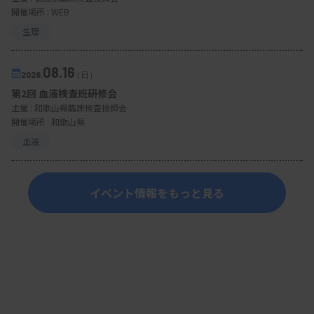
る。このため、同市医師会と歯科医師会は、歯周病
開催場所 : WEB
検診を行政検診の一つとするよう以前から要望。今
生理
年度は、受診者が低い負担額で検診を受けられるよ
うな財政措置を含めて要望することにしている（図
08.16
2026.
（日）
2）。
第2回 血液検査班研修会
主催 :
和歌山県臨床検査技師会
開催場所 : 和歌山県
血液
イベント情報をもっと見る
図2 医科歯科連携による歯周病検診の新体制案