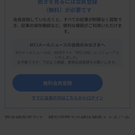
続きを見るには会員登録
が、検体検査業務とともに、歯周病検診で活用する
（無料）が必要です
報告書様式の作成に関与した。現在は人間ドックの
会員登録していただくと、すべての記事が制限なく閲覧で
追加メニューとして提供しているが、今後、人間ド
き、
記事の保存機能など、便利な機能がご利用いただけま
す。
ック以外にも対象者を拡大する方針で、併せて進め
ている判断基準の作成、報告書様式の改訂作業でも
MTJメールニュースの会員のみなさまへ
MTJメールニュースは、WEBサイト「MTJ ONE」にリニューアル
大きな役割を臨床検査部が担っている。
いたしました。
お手数ですが、下記より再度、新規会員登録をお願いします。
無料会員登録
西宮市医師会診療所は健診・臨床検査事業を展開
すでに会員の方はこちらからログイン
し、西宮市の特定健康診査・特定保健指導、学校健
診のほか、住民向けの人間ドックも提供している。
臨床検査部では、健診部門での検体検査とともに会
員施設からの受託検査も行っている。