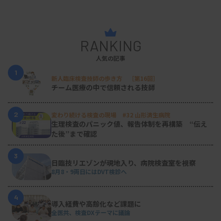
定で、「検査結果報告書」や、検診医が検診受診者
に渡す「歯科医受診依頼書」の内容にも反映させる
RANKING
計画にしている。
人気の記事
検査結果報告は、これまでも見やすさを意識してき
1
たが、歯周病リスクをグラフ化し、リスクに応じて
新人臨床検査技師の歩き方 ［第16回］
チーム医療の中で信頼される技師
グラデーションを付けた配色とすることで、より視
覚的にリスクを認識しやすい図表とした。これまで
2
変わり続ける検査の現場 #32 山形済生病院
生理検査のパニック値、報告体制を再構築 “伝え
記載がなかった問診内容と併せ、生活習慣病関連の
た後”まで確認
血液検査結果も表記できるようなレイアウトとす
る。歯科医療機関を受診する必要性がより分かりや
3
日臨技リエゾンが現地入り、病院検査室を視察
すくなり、診察を促す効果を期待している（図
8月8・9両日にはDVT検診へ
1）。
4
導入経費や高齢化など課題に
全医共、検査DXテーマに議論