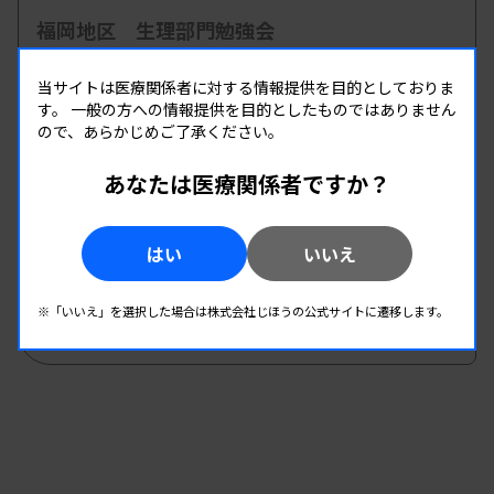
福岡地区 生理部門勉強会
主催 :
福岡県臨床衛生検査技師会
当サイトは医療関係者に対する情報提供を目的としておりま
開催場所 : WEB
す。
一般の方への情報提供を目的としたものではありません
生理
ので、あらかじめご了承ください。
あなたは医療関係者ですか？
08.22
08.22
-
2026.
（土）
2026.
（土）
生理検査研究班研修会
はい
いいえ
主催 :
埼玉県臨床検査技師会
開催場所 : 埼玉県
※「いいえ」を選択した場合は株式会社じほうの公式サイトに遷移します。
生理