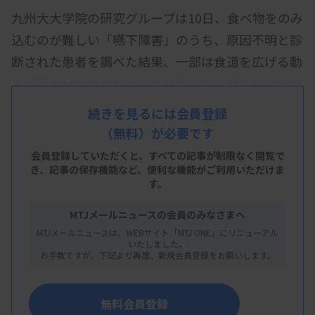
九州大大学院の研究グループは10日、食べ物をのみ
込むのが難しい「嚥下障害」のうち、原因不明と診
断された患者を調べた結果、一部は食道を広げる動
きが不十分なためだったと発表した。新たな診断法
や治療法の開発につながる可能性があるとしてい
続きを見るには会員登録
る。米医学雑誌に掲載した。
（無料）が必要です
グループの伊原栄吉・准教授らによると、嚥下障害
会員登録していただくと、すべての記事が制限なく閲覧で
き、
記事の保存機能など、便利な機能がご利用いただけま
は通常、胃カメラなどで腫瘍や炎症の有無を調べた
す。
り、食道の収縮能力が十分かどうかを検査したりし
MTJメールニュースの会員のみなさまへ
て原因を特定。いずれにも該当しなければ原因不明
MTJメールニュースは、WEBサイト「MTJ ONE」にリニューアル
と分類されてきた。原因不明の嚥下障害は全人口の
いたしました。
お手数ですが、下記より再度、新規会員登録をお願いします。
約3％という。
グループは原因不明の患者25人に対し、従来調べて
無料会員登録