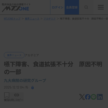
臨床検査の総合情報サイト
ログイン
会員登録
MTJONEトップ
＞
業界ニュース
＞
アカデミア
＞
嚥下障害、食道拡張不十分 原因不明の一
アカデミア
業界ニュース
嚥下障害、食道拡張不十分 原因不明
の一部
九大病院の研究グループ
2025.12.12 04:15
保存
URLコピー