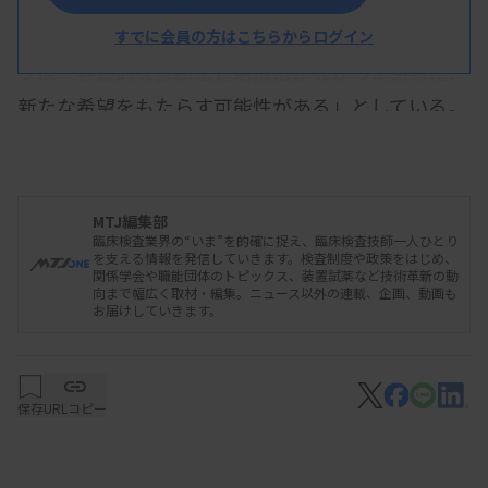
いた食道の収縮ではなく、広げる動きを検査。うち
14人が、広げる動きに障害があったという。グルー
すでに会員の方はこちらからログイン
プは「客観的な診断法と治療法がなかった患者に、
新たな希望をもたらす可能性がある」としている。
MTJ編集部
臨床検査業界の“いま”を的確に捉え、臨床検査技師一人ひとり
を支える情報を発信していきます。検査制度や政策をはじめ、
関係学会や職能団体のトピックス、装置試薬など技術革新の動
向まで幅広く取材・編集。ニュース以外の連載、企画、動画も
お届けしていきます。
保存
URLコピー