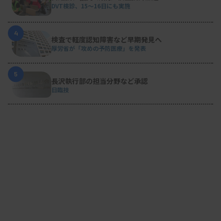
DVT検診、15～16日にも実施
4
検査で軽度認知障害など早期発見へ
厚労省が「攻めの予防医療」を発表
5
長沢執行部の担当分野など承認
日臨技