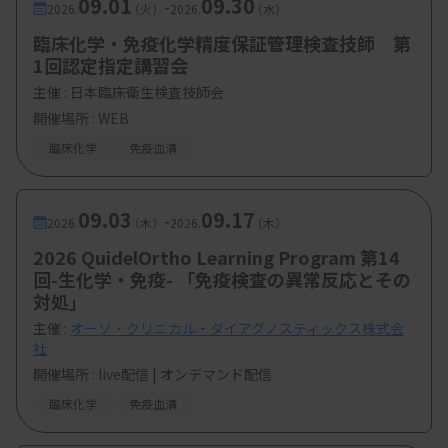
09.01
09.30
-
2026.
（火）
2026.
（水）
臨床化学・免疫化学精度保証管理検査技師 第
1回認定指定講習会
主催 :
日本臨床衛生検査技師会
開催場所 : WEB
臨床化学
免疫血清
09.03
09.17
-
2026.
（木）
2026.
（木）
2026 QuidelOrtho Learning Program 第14
回-生化学・免疫- 「免疫検査の異常反応とその
対処」
主催 :
オーソ・クリニカル・ダイアグノスティックス株式会
社
開催場所 : live配信 | オンデマンド配信
臨床化学
免疫血清