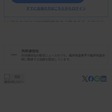
の13歳を対象とした調査でPFASの有病率が10％で
あることを報告している。
すでに会員の方はこちらからログイン
PFASだった人の原因食品として最も多かったのは
リンゴで45％。次いでキウイが41％、パイナップ
ルが39％の順だった。PFASと認められた人は43％
の高い割合でアトピー性皮膚炎も経験していた。
共同通信社
PFASは、主に口内や喉のかゆみ、腫れなどが特徴
共同通信社の配信ニュースのうち、臨床検査業界や臨床検査技
師に関連する話題を配信しています。
的な症状で、まれに全身性の激しいアレルギー症状
「アナフィラキシー」を起こす。花粉と食物に含ま
れるアレルギー物質が似ていることによる「交差反
保存
URLコピー
応」が原因で、花粉症が増えるとPFASも増えると考
えられている。
花粉によるアレルギー性鼻炎は近年増加し、これま
での研究では、5歳で11％だった有病率が9歳で