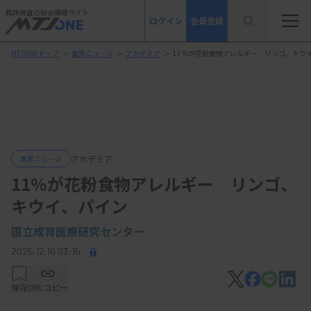
臨床検査の総合情報サイト
ログイン
会員登録
MTJONEトップ
＞
業界ニュース
＞
アカデミア
＞
11％が花粉食物アレルギー リンゴ、キウ
アカデミア
業界ニュース
11％が花粉食物アレルギー リンゴ、
キウイ、パイン
国立成育医療研究センター
2025.12.10 03:15
保存
URLコピー