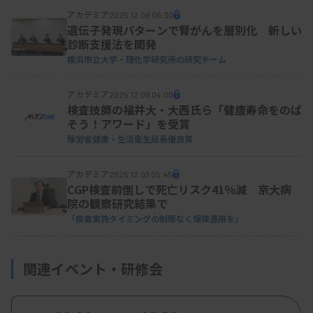
アカデミア
2025.12.08 06:30
遺伝子発現パターンで腎がんを層別化 新しい
診断支援法を開発
横浜市立大学・理化学研究所の研究チーム
アカデミア
2025.12.08 04:00
検査技師の福井大・大西氏ら「健康寿命をのば
そう！アワード」を受賞
厚労省健康・生活衛生局長優良賞
アカデミア
2025.12.03 05:45
CGP検査前倒しで死亡リスク41％減 京大病
院の観察研究結果で
「検査実施タイミングの制限なく保険適用を」
関連イベント・研修会