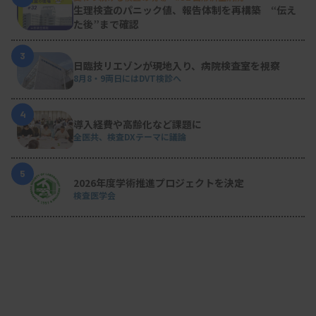
生理検査のパニック値、報告体制を再構築 “伝え
た後”まで確認
3
日臨技リエゾンが現地入り、病院検査室を視察
8月8・9両日にはDVT検診へ
4
導入経費や高齢化など課題に
全医共、検査DXテーマに議論
5
2026年度学術推進プロジェクトを決定
検査医学会