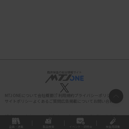
臨床検査の総合情報サイト
MTJ ONEについて
会社概要
利用規約
プライバシーポリシー
サイトポリシー
よくあるご質問
広告掲載について
お問い合わせ
All documents,images and photographs contained in this site belong
to JIHO,Inc.
Use of these documents, images and photographs is
strictly prohibited.Copyright (C) JIHO,Inc.
企画・連載
製品検索
イベント・研修会
検査用語集