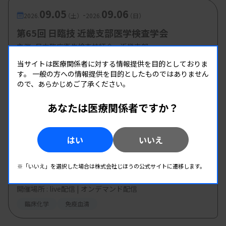
09.05
09.06
-
2026.
（土）
2026.
（日）
第65回 日臨技 近畿支部医学検査学会
主催 :
日本臨床衛生検査技師会 近畿支部
開催場所 : 奈良県
当サイトは医療関係者に対する情報提供を目的としておりま
す。
一般の方への情報提供を目的としたものではありません
全領域
ので、あらかじめご了承ください。
あなたは医療関係者ですか？
09.17
10.01
-
2026.
（木）
2026.
（木）
2026 QuidelOrtho Learning Program 第15
はい
いいえ
回-生化学・免疫-「診断治療 プロカルシトニ
ン」
主催 :
オーソ・クリニカル・ダイアグノスティックス株式会
※「いいえ」を選択した場合は株式会社じほうの公式サイトに遷移します。
社
開催場所 : live配信 | オンデマンド配信
臨床化学
免疫血清