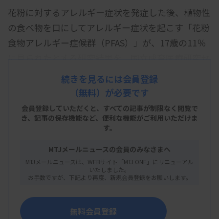
花粉に対するアレルギー症状を発症した後、植物性
の食べ物を口にしてアレルギー症状を起こす「花粉
食物アレルギー症候群（PFAS）」が、17歳の11％
に見られたとする研究結果を、国立成育医療研究セ
ンターが発表した。
続きを見るには会員登録
（無料）が必要です
2003～05年に妊娠した母とその後に生まれた子を
登録し、アンケートや診察、血液検査によってアレ
会員登録していただくと、すべての記事が制限なく閲覧で
き、
記事の保存機能など、便利な機能がご利用いただけま
ルギー性疾患などを調査している大規模な疫学研究
す。
の一環。今回は、その中から17歳の子458人の血清
MTJメールニュースの会員のみなさまへ
を検査。質問票でも調査して、併せて分析した。
MTJメールニュースは、WEBサイト「MTJ ONE」にリニューアル
いたしました。
その結果、全体の64％が過去1年間に鼻炎症状を経
お手数ですが、下記より再度、新規会員登録をお願いします。
験。54％に花粉アレルギーがあり、11％がPFASを
発症していた。研究チームはこれまでに、一般集団
無料会員登録