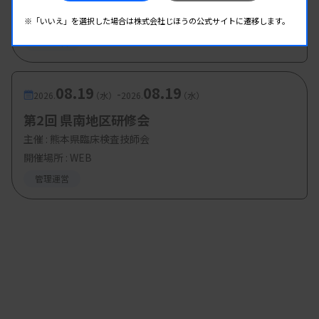
主催 :
大分県臨床検査技師会
開催場所 : WEB
※「いいえ」を選択した場合は株式会社じほうの公式サイトに遷移します。
管理運営
08.19
08.19
-
2026.
（水）
2026.
（水）
第2回 県南地区研修会
主催 :
熊本県臨床検査技師会
開催場所 : WEB
管理運営