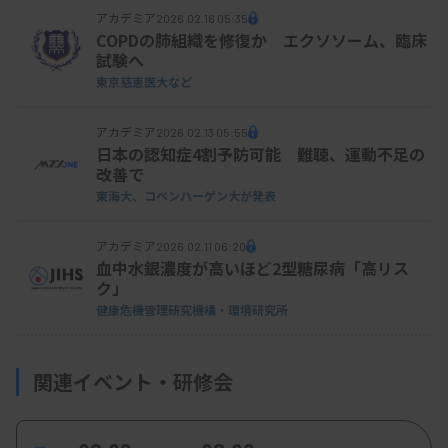
アカデミア
2026.02.16 05:35
COPDの肺組織を修復か エクソソーム、臨床
試験へ
東京慈恵医大など
アカデミア
2026.02.13 05:55
日本の認知症4割予防可能 難聴、運動不足の
改善で
東海大、
コペンハーゲン大が発表
アカデミア
2026.02.11 06:20
血中水銀濃度が高いほど2型糖尿病「高リス
ク」
健康危機管理研究機構・環境研究所
関連イベント・研修会