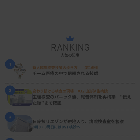
RANKING
人気の記事
1
新人臨床検査技師の歩き方 ［第16回］
チーム医療の中で信頼される技師
2
変わり続ける検査の現場 #32 山形済生病院
生理検査のパニック値、報告体制を再構築 “伝え
た後”まで確認
3
日臨技リエゾンが現地入り、病院検査室を視察
8月8・9両日にはDVT検診へ