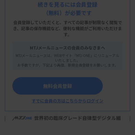
した。
続きを見るには会員登録
（無料）が必要です
細胞診標本の3Dデジタル化と、子宮頸部細胞診用AI
会員登録していただくと、すべての記事が制限なく閲覧で
による自動解析を組み合わせ、異型細胞や正常細胞
き、
記事の保存機能など、便利な機能がご利用いただけま
す。
を分類する。
MTJメールニュースの会員のみなさまへ
3DスキャナーとAI解析ソフトはいずれも製品化（薬
MTJメールニュースは、WEBサイト「MTJ ONE」にリニューアル
事未承認）されており、複数の医療機関が導入に向
いたしました。
お手数ですが、下記より再度、新規会員登録をお願いします。
けた評価試験を実施中だとしている。
無料会員登録
すでに会員の方はこちらからログイン
2026/02/19 10:16
プレスリリース
世界初の臨床グレード自律型デジタル細
胞診システムを開発