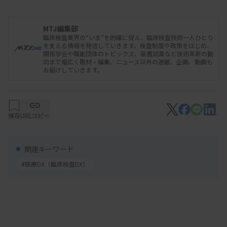
MTJ編集部
臨床検査業界の“いま”を的確に捉え、臨床検査技師一人ひとり
を支える情報を発信していきます。検査制度や政策をはじめ、
関係学会や職能団体のトピックス、装置試薬など技術革新の動
向まで幅広く取材・編集。ニュース以外の連載、企画、動画も
お届けしていきます。
保存
URLコピー
関連キーワード
#医療DX（臨床検査DX）