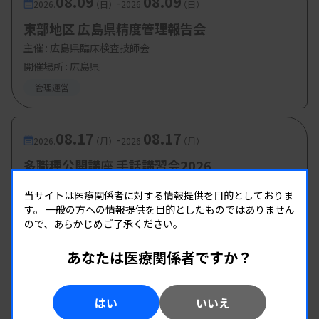
08.09
08.09
-
2026.
（日）
2026.
（日）
東部地区 広島県精度管理報告会
主催 :
広島県臨床検査技師会
開催場所 : 広島県
管理運営
08.17
08.17
-
2026.
（月）
2026.
（月）
多職種公開講座 手話講習会2026
主催 :
大阪府臨床検査技師会
当サイトは医療関係者に対する情報提供を目的としておりま
開催場所 : 大阪府
す。
一般の方への情報提供を目的としたものではありません
ので、あらかじめご了承ください。
管理運営
あなたは医療関係者ですか？
08.19
08.19
-
2026.
（水）
2026.
（水）
第1回臨床検査総合部門研修会
はい
いいえ