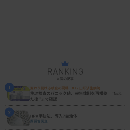
RANKING
人気の記事
1
変わり続ける検査の現場 #32 山形済生病院
生理検査のパニック値、報告体制を再構築 “伝え
た後”まで確認
2
HPV単独法、導入7自治体
厚労省調査