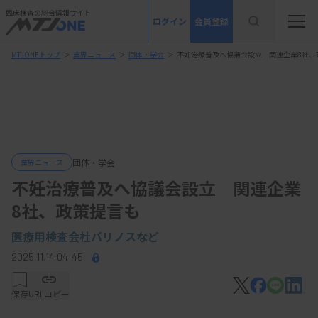
臨床検査の総合情報サイト
ログイン
会員登録
MTJONEトップ
＞
業界ニュース
＞
団体・学会
＞
不妊治療普及へ協議会設立 関連企業8社、
団体・学会
業界ニュース
不妊治療普及へ協議会設立 関連企業
8社、政策提言も
医療用検査会社バリノスなど
2025.11.14 04:45
保存
URLコピー