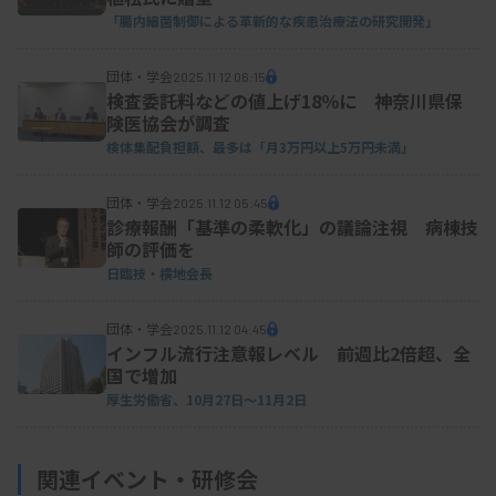
「腸内細菌制御による革新的な疾患治療法の研究開発」
団体・学会
2025.11.12 06:15
検査委託料などの値上げ18％に 神奈川県保
険医協会が調査
検体集配負担額、最多は「月3万円以上5万円未満」
団体・学会
2025.11.12 05:45
診療報酬「基準の柔軟化」の議論注視 病棟技
師の評価を
日臨技・横地会長
団体・学会
2025.11.12 04:45
インフル流行注意報レベル 前週比2倍超、全
国で増加
厚生労働省、10月27日～11月2日
関連イベント・研修会