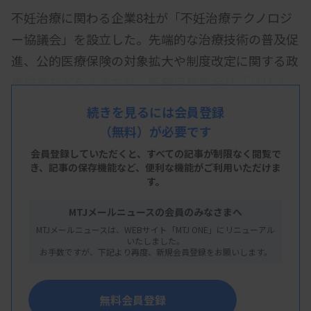
不妊治療に関わる企業8社が「不妊治療テクノロジ
ー協議会」を設立した。先端的な治療技術の普及促
進、公的医療保険の対象拡大や制度改定に関する政
策提言などをする方針。医療用検査会社「バリノ
ス」の斉藤洋一代表取締役CEO（最高経営責任者）
続きを見るには会員登録
は12日、厚生労働省で記者会見し「患者の負担を減
（無料）が必要です
らし、個人に合った治療を受けられるようにした
会員登録していただくと、すべての記事が制限なく閲覧で
い」と話した。
き、
記事の保存機能など、便利な機能がご利用いただけま
す。
協議会は、人工知能（AI）を使って受精卵の流産リ
MTJメールニュースの会員のみなさまへ
スクを判定するシステムを開発した「メデタ」やニ
MTJメールニュースは、WEBサイト「MTJ ONE」にリニューアル
コンソリューションズなどが加盟し、10月に発足し
いたしました。
お手数ですが、下記より再度、新規会員登録をお願いします。
た。幹事企業はバリノス。
2022年4月に体外受精が公的医療保険の対象となっ
無料会員登録