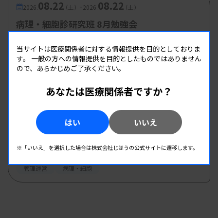
08.22
08.22
-
2026.
（土）
2026.
（土）
病理・細胞診研究班 8月勉強会
主催 :
徳島県臨床検査技師会
当サイトは医療関係者に対する情報提供を目的としておりま
開催場所 : 徳島県
す。
一般の方への情報提供を目的としたものではありません
病理・細胞
ので、あらかじめご了承ください。
あなたは医療関係者ですか？
08.23
08.23
-
2026.
（日）
2026.
（日）
第30回兵庫県医学検査学会・第46回丹但地区
はい
いいえ
研究発表会
主催 :
兵庫県臨床検査技師会
※「いいえ」を選択した場合は株式会社じほうの公式サイトに遷移します。
開催場所 : 兵庫県
管理運営
病理・細胞