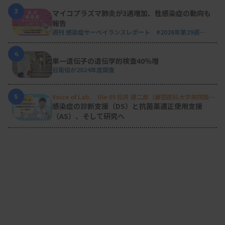
3
マイコプラズマ肺炎が3週増加、性感染症の動向も
報告
週刊 感染症サーベイランスレポート #2026年第29週
（2026.7.13 - 7.19）
4
単一遺伝子の遺伝学的検査40％増
日衛協が2024年度調査
5
Voice of Lab. file 09 松井 建二郎（藤田医科大学病院臨床
検査部微生物遺伝子検査室
）
感染症の診断支援（DS）と抗菌薬適正使用支援
（AS）、そして研究へ