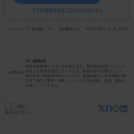
たが、自由診療の最新の治療を併用すると全額が患
者負担になるといった課題がある。斉藤さんは「現
すでに会員の方はこちらからログイン
状の制度では不妊治療に大切な個別化医療を提供し
づらい」と指摘した。協議会は、自治体による不妊
治療の支援拡充なども求める。
MTJ編集部
臨床検査業界の“いま”を的確に捉え、臨床検査技師一人ひとり
を支える情報を発信していきます。検査制度や政策をはじめ、
関係学会や職能団体のトピックス、装置試薬など技術革新の動
向まで幅広く取材・編集。ニュース以外の連載、企画、動画も
お届けしていきます。
保存
URLコピー