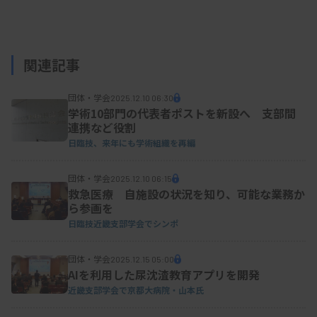
自施設での目合わせの対象や方法、許容範囲や頻度
なども紹介。尿定性の目合わせの課題としては、▽
関連記事
血尿、着色尿では目合わせを実施しづらく、どこま
でを「判定不能」で取れば許容範囲なのか。妥当性
団体・学会
2025.12.10 06:30
はどうなのか▽陽性に見えやすいビリルビンなどの
学術10部門の代表者ポストを新設へ 支部間
連携など役割
判定をどうするか－などを挙げた。
日臨技、来年にも学術組織を再編
長岡赤十字病院病理診断部の田村正史氏は細胞検査
団体・学会
2025.12.10 06:15
での目合わせについて解説した。細胞像の判定基準
救急医療 自施設の状況を知り、可能な業務か
を統一するために月1回実施していることを報告。
ら参画を
日臨技近畿支部学会でシンポ
細胞診目合わせは実際に診断確定した症例からの出
題形式で行っており、対象者全員が鏡検した上で回
団体・学会
2025.12.15 05:00
答する。まとめた結果は対象者全員でレビューし、
AIを利用した尿沈渣教育アプリを開発
近畿支部学会で京都大病院・山本氏
回答が割れた症例はミーティングで検討するとし
た。