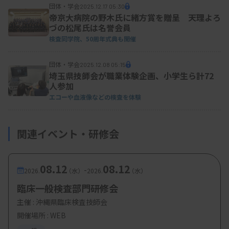
団体・学会
2025.12.17 05:30
帝京大病院の野木氏に緒方賞を贈呈 天理よろ
田村氏は、出題症例について「日常的に診断頻度の
づの松尾氏は名誉会員
高い、基本的な症例から選んでおり、その中でクラ
検査同学院、50周年式典も開催
イテリアの乖離がないか確認している」と説明し
団体・学会
2025.12.08 05:15
た。
埼玉県技師会が職業体験企画、小学生ら計72
人参加
エコーや血液像などの検査を体験
関連イベント・研修会
08.12
08.12
-
2026.
（水）
2026.
（水）
臨床一般検査部門研修会
主催 :
沖縄県臨床検査技師会
開催場所 : WEB