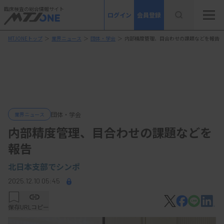
臨床検査の総合情報サイト
ログイン
会員登録
MTJONEトップ
＞
業界ニュース
＞
団体・学会
＞
内部精度管理、目合わせの課題などを報告
団体・学会
業界ニュース
内部精度管理、目合わせの課題などを
報告
北日本支部でシンポ
2025.12.10 05:45
保存
URLコピー