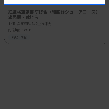
08.19
08.19
-
2026.
（水）
2026.
（水）
細胞検査定期研修会（細胞診ジュニアコース）
泌尿器・体腔液
主催 :
兵庫県臨床検査技師会
開催場所 : WEB
病理・細胞