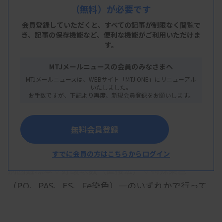
（無料）が必要です
査などでの目合わせの現状や工夫、課題が報告され
た。
会員登録していただくと、すべての記事が制限なく閲覧で
き、
記事の保存機能など、便利な機能がご利用いただけま
す。
北海道大学病院検査・輸血部の山下亜妃子氏は血液
検査での目合わせについて紹介した。ISO 15189取
MTJメールニュースの会員のみなさまへ
得以降、目合わせの実施項目を追加しながら、検査
MTJメールニュースは、WEBサイト「MTJ ONE」にリニューアル
いたしました。
担当者間の細胞判定の一致率を向上させるための院
お手数ですが、下記より再度、新規会員登録をお願いします。
内勉強会の活動を精力的に進めていることを説明。
勉強会は最低年4回実施し、方法としては▽塗抹標
無料会員登録
本を用いた方法（末梢血、骨髄）▽フォトサーベイ
を用いた方法（日臨技、北臨技）▽日常検査での判
すでに会員の方はこちらからログイン
別困難標本▽好酸球数（直接法）▽特殊染色
（PO、PAS、ES、Fe染色）―のいずれかで行って
いるとした。