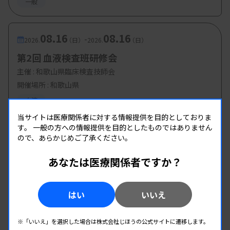
一般
08.16
08.16
-
2026.
（日）
2026.
（日）
第2回 血液検査班研修会
主催 :
和歌山県臨床検査技師会
開催場所 : 和歌山県
血液
当サイトは医療関係者に対する情報提供を目的としておりま
す。
一般の方への情報提供を目的としたものではありません
08.19
08.19
-
ので、あらかじめご了承ください。
2026.
（水）
2026.
（水）
血液WEB研修会
あなたは医療関係者ですか？
主催 :
佐賀県臨床検査技師会
開催場所 : WEB
はい
いいえ
血液
※「いいえ」を選択した場合は株式会社じほうの公式サイトに遷移します。