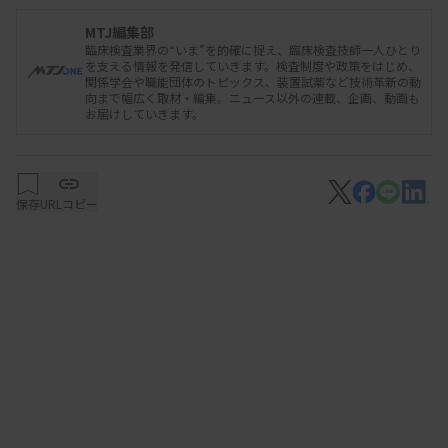
目合わせが外れた場合の対応では全員で勉強会を行
うほか、判断に迷った細胞は、部員同士で、なぜそ
MTJ編集部
臨床検査業界の“いま”を的確に捉え、臨床検査技師一人ひとり
の判断に至ったのかを議論し、最終判断を全員で共
を支える情報を発信していきます。検査制度や政策をはじめ、
関係学会や職能団体のトピックス、装置試薬など技術革新の動
有する運用を取り入れているとした。
向まで幅広く取材・編集。ニュース以外の連載、企画、動画も
お届けしていきます。
尿定性、目視判定、目合わせは「必須」
保存
URLコピー
新潟大学医歯学総合病院の齋藤温氏は一般検査を取
り上げ、尿定性・尿沈渣検査の目合わせについて報
告した。尿定性では機器判定が9割近いとしたが、
陽性色に似た着色尿は偽陽性で判定してしまう場合
が多いことに触れ、「機器判定が主流となった現状
でも目視判定は必須で、目合わせも必要」と指摘。
基本的な手技や判定方法など確認する目的としても
目合わせが重要との見方を示した。