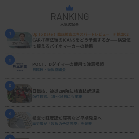
RANKING
人気の記事
1
Up to Date！ 臨床検査エキスパートレビュー # 輸血02
CAR-T療法後のICANSをどう予測するか——検査値
で捉えるバイオマーカーの動態
2
POCT、Dダイマーの使用で注意喚起
日臨技・振興協議会
3
日臨技、被災2病院に検査技師派遣
DVT検診、15～16日にも実施
4
検査で軽度認知障害など早期発見へ
厚労省が「攻めの予防医療」を発表