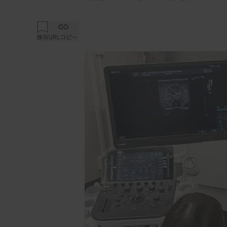
保存
URLコピー