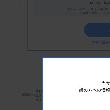
MTJメール
る。
MTJメールニュースは、WEBサ
お手数ですが、下記よ
当日は、県技師会の松岡優会長（埼玉医科大
須病院）、血液、生理、細胞、一般、免疫の各
つのブースなどを順に回り、尿試験紙を使って
にエコーのプローブを当てたりして臨床検査
すでに会員
は「臨床検査技師に少しなりたくなった」な
当
一般の方への情報
MTJ編集部
臨床検査業界の“いま”を的確に捉え、臨床検査技師一
団体のトピックス、装置試薬など技術革新の動向まで幅