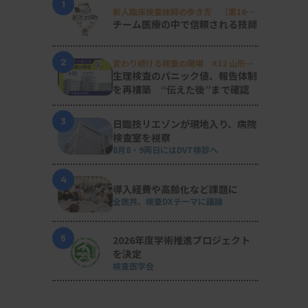
1
新人臨床検査技師の歩き方 ［第16
回］
チーム医療の中で信頼される技師
2
変わり続ける検査の現場 #32 山形済
生病院
生理検査のパニック値、報告体制
を再構築 “伝えた後”まで確認
3
日臨技リエゾンが現地入り、病院
検査室を視察
8月8・9両日にはDVT検診へ
4
導入経費や高齢化など課題に
全医共、検査DXテーマに議論
5
2026年度学術推進プロジェクト
を決定
検査医学会