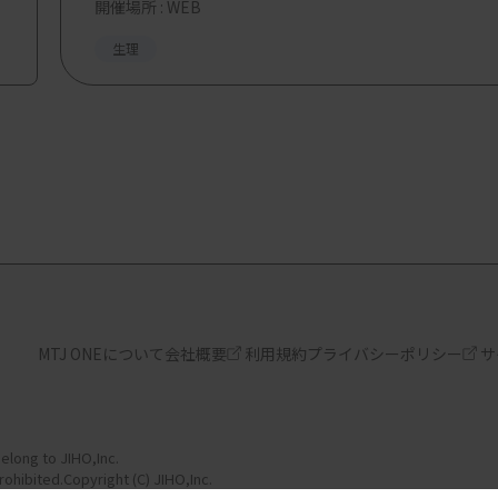
開催場所 : WEB
生理
MTJ ONEについて
会社概要
利用規約
プライバシーポリシー
サ
elong to JIHO,Inc.
ohibited.Copyright (C) JIHO,Inc.