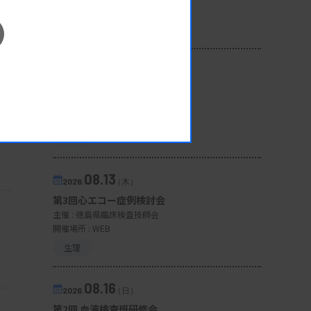
開催場所 : 広島県
管理運営
08.12
2026.
（水）
臨床一般検査部門研修会
主催 :
沖縄県臨床検査技師会
開催場所 : WEB
一般
08.13
2026.
（木）
第3回心エコー症例検討会
主催 :
徳島県臨床検査技師会
開催場所 : WEB
生理
08.16
2026.
（日）
第2回 血液検査班研修会