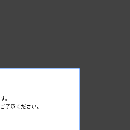
EVENT
す。
イベント情報
めご了承ください。
08.09
能
2026.
（日）
東部地区 広島県精度管理報告会
主催 :
広島県臨床検査技師会