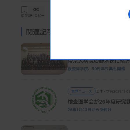
保存
URLコピー
関連記事
業界ニュース
団体・学会
2025.12.17
帝京大病院の野木氏に緒
検査同学院、50周年式典も開催
業界ニュース
団体・学会
2025.12.08
検査医学会が26年度研究
26年1月13日から受付け