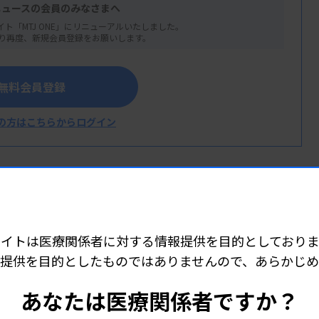
ニュースの会員のみなさまへ
イト「MTJ ONE」にリニューアルいたしました。
り再度、新規会員登録をお願いします。
学病院）や猪浦一人副会長（埼玉県済生会加
研究班の班員が運営に協力。参加者は、4
無料会員登録
ジュースの糖分を検出したり、果物ゼリー
の一端を体験した。体験を終えた小学生から
の方はこちらからログイン
どの声が聞かれた。
サイトは医療関係者に対する情報提供を目的としておりま
提供を目的としたものではありませんので、あらかじ
人ひとりを支える情報を発信していきます。検査制度や政策をはじめ、関係学会や職
広く取材・編集。ニュース以外の連載、企画、動画もお届けしていきます。
あなたは医療関係者ですか？