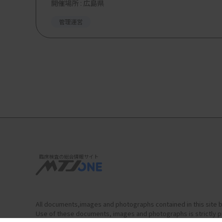
開催場所 : 広島県
管理運営
臨床検査の総合情報サイト
All documents,images and photographs contained in this site b
Use of these documents, images and photographs is strictly pr