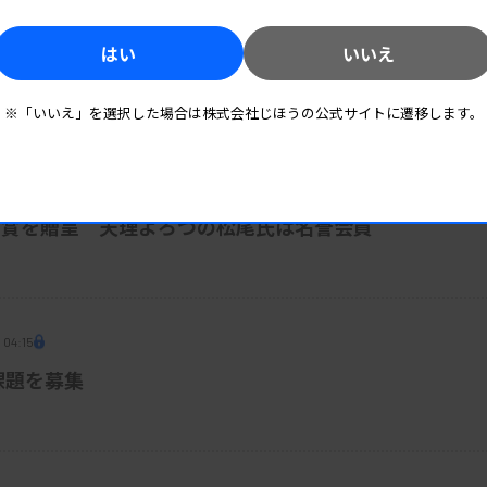
はい
いいえ
※「いいえ」を選択した場合は株式会社じほうの公式サイトに遷移します。
 05:30
方賞を贈呈 天理よろづの松尾氏は名誉会員
 04:15
課題を募集