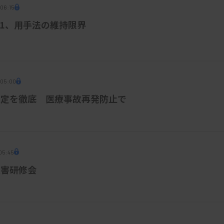
 06:15
01、用手法の維持限界
 05:00
測定を徹底 医療事故再発防止で
 05:45
災害研修会