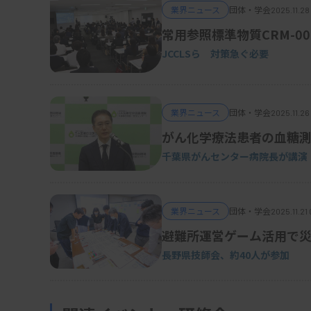
業界ニュース
団体・学会
2025.11.28
常用参照標準物質CRM-0
JCCLSら 対策急ぐ必要
業界ニュース
団体・学会
2025.11.26
がん化学療法患者の血糖
千葉県がんセンター病院長が講演
業界ニュース
団体・学会
2025.11.21
避難所運営ゲーム活用で
長野県技師会、約40人が参加