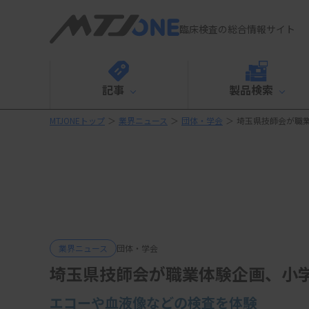
臨床検査の総合情報サイト
記事
製品検索
MTJONEトップ
＞
業界ニュース
＞
団体・学会
＞
埼玉県技師会が職業
業界ニュース
団体・学会
埼玉県技師会が職業体験企画、小学
エコーや血液像などの検査を体験