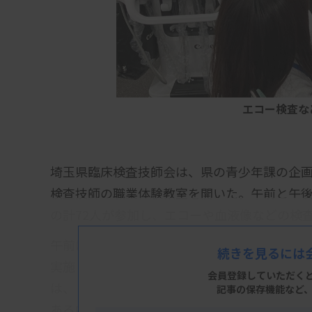
エコー検査な
埼玉県臨床検査技師会は、県の青少年課の企画
検査技師の職業体験教室を開いた。午前と午後
の計72人が参加し、エコーや血液像などの検
午前は県青少年課の職業体験企画、午後は全
続きを見るには
実施した。県技師会として初の試み。企画し
会員登録していただく
は、「将来の臨床検査技師を育成する目的で
記事の保存機能など
ある中でどのくらい集まるか不安だったが、