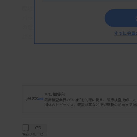
臨地実習に関わる委託料金を巡っては、8月の
バラツキを是正するため日臨教としての目安
の意見を聞きながら「一般的には、これくら
すでに会員
ばと思っている」との姿勢を示していた。
MTJ編集部
臨床検査業界の“いま”を的確に捉え、臨床検査技師一
団体のトピックス、装置試薬など技術革新の動向まで幅
保存
URLコピー