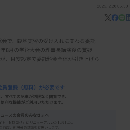
2025.12.26 05:50
時総会で、臨地実習の受け入れに関わる委託
年8月の学術大会の理事長講演後の質疑
たが、目安設定で委託料金全体が引き上げら
定の是非が重要なテーマとした上で、「まず
会員登録
（無料）が必要です
丁寧に聞いたところ、かなりの慎重論があっ
と、すべての記事が制限なく閲覧でき、
約内容を外部に公開することへの懸念や、目
、便利な機能がご利用いただけます。
くなる可能性が高いなどを理由に挙げた。そ
ニュースの会員のみなさまへ
、目安だけが先行して示されるとかえって
イト「MTJ ONE」にリニューアルいたしました。
加者からの異論はなかった。
り再度、新規会員登録をお願いします。