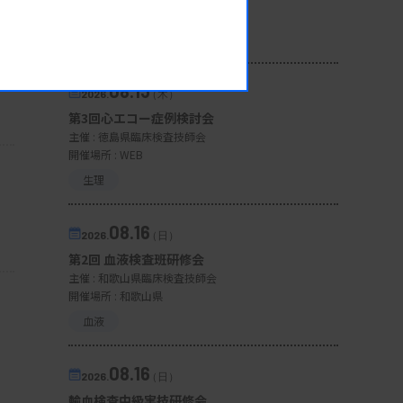
開催場所 : WEB
一般
08.13
2026.
（木）
第3回心エコー症例検討会
主催 :
徳島県臨床検査技師会
開催場所 : WEB
生理
08.16
2026.
（日）
第2回 血液検査班研修会
主催 :
和歌山県臨床検査技師会
開催場所 : 和歌山県
血液
08.16
2026.
（日）
輸血検査中級実技研修会