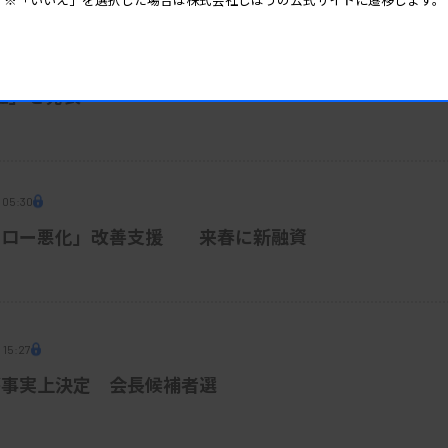
 06:15
程」を発表
 05:30
フロー悪化」改善支援 来春に新融資
 15:27
が事実上決定 会長候補者選