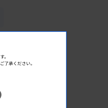
す。
めご了承ください。
EVENT
イベント情報
08.12
2026.
（水）
臨床一般検査部門研修会
主催 :
沖縄県臨床検査技師会