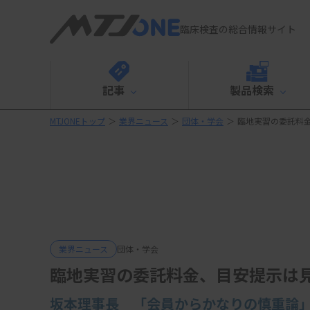
臨床検査の総合情報サイト
記事
製品検索
MTJONEトップ
＞
業界ニュース
＞
団体・学会
＞
臨地実習の委託料
業界ニュース
団体・学会
臨地実習の委託料金、目安提示は
坂本理事長 「会員からかなりの慎重論