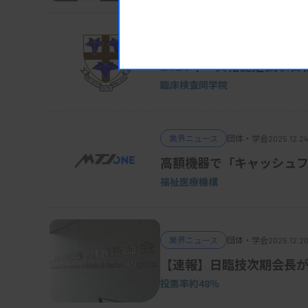
業界ニュース
団体・学会
2025.12.22
2026年「資格認定試験日
臨床検査同学院
業界ニュース
団体・学会
2025.12.24
高額機器で「キャッシュ
福祉医療機構
業界ニュース
団体・学会
2025.12.20
【速報】日臨技次期会長
投票率約48％