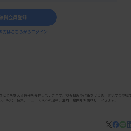
学術大会の理事長講演の質疑で、施設間の
を求める意見があった。坂本理事長は、会員
無料会員登録
いの費用がかかっているという目安が示せれ
の方はこちらからログイン
人ひとりを支える情報を発信していきます。検査制度や政策をはじめ、関係学会や職
広く取材・編集。ニュース以外の連載、企画、動画もお届けしていきます。