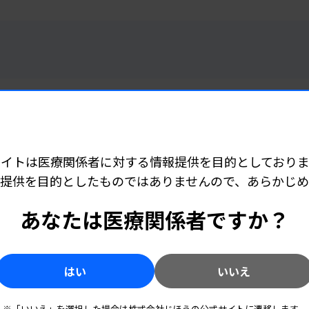
 06:30
サイトは医療関係者に対する情報提供を目的としておりま
改善を 産業界に5項目要望
提供を目的としたものではありませんので、あらかじ
あなたは医療関係者ですか？
 04:40
はい
いいえ
で定型業務を自動化
※「いいえ」を選択した場合は株式会社じほうの公式サイトに遷移します。