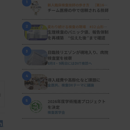
1
新人臨床検査技師の歩き方 ［第16
回］
チーム医療の中で信頼される技師
2
変わり続ける検査の現場 #32 山形済
生病院
生理検査のパニック値、報告体制
を再構築 “伝えた後”まで確認
3
日臨技リエゾンが現地入り、病院
検査室を視察
8月8・9両日にはDVT検診へ
4
導入経費や高齢化など課題に
全医共、検査DXテーマに議論
能
5
2026年度学術推進プロジェクト
を決定
検査医学会