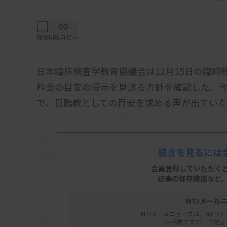
保存
URLコピー
日本臨床検査学教育協議会は12月15日の臨
料金の目安の提示を見送る方針を確認した。今
で、日臨教としての目安を求める声が出てい
れる可能性が高いと判断した。
坂本秀生理事長は総会で、委託料金の目安設
続きを見るには
は理事会のメンバーに、学校としての意見を
会員登録していただく
た」と説明。具体的には、施設と学校との契
記事の保存機能など
安を示すことで従来安価だった委託料金が高
MTJメール
の上で、「これらの懸念事項を吟味しないまま
MTJメールニュースは、WEBサ
混乱を招くと判断した」と理解を求めた。参
お手数ですが、下記よ