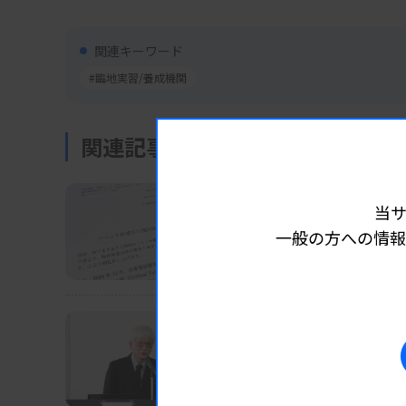
関連キーワード
#臨地実習/養成機関
関連記事
業界ニュース
団体・学会
2025.12.26
当
パニック値、識別しやすい
一般の方への情報
検査医学会と日臨技
業界ニュース
団体・学会
2025.12.26
埼玉県立病院機構、RPA
病理未読防止などに効果