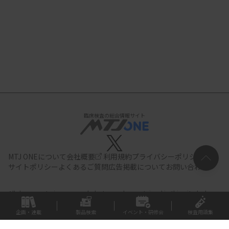
臨床検査の総合情報サイト
MTJ ONEについて
会社概要
利用規約
プライバシーポリシー
サイトポリシー
よくあるご質問
広告掲載について
お問い合わせ
All documents,images and photographs contained in this site belong
to JIHO,Inc.
Use of these documents, images and photographs is
strictly prohibited.Copyright (C) JIHO,Inc.
企画・連載
製品検索
イベント・研修会
検査用語集