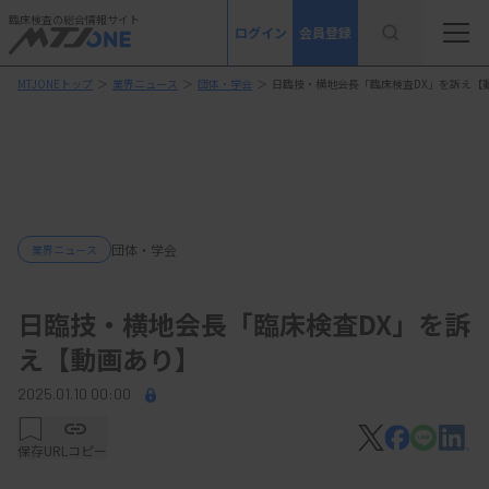
臨床検査の総合情報サイト
ログイン
会員登録
MTJONEトップ
＞
業界ニュース
＞
団体・学会
＞
日臨技・横地会長「臨床検査DX」を訴え【
団体・学会
業界ニュース
日臨技・横地会長「臨床検査DX」を訴
え【動画あり】
2025.01.10 00:00
保存
URLコピー