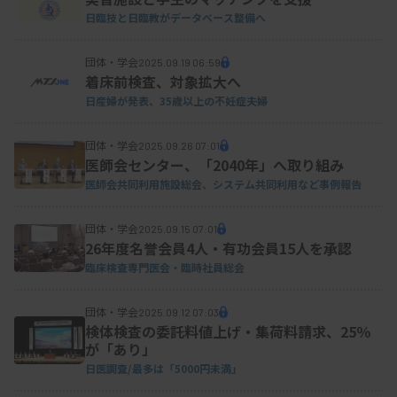
日臨技と日臨教がデータベース整備へ
団体・学会
2025.09.19 06:59
着床前検査、対象拡大へ
日産婦が発表、35歳以上の不妊症夫婦
団体・学会
2025.09.26 07:01
医師会センター、「2040年」へ取り組み
医師会共同利用施設総会、システム共同利用など事例報告
団体・学会
2025.09.15 07:01
26年度名誉会員4人・有功会員15人を承認
臨床検査専門医会・臨時社員総会
団体・学会
2025.09.12 07:03
検体検査の委託料値上げ・集荷料請求、25％
が「あり」
日医調査/最多は「5000円未満」