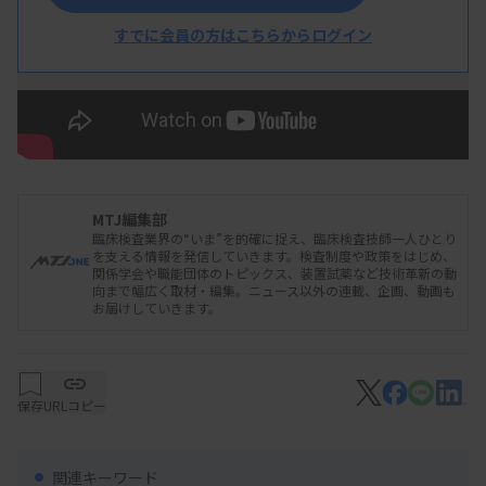
すでに会員の方はこちらからログイン
令和6年度 日臨技北日本支部医学検査学会
『医療DX 』その先に・・・
・
・
基調講演
▼
講演日：2024年12月14日（土）
▼
会 場：仙台国際センター
MTJ編集部
臨床検査業界の“いま”を的確に捉え、臨床検査技師一人ひとり
を支える情報を発信していきます。検査制度や政策をはじめ、
関係学会や職能団体のトピックス、装置試薬など技術革新の動
向まで幅広く取材・編集。ニュース以外の連載、企画、動画も
お届けしていきます。
保存
URLコピー
関連キーワード