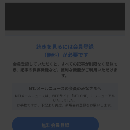
日本臨床衛生検査技師会の2024年度支部医学検
査学会は、昨年12月14〜15日に仙台市で開かれた
北日本支部学会で全ての開催を終えた。横地常広会
長は、全学会を通じて基調講演のテーマを「『医療
DX 』その先に・・・・・」とし、厚生労働省が進
続きを見るには会員登録
（無料）が必要です
めている電子カルテ情報共有サービスへの対応を呼
びかけた。その上で、デジタル技術を使って検査室
会員登録していただくと、すべての記事が制限なく閲覧で
き、
記事の保存機能など、便利な機能がご利用いただけま
業務を効率化し、タスクシフト・シェアなどへ業務
す。
の幅を広げる「臨床検査DX」に取り組むよう訴え
MTJメールニュースの会員のみなさまへ
た。
MTJメールニュースは、WEBサイト「MTJ ONE」にリニューアル
いたしました。
お手数ですが、下記より再度、新規会員登録をお願いします。
最終となった北日本支部学会の講演（動画、約1
時間）は下記から見られる。
無料会員登録