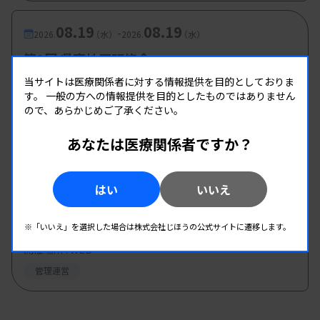
08.19
08.19
-
2026.
（水）
2026.
（水）
第2回 県南地区研修会
主催 :
熊本県臨床検査技師会
当サイトは医療関係者に対する情報提供を目的としておりま
す。
一般の方への情報提供を目的としたものではありません
開催場所 : WEB
ので、あらかじめご了承ください。
管理運営
あなたは医療関係者ですか？
08.20
08.20
-
2026.
（木）
2026.
（木）
はい
いいえ
第8回臨床検査技師のための キャリア形成 セミ
ナー
※「いいえ」を選択した場合は株式会社じほうの公式サイトに遷移します。
主催 :
愛知県有志グループ
開催場所 : WEB
管理運営