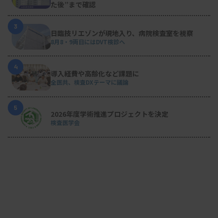
た後”まで確認
3
日臨技リエゾンが現地入り、病院検査室を視察
8月8・9両日にはDVT検診へ
4
導入経費や高齢化など課題に
全医共、検査DXテーマに議論
5
2026年度学術推進プロジェクトを決定
検査医学会