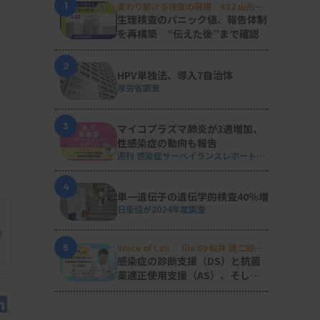
1
変わり続ける検査の現場 #32 山形済
生病院
生理検査のパニック値、報告体制
を再構築 “伝えた後”まで確認
2
HPV単独法、導入7自治体
厚労省調査
3
マイコプラズマ肺炎が3週増加、
性感染症の動向も報告
週刊 感染症サーベイランスレポート
#2026年第29週（2026.7.13 - 7.19）
4
単一遺伝子の遺伝学的検査40％増
日衛協が2024年度調査
能
5
Voice of Lab. file 09 松井 建二郎
（藤田医科大学病院臨床検査部微生物
感染症の診断支援（DS）と抗菌
遺伝子検査室
）
薬適正使用支援（AS）、そして
研究へ