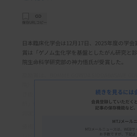
保存
URLコピー
日本臨床化学会は12月17日、2025年度の
賞は「ゲノム生化学を基盤としたがん研究と
院生命科学研究部の神力悟氏が受賞した。
奨励賞は、BOMME GOWDA SIDDABASA
院）の「LC/MSによる陸棲および水棲動物の
続きを見るには
さ氏（東京科学大学病院）の「赤血球の体積変
会員登録していただく
析」他、森田賢史氏（東京大学医学部附属病院
記事の保存機能など
測定法比較と臨床的有用性の解析 -CLEIA法とL
MTJメール
技術賞は富士レビオ、日立ハイテク、ナガセダ
MTJメールニュースは、WEBサ
お手数ですが、下記よ
レビオは「質量分析にトレーサブルなアルドス