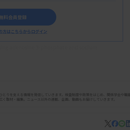
ン』の開発」、日立ハイテクは「加温洗剤
セダイアグノスティックスは「グリコアル
無料会員登録
の貢献」が評価された。
の方はこちらからログイン
「Development of blood
using adenosine 3-phosphate and sodium
。
人ひとりを支える情報を発信していきます。検査制度や政策をはじめ、関係学会や職
広く取材・編集。ニュース以外の連載、企画、動画もお届けしていきます。