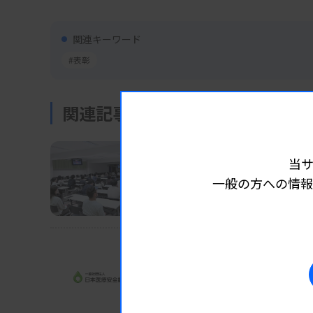
関連キーワード
#表彰
関連記事
業界ニュース
団体・学会
2026.01.16
当
救急検査の検査技師育成
一般の方への情報
京臨技、実技研修も視野
業界ニュース
団体・学会
2026.01.09
医療事故、病理解剖が極
制度開始から10年、機構検討会が