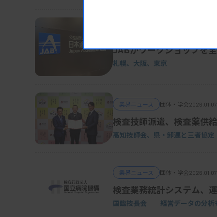
業界ニュース
団体・学会
2026.01.09
JABがワークショップを
札幌、大阪、東京
業界ニュース
団体・学会
2026.01.07
検査技師派遣、検査薬供
高知技師会、県・卸連と三者協定
業界ニュース
団体・学会
2026.01.07
検査業務統計システム、
国臨技長会 経営データの分析