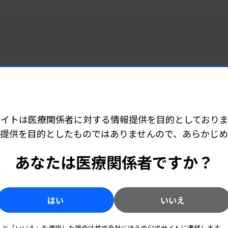
 06:20
サイトは医療関係者に対する情報提供を目的としておりま
へ研究班が活動
提供を目的としたものではありませんので、あらかじ
あなたは医療関係者ですか？
 06:30
はい
いいえ
めて重要「可能な限り実施を」
改善報告書
※「いいえ」を選択した場合は株式会社じほうの公式サイトに遷移します。