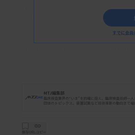
ロン』、『ルミパルスプレスト アルドステロ
を用いた試料プローブ洗浄方法の開発」、ナガ
ブミン標準化対応キットの開発及び標準化へ
すでに会員
論文賞は、東京大学医学部附属病院検査部の久米幸夫氏が
collection tubes for glucose measurement 
fluoride as glycolytic inhibitors」で受賞した
関連資料
MTJ編集部
臨床検査業界の“いま”を的確に捉え、臨床検査技師一
団体のトピックス、装置試薬など技術革新の動向まで幅
保存
URLコピー