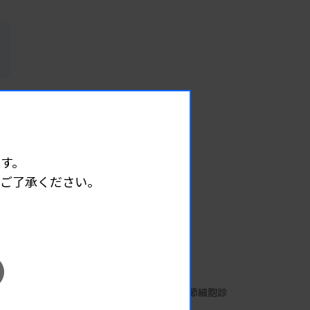
す。
めご了承ください。
EVENT
イベント情報
08.07
2026.
（金）
細胞診定期講習会 第7回 リンパ節細胞診
主催 :
大阪府臨床検査技師会