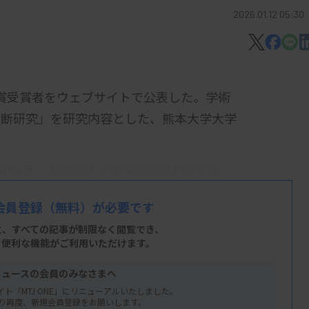
2026.01.12 05:30
学会賞受賞者をウェブサイトで公表した。学術
診断研究」を研究内容とした、熊本大学大学
VE GOWDA氏（北海道大学大学院保健科学研究
脳内リピドーム解析について」他、山崎あず
会員登録
（無料）が必要です
化を考慮した赤血球-血漿間脂質転送の解
と、すべての記事が制限なく閲覧でき、
）の「尿中プロスタグランジンE代謝物の
、便利な機能がご利用いただけます。
C-MS/MS法との相関性-」。
ニュースの会員のみなさまへ
イアグノスティックスの3社が受賞。富士
イト「MTJ ONE」にリニューアルいたしました。
り再度、新規会員登録をお願いします。
テロン測定試薬『ルミパルス アルドステ