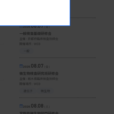
開催場所 : WEB
病理・細胞
08.07
2026.
（金）
一般検査基礎研修会
主催 :
京都府臨床検査技師会
開催場所 : WEB
一般
08.07
2026.
（金）
微生物検査研究班研修会
主催 :
栃木県臨床検査技師会
開催場所 : WEB
遺伝子
微生物
08.08
2026.
（土）
宮臨技微生物部門研修会