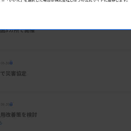
 05:45
全国3カ所で開催
 05:30
給で災害協定
 06:30
運用改善策を検討
も