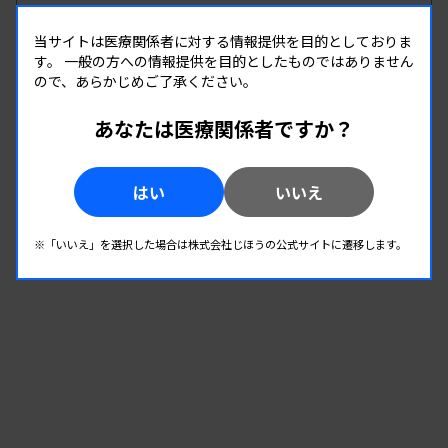
生理
当サイトは医療関係者に対する情報提供を目的としておりま
す。
一般の方への情報提供を目的としたものではありません
ので、あらかじめご了承ください。
08.19
08.19
-
2026.
（水）
2026.
（水）
第3回心電図判読セミナー
あなたは医療関係者ですか？
主催 :
徳島県臨床検査技師会
開催場所 : WEB
はい
いいえ
生理
※「いいえ」を選択した場合は株式会社じほうの公式サイトに遷移します。