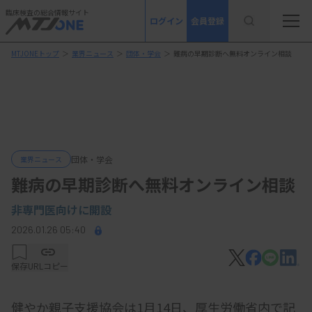
臨床検査の総合情報サイト
ログイン
会員登録
MTJONEトップ
＞
業界ニュース
＞
団体・学会
＞
難病の早期診断へ無料オンライン相談
団体・学会
業界ニュース
難病の早期診断へ無料オンライン相談
非専門医向けに開設
2026.01.26 05:40
保存
URLコピー
健やか親子支援協会は1月14日、厚生労働省内で記