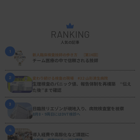
RANKING
人気の記事
1
新人臨床検査技師の歩き方 ［第16回］
チーム医療の中で信頼される技師
2
変わり続ける検査の現場 #32 山形済生病院
生理検査のパニック値、報告体制を再構築 “伝え
た後”まで確認
3
日臨技リエゾンが現地入り、病院検査室を視察
8月8・9両日にはDVT検診へ
4
導入経費や高齢化など課題に
全医共、検査DXテーマに議論