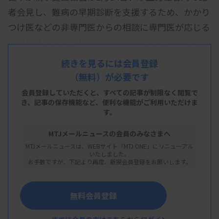
者会見し、難病の早期診断を支援するため、かかり
つけ医などの非専門医からの相談に専門医が応じる
無料のオンライン相談窓口を開設したと発表した。
「診断がつかない」「どの疾患を疑うべきか分から
続きを見るには会員登録
ない」などの相談に各領域の研究班や学会などの専
（無料）が必要です
門医が応じ、診断をサポートする。
会員登録していただくと、すべての記事が制限なく閲覧で
き、
記事の保存機能など、便利な機能がご利用いただけま
協会は、「複数の医療機関を受診し続け、確定診断
す。
までに数年を要するケースが少なくない。非専門医
MTJメールニュースの会員のみなさまへ
が個々の症状などを基に専門医に相談できる環境を
MTJメールニュースは、WEBサイト「MTJ ONE」にリニューアル
整え、診断確定までの時間と心理的負担の軽減を目
いたしました。
お手数ですが、下記より再度、新規会員登録をお願いします。
指す」としている。
非専門医が専用のサイトから患者の症状などを入力
無料会員登録
し、協会側の遺伝子の専門医ら約10人が内容を確認