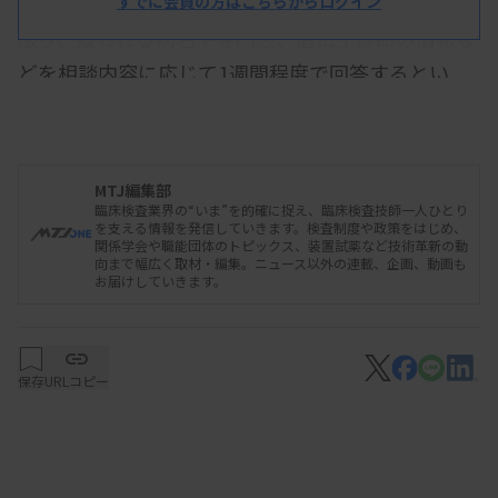
した上で該当領域の専門医につなぐ。相談は医師に
すでに会員の方はこちらからログイン
限り、疑われる病名や専門医、遺伝子診断の情報な
どを相談内容に応じて1週間程度で回答するとい
う。
MTJ編集部
臨床検査業界の“いま”を的確に捉え、臨床検査技師一人ひとり
を支える情報を発信していきます。検査制度や政策をはじめ、
関係学会や職能団体のトピックス、装置試薬など技術革新の動
向まで幅広く取材・編集。ニュース以外の連載、企画、動画も
お届けしていきます。
保存
URLコピー