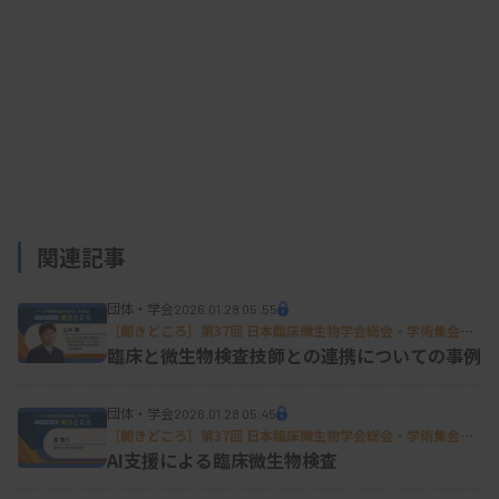
関連記事
団体・学会
2026.01.28 05:55
［聞きどころ］第37回 日本臨床微生物学会総会・学術集会特
集
臨床と微生物検査技師との連携についての事例
団体・学会
2026.01.28 05:45
［聞きどころ］第37回 日本臨床微生物学会総会・学術集会特
集
AI支援による臨床微生物検査