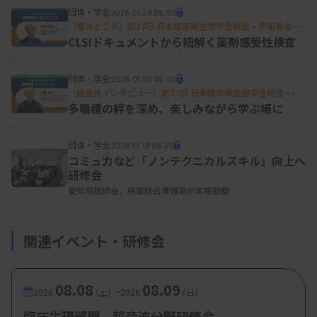
団体・学会
2026.01.28 05:50
［聞きどころ］第37回 日本臨床微生物学会総会・学術集会特
集
CLSIドキュメントから紐解く薬剤感受性検査
団体・学会
2026.01.26 06:00
［総会長インタビュー］第37回 日本臨床微生物学会総会・学
術集会特集
多職種の絆を深め、楽しみながら学ぶ場に
団体・学会
2026.01.19 06:30
コミュ力など「ノンテクニカルスキル」向上へ
研修会
愛知県技師会、検査総合準備委が本格始動
関連イベント・研修会
08.08
08.09
-
2026.
（土）
2026.
（日）
臨床生理部門 超音波分野研修会