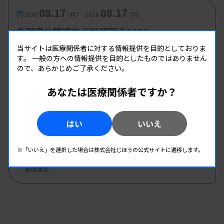
08.17
08.17
-
2026.
（月）
2026.
（月）
多職種公開講座 手話講習会2026
主催 :
大阪府臨床検査技師会
当サイトは医療関係者に対する情報提供を目的としておりま
開催場所 : 大阪府
す。
一般の方への情報提供を目的としたものではありません
ので、あらかじめご了承ください。
管理運営
あなたは医療関係者ですか？
08.19
08.19
-
2026.
（水）
2026.
（水）
はい
いいえ
第1回臨床検査総合部門研修会
主催 :
大分県臨床検査技師会
※「いいえ」を選択した場合は株式会社じほうの公式サイトに遷移します。
開催場所 : WEB
管理運営