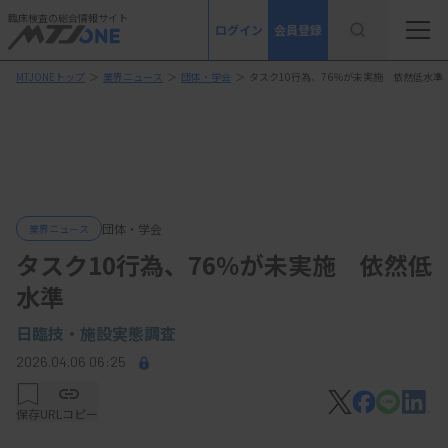
臨床検査の総合情報サイト
ログイン
会員登録
MTJONEトップ
＞
業界ニュース
＞
団体・学会
＞
タスク10行為、76％が未実施 依然低水準
団体・学会
業界ニュース
タスク10行為、76％が未実施 依然低
水準
日臨技・施設実態調査
2026.04.06 06:25
保存
URLコピー