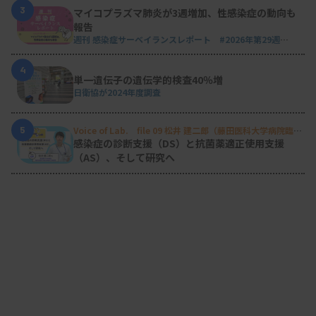
3
マイコプラズマ肺炎が3週増加、性感染症の動向も
報告
週刊 感染症サーベイランスレポート #2026年第29週
（2026.7.13 - 7.19）
4
単一遺伝子の遺伝学的検査40％増
日衛協が2024年度調査
5
Voice of Lab. file 09 松井 建二郎（藤田医科大学病院臨床
検査部微生物遺伝子検査室
）
感染症の診断支援（DS）と抗菌薬適正使用支援
（AS）、そして研究へ