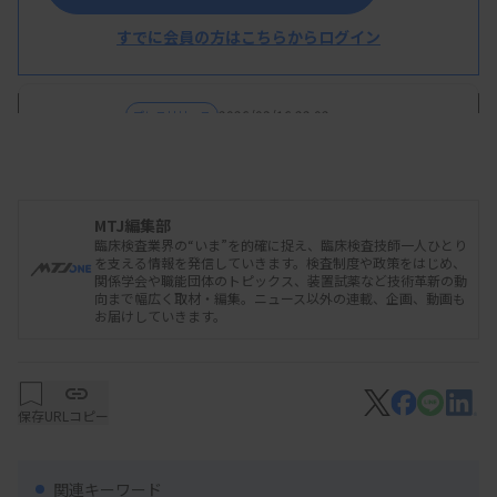
すでに会員の方はこちらからログイン
2026/03/16 22:02
プレスリリース
2025年度施設実態調査・会員意識調査報
告書
MTJ編集部
臨床検査業界の“いま”を的確に捉え、臨床検査技師一人ひとり
を支える情報を発信していきます。検査制度や政策をはじめ、
関係学会や職能団体のトピックス、装置試薬など技術革新の動
向まで幅広く取材・編集。ニュース以外の連載、企画、動画も
お届けしていきます。
保存
URLコピー
関連キーワード