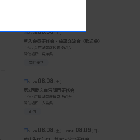
開催場所 : 宮城県
微生物
08.08
2026.
（土）
新入会員研修会・施設交流会（歓迎会）
主催 :
兵庫県臨床検査技師会
開催場所 : 兵庫県
管理運営
08.08
2026.
（土）
第2回臨床血液部門研修会
主催 :
広島県臨床検査技師会
開催場所 : 広島県
血液
08.08
08.09
2026.
（土）
-
2026.
（日）
臨床生理部門 超音波分野研修会