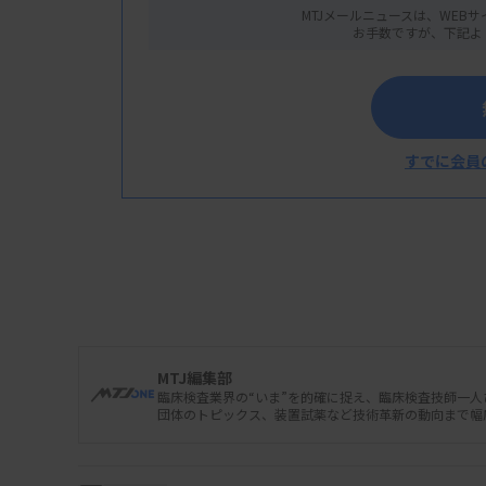
MTJメールニュースは、WEBサ
お手数ですが、下記よ
すでに会員
日本高血圧学会はこのほど、「デジタル技術
MTJ編集部
めた。18歳以上の高血圧者が血圧管理のスマ
臨床検査業界の“いま”を的確に捉え、臨床検査技師一
団体のトピックス、装置試薬など技術革新の動向まで幅
する」と指摘した。複数の文献のシステマチッ
期血圧が2.76mmHg低下したことなどを根