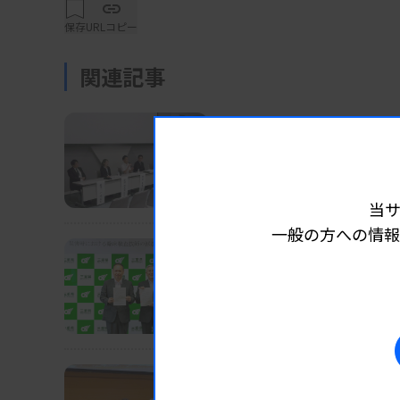
はエビデンスが不十分とした。
保存
URLコピー
関連記事
指針の作成委員会の有馬久富委員長（福岡大
が5mmHg下がるだけでも脳卒中や心疾患の
クトのある結果になった」と述べた。
業界ニュース
団体・学会
2025.09.2
医療DX推進へ標準化の準備
検査部長・技師長会議
血圧低下作用が実証されたスマホアプリは202
当
載されている。
一般の方への情報
業界ニュース
団体・学会
2025.09.26
災害時の検査技師派遣で
詳細はこちら
三重県技師会、9月10日付で
業界ニュース
団体・学会
2025.09.26