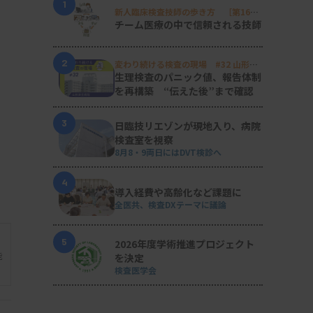
1
新人臨床検査技師の歩き方 ［第16
回］
チーム医療の中で信頼される技師
2
変わり続ける検査の現場 #32 山形済
生病院
生理検査のパニック値、報告体制
を再構築 “伝えた後”まで確認
3
日臨技リエゾンが現地入り、病院
検査室を視察
8月8・9両日にはDVT検診へ
4
導入経費や高齢化など課題に
全医共、検査DXテーマに議論
5
2026年度学術推進プロジェクト
能
を決定
検査医学会