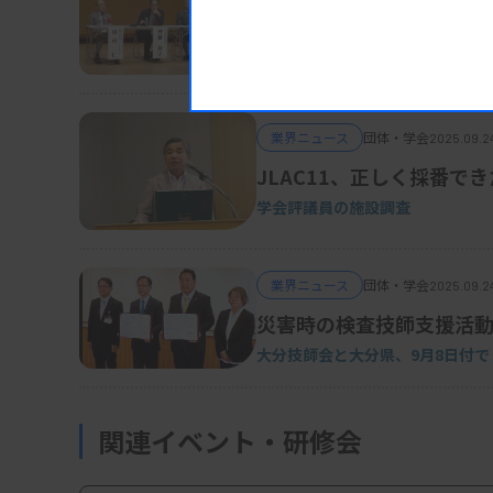
医師会センター、「204
医師会共同利用施設総会、システ
業界ニュース
団体・学会
2025.09.2
JLAC11、正しく採番で
学会評議員の施設調査
業界ニュース
団体・学会
2025.09.2
災害時の検査技師支援活
大分技師会と大分県、9月8日付で
関連イベント・研修会