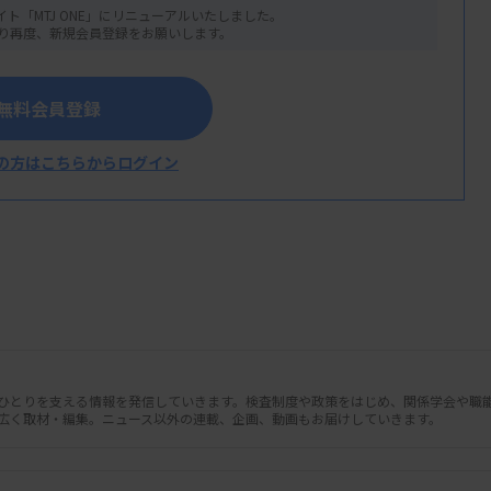
イト「MTJ ONE」にリニューアルいたしました。
り再度、新規会員登録をお願いします。
無料会員登録
の方はこちらからログイン
を活用した血圧管理に関する指針」をまと
ートフォンアプリを使用することを「提案
人ひとりを支える情報を発信していきます。検査制度や政策をはじめ、関係学会や職
広く取材・編集。ニュース以外の連載、企画、動画もお届けしていきます。
クレビューの結果、6カ月後の診察室収縮
拠とした。一方で、6カ月以降の長期間の効果