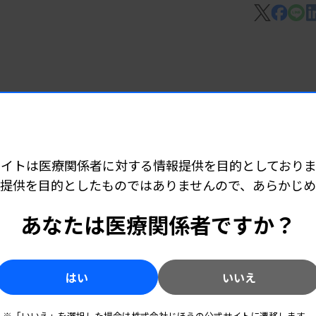
学）は4月3日のプレスセミナーで、「血圧
発生が9％減ることが分かっており、インパ
6 07:02
を、JLAC11の課題などで議論
4年7月時点で4つあり、うち1つは保険収
サイトは医療関係者に対する情報提供を目的としておりま
提供を目的としたものではありませんので、あらかじ
 07:01
あなたは医療関係者ですか？
県と協定
はい
いいえ
 07:01
※「いいえ」を選択した場合は株式会社じほうの公式サイトに遷移します。