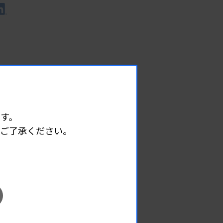
す。
めご了承ください。
EVENT
イベント情報
08.08
2026.
（土）
宮臨技微生物部門研修会
主催 :
宮城県臨床検査技師会