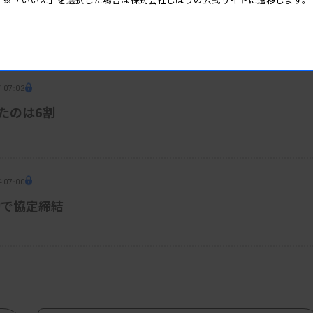
0年」へ取り組み
ム共同利用など事例報告
4 07:02
きたのは6割
4 07:00
動で協定締結