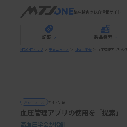
臨床検査の総合情報サイト
記事
製品検索
MTJONEトップ
＞
業界ニュース
＞
団体・学会
＞
血圧管理アプリの
業界ニュース
団体・学会
血圧管理アプリの使用を「提案」
高血圧学会が指針