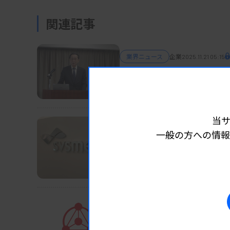
関連記事
業界ニュース
企業
2025.11.21 05:15
カイノス、売上高63億円
毎年2〜3製品を投入
当
業界ニュース
企業
一般の方への情報
2025.11.17 05:15
生化学事業開始で来期は
シスメックス
業界ニュース
企業
2025.11.21 05:30
社長キャラバンで目標や