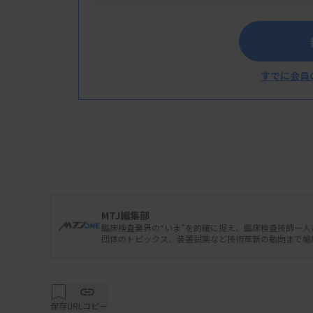
すでに会員
MTJ編集部
臨床検査業界の“いま”を的確に捉え、臨床検査技師一
団体のトピックス、装置試薬など技術革新の動向まで幅
保存
URLコピー