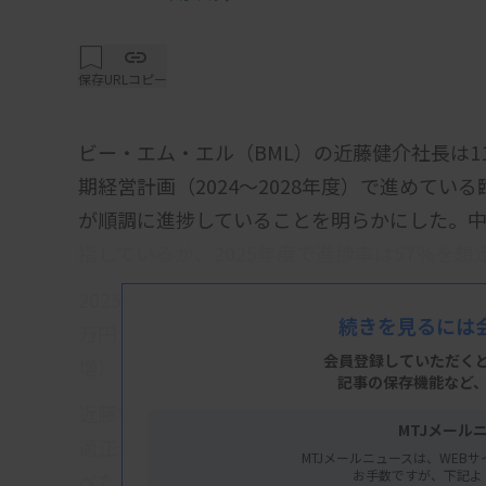
保存
URLコピー
ビー・エム・エル（BML）の近藤健介社長は11
期経営計画（2024～2028年度）で進めて
が順調に進捗していることを明らかにした。中
指しているが、2025年度で進捗率は57％を想
2025年度上期の業績は売上高756億2800万円
続きを見るには
万円（14.4％増）の増収増益。このうち臨床検査
会員登録していただく
増）と堅調な伸びを見せた。
記事の保存機能など
近藤社長は同事業の増収要因について「新規
MTJメール
適正化を推進し、不採算項目および不採算取
MTJメールニュースは、WEBサ
お手数ですが、下記よ
べた。特に販売価格の適正化推進の効果が大