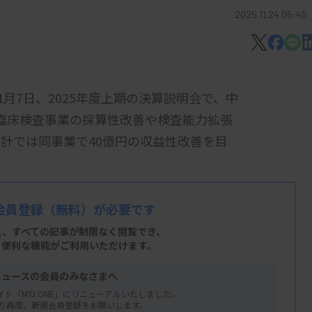
2025.11.24 05:45
月7日、2025年度上期の決算説明会で、中
いる臨床検査事業の採算性改善や検査能力拡張
計では同事業で40億円の収益性改善を目
定している。
（前年同期比6.0％増）、営業利益59億1500
会員登録
（無料）が必要です
事業は売上高696億8100万円（6.1％
と、すべての記事が制限なく閲覧でき、
、便利な機能がご利用いただけます。
顧客を順調に獲得できたことや、販売価格の
ニュースの会員のみなさまへ
引先の見直しに取り込んだことによる」と述
イト「MTJ ONE」にリニューアルいたしました。
り再度、新規会員登録をお願いします。
きいとの見方を示した。