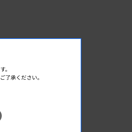
す。
めご了承ください。
EVENT
イベント情報
08.08
2026.
（土）
宮臨技微生物部門研修会
主催 :
宮城県臨床検査技師会