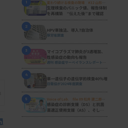
1
変わり続ける検査の現場 #32 山形済
生病院
生理検査のパニック値、報告体制
を再構築 “伝えた後”まで確認
2
HPV単独法、導入7自治体
厚労省調査
3
マイコプラズマ肺炎が3週増加、
性感染症の動向も報告
週刊 感染症サーベイランスレポート
#2026年第29週（2026.7.13 - 7.19）
4
単一遺伝子の遺伝学的検査40％増
日衛協が2024年度調査
能
5
Voice of Lab. file 09 松井 建二郎
（藤田医科大学病院臨床検査部微生物
感染症の診断支援（DS）と抗菌
遺伝子検査室
）
薬適正使用支援（AS）、そして
研究へ