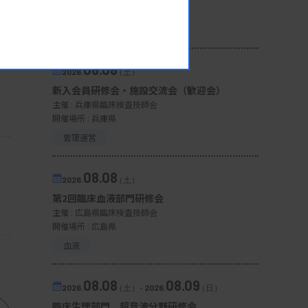
開催場所 : 宮城県
微生物
08.08
2026.
（土）
新入会員研修会・施設交流会（歓迎会）
主催 :
兵庫県臨床検査技師会
開催場所 : 兵庫県
管理運営
08.08
2026.
（土）
第2回臨床血液部門研修会
主催 :
広島県臨床検査技師会
開催場所 : 広島県
血液
08.08
08.09
2026.
（土）
-
2026.
（日）
臨床生理部門 超音波分野研修会