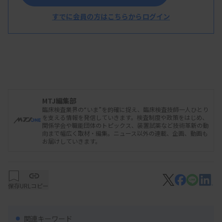
すでに会員の方はこちらからログイン
MTJ編集部
臨床検査業界の“いま”を的確に捉え、臨床検査技師一人ひとり
を支える情報を発信していきます。検査制度や政策をはじめ、
関係学会や職能団体のトピックス、装置試薬など技術革新の動
向まで幅広く取材・編集。ニュース以外の連載、企画、動画も
お届けしていきます。
保存
URLコピー
関連キーワード