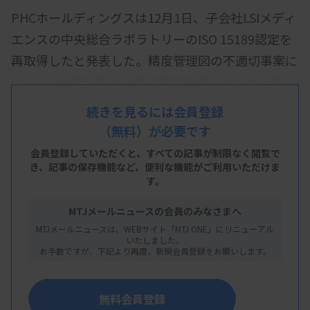
PHCホールディングスは12月1日、子会社LSIメディ
エンスの中央総合ラボラトリーのISO 15189認定を
再取得したと発表した。精度管理図の不適切事案に
より、2024年7月26日付で認定を取り消された後、
体制を見直し、2025年10月に受審していた。認定
続きを見るには会員登録
日は11月28日。
（無料）が必要です
同ホールディングスは、現在までに不適切事案に起
会員登録していただくと、すべての記事が制限なく閲覧で
き、
記事の保存機能など、便利な機能がご利用いただけま
因した健康被害の報告は確認されていないと説明。
す。
改めて今回の事案発生を謝罪した上で、外部調査委
MTJメールニュースの会員のみなさまへ
員会の最終報告書を踏まえた是正措置や再発防止策
MTJメールニュースは、WEBサイト「MTJ ONE」にリニューアル
を確実に実行し、信頼回復に努めていくとしてい
いたしました。
お手数ですが、下記より再度、新規会員登録をお願いします。
る。
無料会員登録