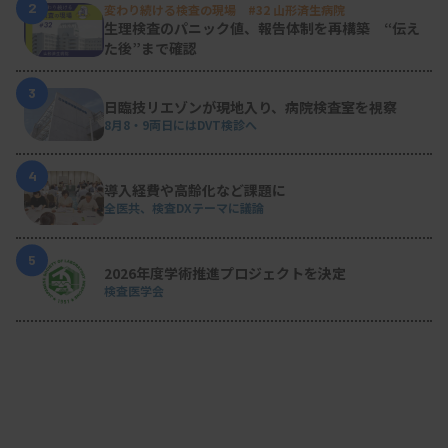
2
変わり続ける検査の現場 #32 山形済生病院
生理検査のパニック値、報告体制を再構築 “伝え
た後”まで確認
3
日臨技リエゾンが現地入り、病院検査室を視察
8月8・9両日にはDVT検診へ
4
導入経費や高齢化など課題に
全医共、検査DXテーマに議論
5
2026年度学術推進プロジェクトを決定
検査医学会