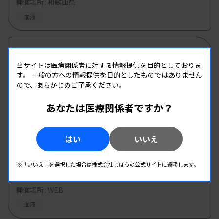
開催場所 : 和歌山県
血液
08.18
08.18
-
2026.
（火）
2026.
（火）
当サイトは医療関係者に対する情報提供を目的としておりま
第1回 生物化学分析研究班研修会
す。
一般の方への情報提供を目的としたものではありません
主催 :
千葉県臨床検査技師会
ので、あらかじめご了承ください。
開催場所 : WEB
あなたは医療関係者ですか？
臨床化学
はい
いいえ
08.19
08.19
-
2026.
（水）
2026.
（水）
血液WEB研修会
※「いいえ」を選択した場合は株式会社じほうの公式サイトに遷移します。
主催 :
佐賀県臨床検査技師会
開催場所 : WEB
血液