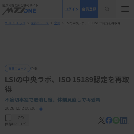
臨床検査の総合情報サイト
ログイン
会員登録
MTJONEトップ
＞
業界ニュース
＞
企業
＞
LSIの中央ラボ、ISO 15189認定を再取得
企業
業界ニュース
LSIの中央ラボ、ISO 15189認定を再取
得
不適切事案で取消し後、体制見直しで再受審
2025.12.12 05:30
保存
URLコピー