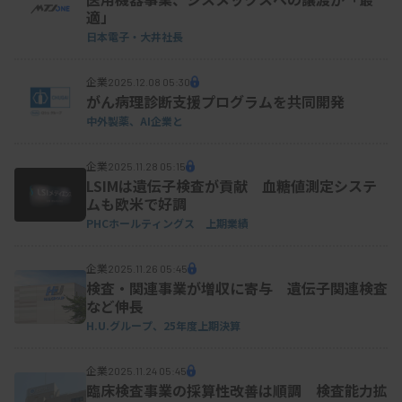
適」
日本電子・大井社長
企業
2025.12.08 05:30
がん病理診断支援プログラムを共同開発
中外製薬、AI企業と
企業
2025.11.28 05:15
LSIMは遺伝子検査が貢献 血糖値測定システ
ムも欧米で好調
PHCホールティングス 上期業績
企業
2025.11.26 05:45
検査・関連事業が増収に寄与 遺伝子関連検査
など伸長
H.U.グループ、25年度上期決算
企業
2025.11.24 05:45
臨床検査事業の採算性改善は順調 検査能力拡