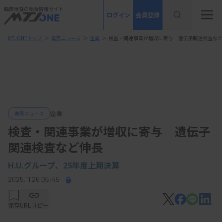
臨床検査の総合情報サイト
ログイン
会員登録
MTJONEトップ
＞
業界ニュース
＞
企業
＞
検査・関連事業が増収に寄与 遺伝子関連検査な
企業
業界ニュース
検査・関連事業が増収に寄与 遺伝子
関連検査など伸長
H.U.グループ、25年度上期決算
2025.11.26 05:45
保存
URLコピー