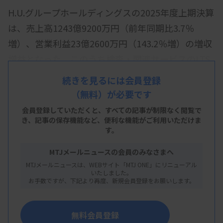
H.U.グループホールディングスの2025年度上期決算
は、売上高1243億9200万円（前年同期比3.7％
増）、営業利益23億2600万円（143.2％増）の増収
増益となった。このうち検査・関連サービスのLTS
事業の売上高は791億9000万円（3.5％増）で、遺
続きを見るには会員登録
伝子関連検査などの伸びが増収に寄与した。
（無料）が必要です
LTS事業では、特に遺伝子関連検査が7％増、特殊
会員登録していただくと、すべての記事が制限なく閲覧で
き、
記事の保存機能など、便利な機能がご利用いただけま
検査が6％増と売り上げを牽引。11月11日の決算電
す。
話会議で、北村直樹執行役常務兼CFOは「これら得
MTJメールニュースの会員のみなさまへ
意とする領域は安定的に成長している」との認識を
MTJメールニュースは、WEBサイト「MTJ ONE」にリニューアル
示した。販売価格の適正化や、試薬・消耗品などの
いたしました。
お手数ですが、下記より再度、新規会員登録をお願いします。
仕入れ価格の上昇抑制などで「限界利益の増加も順
調に進捗している」と説明した。
無料会員登録