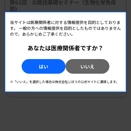
第62回 北臨技基礎セミナー（生物化学免疫
部)
主催 :
北海道臨床衛生検査技師会
当サイトは医療関係者に対する情報提供を目的としておりま
開催場所 : 北海道
す。
一般の方への情報提供を目的としたものではありません
臨床化学
ので、あらかじめご了承ください。
あなたは医療関係者ですか？
08.22
08.22
-
2026.
（土）
2026.
（土）
第2回 生物化学分析班研修会
はい
いいえ
主催 :
和歌山県臨床検査技師会
開催場所 : 和歌山県
※「いいえ」を選択した場合は株式会社じほうの公式サイトに遷移します。
臨床化学