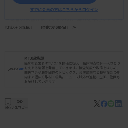
臨床検査薬のIVD事業の売上高は294億3500万円
（1.4％増）。新型コロナウイルス関連製品の減収
すでに会員の方はこちらからログイン
や為替の影響があったものの、海外を中心に神経系
試薬が伸長し、増収を確保した。
神経系試薬では、今年5月に米国で初めて承認を取
得した、アルツハイマー病（AD）の診断補助を目
的とした体外診断薬が貢献。血液検体により217位
MTJ編集部
臨床検査業界の“いま”を的確に捉え、臨床検査技師一人ひとり
リン酸化タウ蛋白（pTau217）とβ-アミロイド1-42
を支える情報を発信していきます。検査制度や政策をはじめ、
関係学会や職能団体のトピックス、装置試薬など技術革新の動
の比率を測定する検査試薬で、日本や欧州では年内
向まで幅広く取材・編集。ニュース以外の連載、企画、動画も
お届けしていきます。
に申請を予定している。このほかでも市場展開を準
備中で、中長期的にグローバル展開を進める計画
だ。
保存
URLコピー