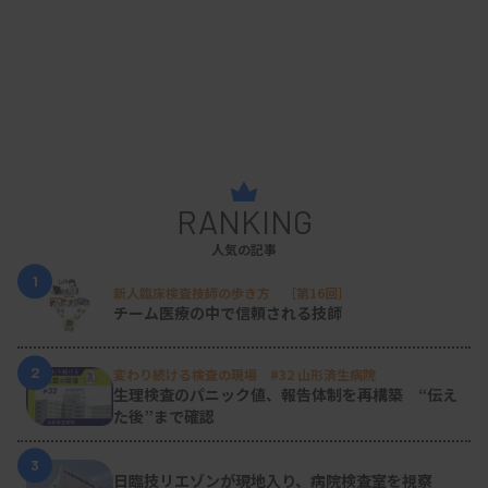
RANKING
人気の記事
1
新人臨床検査技師の歩き方 ［第16回］
チーム医療の中で信頼される技師
2
変わり続ける検査の現場 #32 山形済生病院
生理検査のパニック値、報告体制を再構築 “伝え
た後”まで確認
3
日臨技リエゾンが現地入り、病院検査室を視察