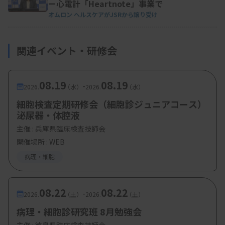
ー心電計「Heartnote」事業で
オムロン ヘルスケアがJSRから譲り受け
関連イベント・研修会
08.19
08.19
-
2026.
（水）
2026.
（水）
細胞検査定期研修会（細胞診ジュニアコース）
泌尿器・体腔液
主催 :
兵庫県臨床検査技師会
開催場所 : WEB
病理・細胞
08.22
08.22
-
2026.
（土）
2026.
（土）
病理・細胞診研究班 8月勉強会