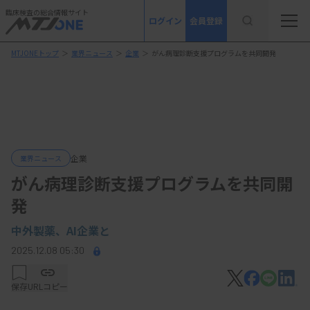
臨床検査の総合情報サイト
ログイン
会員登録
MTJONEトップ
＞
業界ニュース
＞
企業
＞
がん病理診断支援プログラムを共同開発
企業
業界ニュース
がん病理診断支援プログラムを共同開
発
中外製薬、AI企業と
2025.12.08 05:30
保存
URLコピー