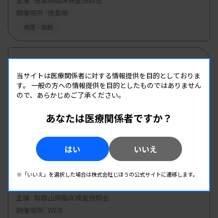
主催 :
徳島県臨床検査技師会
開催場所 : 徳島県
病理・細胞
08.23
08.23
-
2026.
（日）
2026.
（日）
当サイトは医療関係者に対する情報提供を目的としておりま
第30回兵庫県医学検査学会・第46回丹但地区
す。
一般の方への情報提供を目的としたものではありません
研究発表会
ので、あらかじめご了承ください。
主催 :
兵庫県臨床検査技師会
あなたは医療関係者ですか？
開催場所 : 兵庫県
管理運営
病理・細胞
はい
いいえ
08.26
08.26
-
2026.
（水）
2026.
（水）
※「いいえ」を選択した場合は株式会社じほうの公式サイトに遷移します。
第2回 病理・細胞検査班研修会
主催 :
和歌山県臨床検査技師会
開催場所 : WEB