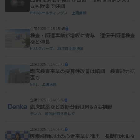
ムも欧米で好調
PHCホールティングス 上期業績
企業
2025.11.26 05:45
検査・関連事業が増収に寄与 遺伝子関連検査
など伸長
H.U.グループ、25年度上期決算
企業
2025.11.24 05:45
臨床検査事業の採算性改善は順調 検査能力拡
張も
BML、上期決算
企業
2025.11.24 05:15
臨床試薬など診断分野はM＆Aも視野
デンカ、経営計画見直しで
企業
2025.11.24 04:45
医療機関向けの心電事業に進出 長時間ホルタ