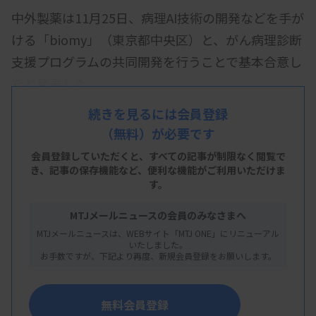
中外製薬は11月25日、病理AI技術の開発などを手が
ける「biomy」（東京都中央区）と、がん病理診断
支援プログラムの共同開発を行うことで基本合意し
たと発表した。
がんの診断・治療に関わる中外の科学的な知見と、
続きを見るには会員登録
（無料）が必要です
biomyが開発したがん免疫微小環境解析プラットフ
ォームを組み合わせて、術前薬物療法の効果判定支
会員登録していただくと、すべての記事が制限なく閲覧で
き、
記事の保存機能など、便利な機能がご利用いただけま
援プログラムや、AI解析に基づくがん免疫微小環境
す。
での予後や薬剤の有効性に関する特徴量を検出する
MTJメールニュースの会員のみなさまへ
プログラムを開発する。
MTJメールニュースは、WEBサイト「MTJ ONE」にリニューアル
いたしました。
基本合意は、中外が進めるPHCソリューション事業
お手数ですが、下記より再度、新規会員登録をお願いします。
の一環。同事業では、病態や治療効果を精緻に診
断・測定できる医療機器プログラムやバイオマーカ
無料会員登録