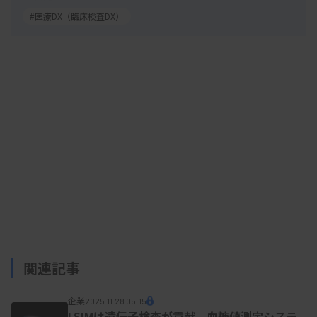
#医療DX（臨床検査DX）
関連記事
企業
2025.11.28 05:15
LSIMは遺伝子検査が貢献 血糖値測定システ