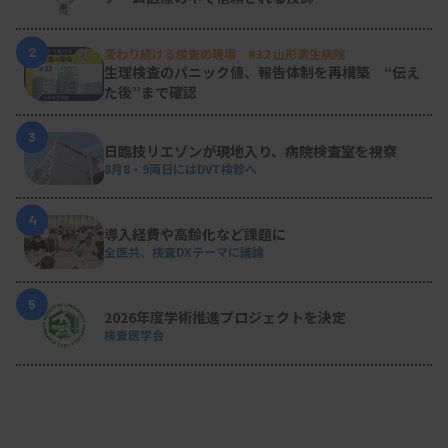
2
変わり続ける検査の現場 #32 山形済生病院
生理検査のパニック値、報告体制を再構築 “伝え
た後”まで確認
3
日臨技リエゾンが現地入り、病院検査室を視察
8月8・9両日にはDVT検診へ
4
導入経費や高齢化など課題に
全医共、検査DXテーマに議論
5
2026年度学術推進プロジェクトを決定
検査医学会