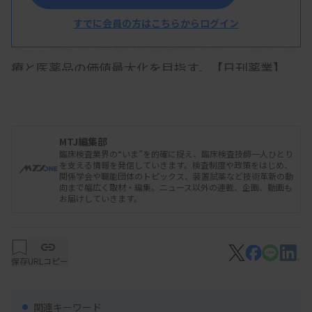
ーなどの製品、サービスを手がける。今回の2つの
プログラム開発を通じて、病理診断のスループット
すでに会員の方はこちらからログイン
向上と病理学的奏効の評価標準化のほか、個別化医
療と医薬品の価値最大化を目指す。【日刊薬業】
2025/11/25 17:10
プレスリリース
MTJ編集部
【中外製薬】中外製薬とbiomy、AIを活
臨床検査業界の“いま”を的確に捉え、臨床検査技師一人ひとり
を支える情報を発信していきます。検査制度や政策をはじめ、
用したがん病理診断支援プログラムの共
関係学会や職能団体のトピックス、装置試薬など技術革新の動
同開発に向けた基本合意を締結
向まで幅広く取材・編集。ニュース以外の連載、企画、動画も
お届けしていきます。
保存
URLコピー
関連キーワード