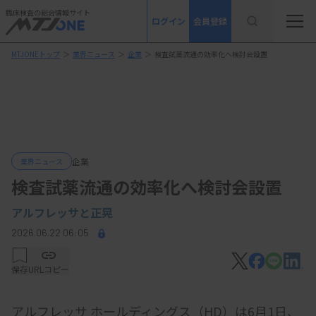
臨床検査の総合情報サイト
ログイン
会員登録
MTJONEトップ
＞
業界ニュース
＞
企業
＞
検査試薬流通の効率化へ検討会設置
企業
業界ニュース
検査試薬流通の効率化へ検討会設置
アルフレッサと正晃
2026.06.22 06:05
保存
URLコピー
アルフレッサ ホールディングス（HD）は6月1日、