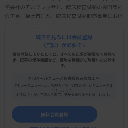
子会社のアルフレッサと、臨床検査試薬の専門商社
の正晃（福岡市）が、臨床検査試薬卸売事業におけ
るサプライチェーンの効率化・高度化に向けた検討
会を設置すると発表した。
続きを見るには会員登録
（無料）が必要です
会員登録していただくと、すべての記事が制限なく閲覧で
き、
記事の保存機能など、便利な機能がご利用いただけま
す。
2026/06/02 09:23
プレスリリース
MTJメールニュースの会員のみなさまへ
アルフレッサ株式会社と正晃株式会社に
MTJメールニュースは、WEBサイト「MTJ ONE」にリニューアル
よる臨床検査試薬卸売事業に関する検討
いたしました。
会の設置
お手数ですが、下記より再度、新規会員登録をお願いします。
無料会員登録