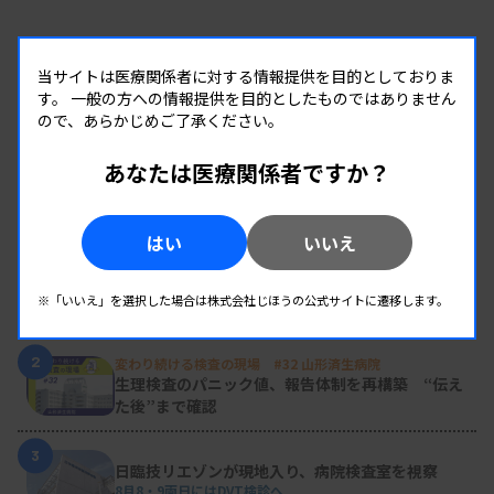
当サイトは医療関係者に対する情報提供を目的としておりま
す。
一般の方への情報提供を目的としたものではありません
ので、あらかじめご了承ください。
あなたは医療関係者ですか？
RANKING
人気の記事
はい
いいえ
1
新人臨床検査技師の歩き方 ［第16回］
チーム医療の中で信頼される技師
※「いいえ」を選択した場合は株式会社じほうの公式サイトに遷移します。
2
変わり続ける検査の現場 #32 山形済生病院
生理検査のパニック値、報告体制を再構築 “伝え
た後”まで確認
3
日臨技リエゾンが現地入り、病院検査室を視察
8月8・9両日にはDVT検診へ