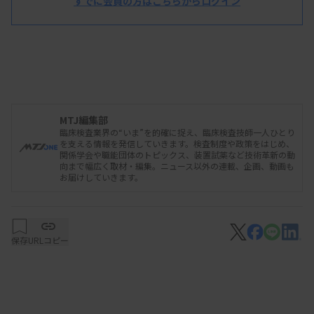
すでに会員の方はこちらからログイン
MTJ編集部
臨床検査業界の“いま”を的確に捉え、臨床検査技師一人ひとり
を支える情報を発信していきます。検査制度や政策をはじめ、
関係学会や職能団体のトピックス、装置試薬など技術革新の動
向まで幅広く取材・編集。ニュース以外の連載、企画、動画も
お届けしていきます。
保存
URLコピー