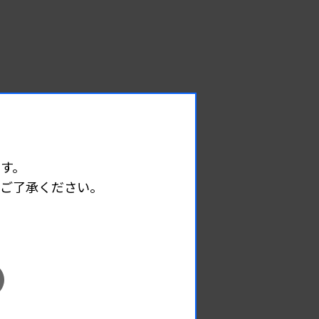
す。
めご了承ください。
EVENT
イベント情報
08.09
2026.
（日）
東部地区 広島県精度管理報告会
主催 :
広島県臨床検査技師会