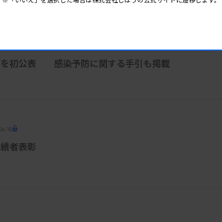
 05:45
策を初公表 感染予防に関する手引も掲載
04:15
功績者表彰