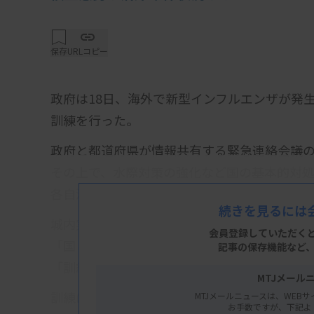
保存
URLコピー
政府は18日、海外で新型インフルエンザが発
訓練を行った。
政府と都道府県が情報共有する緊急連絡会議
その上で、水際対策の強化など国の基本的対
各自治体における検査態勢や病床確保の状況
続きを見るには
城内実感染症危機管理担当相は終了後の講評
会員登録していただく
「国と地方の緊密な連携が重要」と指摘。「
記事の保存機能など
「訓練の成果を都道府県行動計画にフィード
MTJメール
訓練は昨年改定された「新型インフルエンザ
MTJメールニュースは、WEBサ
お手数ですが、下記よ