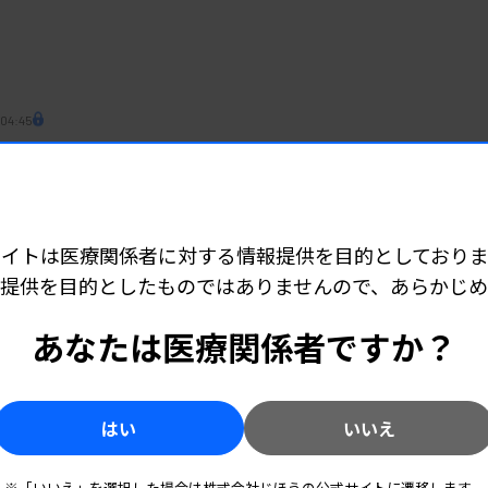
 04:45
へ、定着じわり 地域医療連携法人、認定数に伸び
サイトは医療関係者に対する情報提供を目的としておりま
04:15
提供を目的としたものではありませんので、あらかじ
く 黙秘権根拠に、地裁是認
あなたは医療関係者ですか？
はい
いいえ
 06:30
「ID NOW RS ウイルス」など
※「いいえ」を選択した場合は株式会社じほうの公式サイトに遷移します。