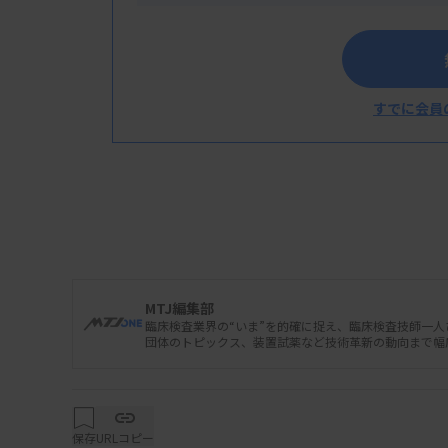
すでに会員
MTJ編集部
臨床検査業界の“いま”を的確に捉え、臨床検査技師一
団体のトピックス、装置試薬など技術革新の動向まで幅
保存
URLコピー