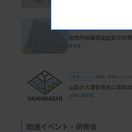
中医協総会
業界ニュース
制度・政策
2025.11.19
急性呼吸器感染症総合対
厚労省
業界ニュース
制度・政策
2025.11.19 
山梨の大澤智彦氏に県政
20日に
表彰式
関連イベント・研修会