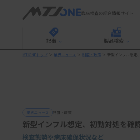
臨床検査の総合情報サイト
記事
製品検索
MTJONEトップ
＞
業界ニュース
＞
制度・政策
＞
新型インフル想定
業界ニュース
制度・政策
新型インフル想定、初動対処を確
検査態勢や病床確保状況など