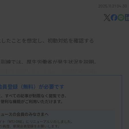
2025.11.21 04:30
生したことを想定し、初動対処を確認する
の訓練では、厚生労働省が発生状況を説明。
処方針を確認した。さらに、都道府県知事に
などについて報告を求めた。
会員登録
（無料）が必要です
で、平時からの備えを確実にするためには
と、すべての記事が制限なく閲覧でき、
政府としても点検、改善を続ける」とし、
、便利な機能がご利用いただけます。
バックしていただければ」と求めた。
ニュースの会員のみなさまへ
等対策政府行動計画」に基づいて実施した。
イト「MTJ ONE」にリニューアルいたしました。
り再度、新規会員登録をお願いします。