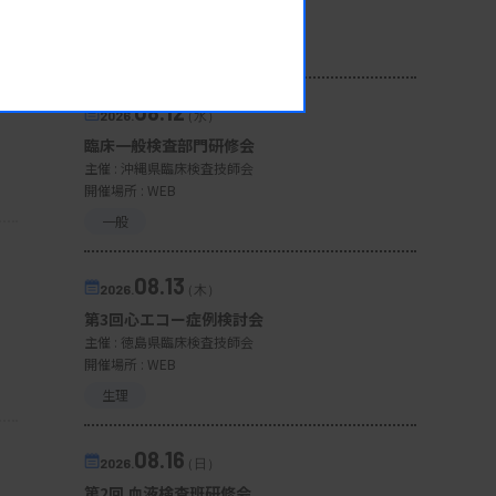
開催場所 : 広島県
管理運営
08.12
2026.
（水）
臨床一般検査部門研修会
主催 :
沖縄県臨床検査技師会
開催場所 : WEB
一般
08.13
2026.
（木）
第3回心エコー症例検討会
主催 :
徳島県臨床検査技師会
開催場所 : WEB
生理
08.16
2026.
（日）
第2回 血液検査班研修会