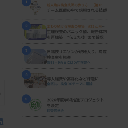
1
新人臨床検査技師の歩き方 ［第16
回］
チーム医療の中で信頼される技師
2
変わり続ける検査の現場 #32 山形済
生病院
生理検査のパニック値、報告体制
を再構築 “伝えた後”まで確認
3
日臨技リエゾンが現地入り、病院
検査室を視察
8月8・9両日にはDVT検診へ
4
導入経費や高齢化など課題に
全医共、検査DXテーマに議論
能
5
2026年度学術推進プロジェクト
を決定
検査医学会