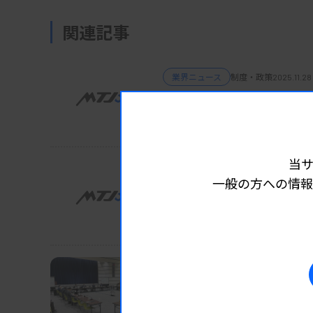
関連記事
業界ニュース
制度・政策
2025.11.28
機能分担・連携の選択肢
24年度認定、10府県13法人
当
業界ニュース
制度・政策
2025.11.21 
一般の方への情報
遺族質問、拒否で機会な
被害者参加、分かれる評価
業界ニュース
制度・政策
2025.11.19
検査3製品の保険適用を了承 