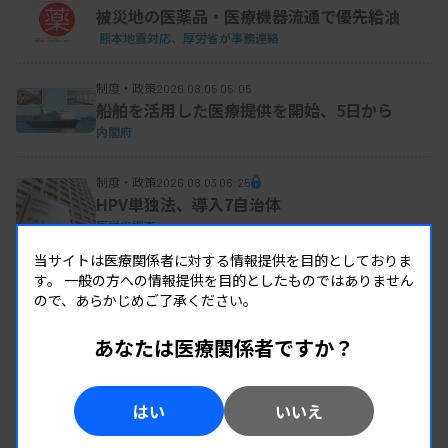
被災地の医薬品・医療機器流通で優先給油
熊本地震対応、厚労省が事務連絡
制度・政策
2026.08.05 05:05
船舶を活用した医療提供を開始、5日から
内閣府
制度・政策
2026.08.03 06:25
HPV単独法、導入7自治体
厚労省調査
当サイトは医療関係者に対する情報提供を目的としておりま
す。
一般の方への情報提供を目的としたものではありません
ので、あらかじめご了承ください。
あなたは医療関係者ですか？
はい
いいえ