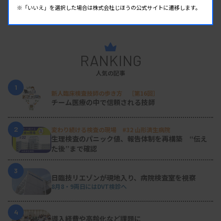
※「いいえ」を選択した場合は株式会社じほうの公式サイトに遷移します。
RANKING
人気の記事
1
新人臨床検査技師の歩き方 ［第16回］
チーム医療の中で信頼される技師
2
変わり続ける検査の現場 #32 山形済生病院
生理検査のパニック値、報告体制を再構築 “伝え
た後”まで確認
3
日臨技リエゾンが現地入り、病院検査室を視察
8月8・9両日にはDVT検診へ
4
導入経費や高齢化など課題に