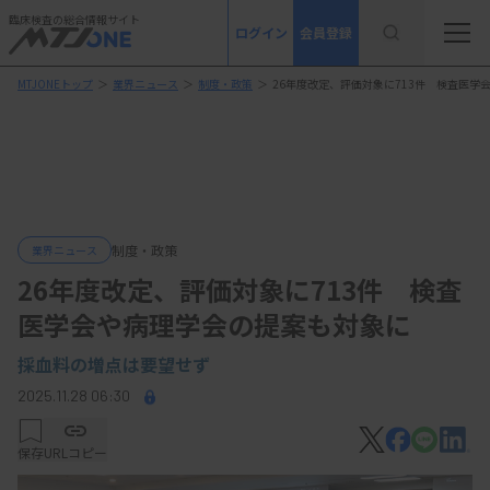
臨床検査の総合情報サイト
ログイン
会員登録
MTJONEトップ
＞
業界ニュース
＞
制度・政策
＞
26年度改定、評価対象に713件 検査医学
制度・政策
業界ニュース
26年度改定、評価対象に713件 検査
医学会や病理学会の提案も対象に
採血料の増点は要望せず
2025.11.28 06:30
保存
URLコピー