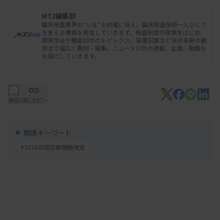
むよう検体検査管理加算の増点も提案した。
MTJ編集部
臨床検査業界の“いま”を的確に捉え、臨床検査技師一人ひとり
毎回求めていた採血料の引き上げは、学会の要望そ
を支える情報を発信していきます。検査制度や政策をはじめ、
関係学会や職能団体のトピックス、装置試薬など技術革新の動
のものに入っていない。引き上げの財政影響が大き
向まで幅広く取材・編集。ニュース以外の連載、企画、動画も
お届けしていきます。
く、他の要望に影響しかねないことから今回は除外
した。
病理学会は、デジタル病理画像による遠隔病理診断
保存
URLコピー
のための加算の新設を提案した。バーチャルスライ
ドスキャナーなどのインフラ整備を診療報酬で支援
関連キーワード
するもの。他に、がんゲノムプロファイリング
#2026年度診療報酬改定
（CGP）検査のための病理組織標本作製料も提案し
ている。