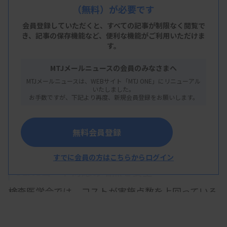
（無料）が必要です
う対象に決めた。日本臨床検査医学会からの提案は
新規1項目、既存21項目が、日本病理学会の提案は
会員登録していただくと、すべての記事が制限なく閲覧で
き、
記事の保存機能など、便利な機能がご利用いただけま
新規1項目、既存5項目がそれぞれ残った。
す。
対象となった医療技術については分科会の委員が事
MTJメールニュースの会員のみなさまへ
前評価を行い、保険適用する優先度が高い技術、今
MTJメールニュースは、WEBサイト「MTJ ONE」にリニューアル
いたしました。
回の改定では対応をしない技術などに今後振り分け
お手数ですが、下記より再度、新規会員登録をお願いします。
る。その結果を来年1月に中医協に報告し、保険適
用を決める流れとなる。
無料会員登録
すでに会員の方はこちらからログイン
JLACコード対応の増点を要望
検査医学会では、コストが実施点数を上回っている
として、微生物検査や輸血検査の増点を広く求めて
いる。また、医療機関でのJLACコードの採番が進