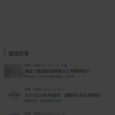
2025/11/26 07:27
行政情報
【中医協】医療技術評価分科会における
評価の対象となる技術（案）
関連記事
制度・政策
2026.08.07 06:25
検査で軽度認知障害など早期発見へ
厚労省が「攻めの予防医療」を発表
制度・政策
2026.08.06 05:10
ホテル114カ所確保 避難所140カ所開設
猛暑懸念、車中泊回避促す
制度・政策
2026.08.05 05:55