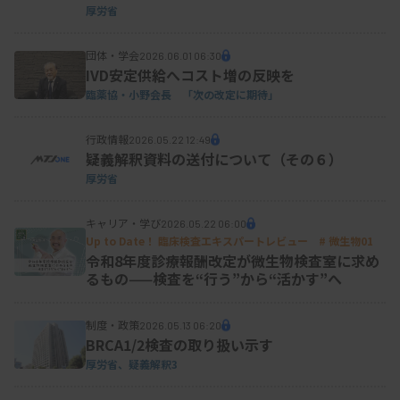
厚労省
団体・学会
2026.06.01 06:30
IVD安定供給へコスト増の反映を
臨薬協・小野会長 「次の改定に期待」
行政情報
2026.05.22 12:49
疑義解釈資料の送付について（その６）
厚労省
キャリア・学び
2026.05.22 06:00
Up to Date！ 臨床検査エキスパートレビュー # 微生物01
令和8年度診療報酬改定が微生物検査室に求め
るもの——検査を“行う”から“活かす”へ
制度・政策
2026.05.13 06:20
BRCA1/2検査の取り扱い示す
厚労省、疑義解釈3