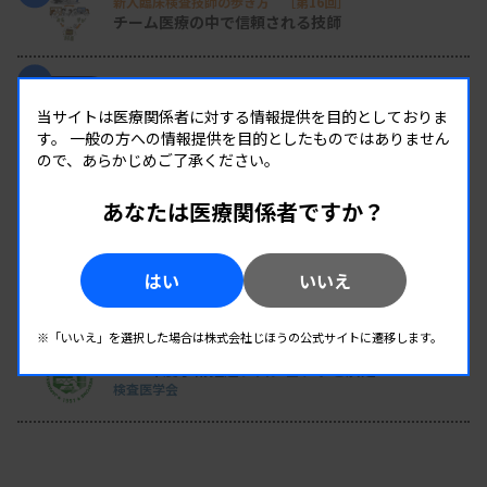
新人臨床検査技師の歩き方 ［第16回］
チーム医療の中で信頼される技師
2
変わり続ける検査の現場 #32 山形済生病院
生理検査のパニック値、報告体制を再構築 “伝え
当サイトは医療関係者に対する情報提供を目的としておりま
た後”まで確認
す。
一般の方への情報提供を目的としたものではありません
ので、あらかじめご了承ください。
3
日臨技リエゾンが現地入り、病院検査室を視察
あなたは医療関係者ですか？
8月8・9両日にはDVT検診へ
4
はい
いいえ
導入経費や高齢化など課題に
全医共、検査DXテーマに議論
※「いいえ」を選択した場合は株式会社じほうの公式サイトに遷移します。
5
2026年度学術推進プロジェクトを決定
検査医学会