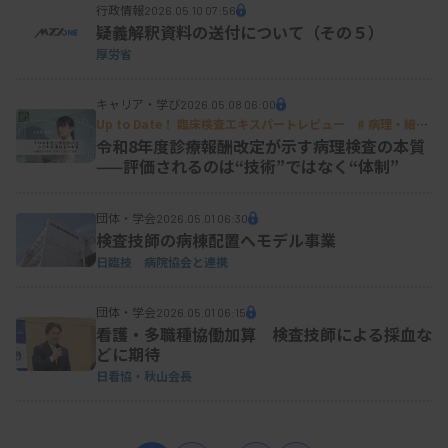
行政情報
2026.05.10 07:56
疑義解釈資料の送付について（その５）
厚労省
キャリア・学び
2026.05.08 06:00
Up to Date！ 臨床検査エキスパートレビュー # 病理・細胞
05
令和8年度診療報酬改定が示す病理検査の本質
——評価されるのは“技術”ではなく“体制”
団体・学会
2026.05.01 06:30
検査技師の病棟配置へモデル事業
日臨技 病院協会と連携
団体・学会
2026.05.01 06:15
看護・多職種協働加算 検査技師による採血な
どに期待
日看協・秋山会長