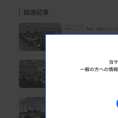
関連記事
業界ニュース
制度・政策
2026.01.26
LDTs保険適用へ新たな
厚労省 次々回改定から創設へ
当
業界ニュース
制度・政策
2026.01.30
一般の方への情報
一般健診の項目見直し、
厚労省、血清クレアチニン検査の
業界ニュース
制度・政策
2026.01.21
26年度改定、不採算の輸