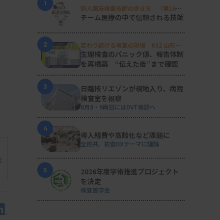
1
新人臨床検査技師の歩き方 ［第16
回］
チーム医療の中で信頼される技師
2
変わり続ける検査の現場 #32 山形済
生病院
生理検査のパニック値、報告体制
を再構築 “伝えた後”まで確認
3
日臨技リエゾンが現地入り、病院
検査室を視察
8月8・9両日にはDVT検診へ
4
導入経費や高齢化など課題に
全医共、検査DXテーマに議論
能
5
2026年度学術推進プロジェクト
を決定
検査医学会