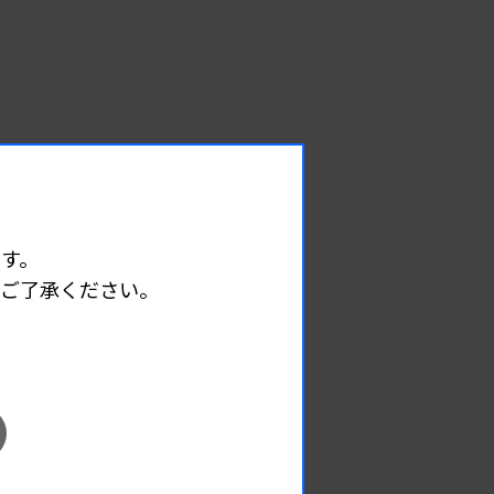
す。
めご了承ください。
EVENT
イベント情報
08.09
2026.
（日）
東部地区 広島県精度管理報告会
主催 :
広島県臨床検査技師会