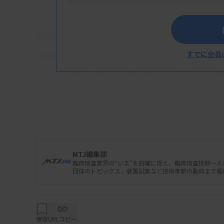
データ収集や提出方法などの記載整備を行い、
当性が示されれば評価対象となり得ることを
すでに会員
体外診断薬の保険適用の取り扱いについては
あったと認められない場合は、「区分F」に該
該当するケースとして「臨床上の位置付け（
「臨床上の位置付けに応じた性能を有してい
化する等の臨床上の有用性が示されていない場
MTJ編集部
臨床検査業界の“いま”を的確に捉え、臨床検査技師一
団体のトピックス、装置試薬など技術革新の動向まで幅
2026/01/16 19:05
行政情報
保存
URLコピー
令和８年度保険医療材料制