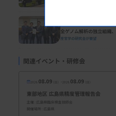
病理のISO認定に加算も
業界ニュース
制度・政策
2026.01.21
全ゲノム解析の独立組織
産官学の研究会が要望
関連イベント・研修会
08.09
08.09
-
2026.
（日）
2026.
（日）
東部地区 広島県精度管理報告会
主催 :
広島県臨床検査技師会
開催場所 : 広島県