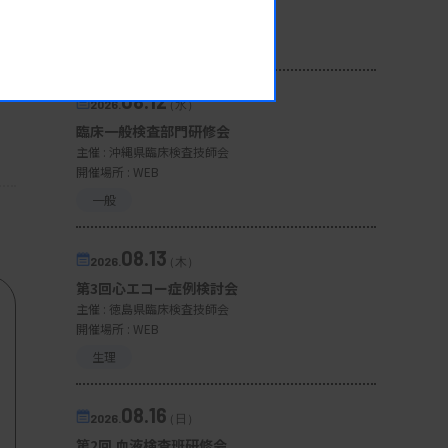
開催場所 : 広島県
管理運営
08.12
2026.
（水）
臨床一般検査部門研修会
主催 :
沖縄県臨床検査技師会
開催場所 : WEB
一般
08.13
2026.
（木）
第3回心エコー症例検討会
主催 :
徳島県臨床検査技師会
開催場所 : WEB
生理
08.16
2026.
（日）
第2回 血液検査班研修会