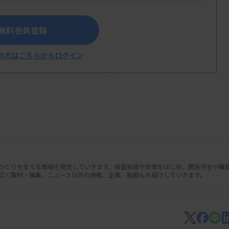
既に開始している臨床研究についても、妥
無料会員登録
明確化した。
の方はこちらからログイン
、保険診療上の有用性に関して明確な立証が
当するとして保険適用しない。
対象患者、実施時期）が不明確である場合」
ない場合」「当該検査の結果により治療が変
合」の3点を明記する。
人ひとりを支える情報を発信していきます。検査制度や政策をはじめ、関係学会や職
広く取材・編集。ニュース以外の連載、企画、動画もお届けしていきます。
度の見直しについて（案）