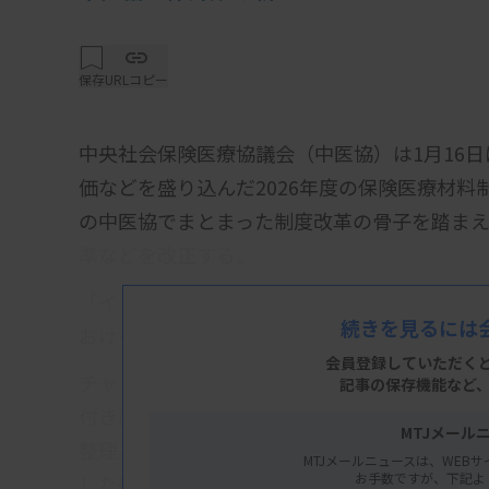
保存
URLコピー
中央社会保険医療協議会（中医協）は1月16
価などを盛り込んだ2026年度の保険医療材料
の中医協でまとまった制度改革の骨子を踏ま
準などを改正する。
「イノベーションの評価」では、チャレンジ
続きを見るには
おける評価基準の明確化などの改正案を盛り
会員登録していただく
チャレンジ申請の対象は、▽製造販売業者が
記事の保存機能など
付き論文として公表されたものに限る▽評価
MTJメール
整理。比較試験の実施が困難な場合は、バイ
MTJメールニュースは、WEBサ
お手数ですが、下記よ
した研究計画を示すこととした。