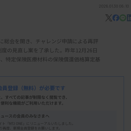
2026.01.30 06:10
日に総会を開き、チャレンジ申請による再評
制度の見直し案を了承した。昨年12月26日
え、特定保険医療材料の保険償還価格算定基
申請のほか、体外診断用医薬品の保険適用に
会員登録
（無料）が必要です
込んだ。
と、すべての記事が制限なく閲覧でき、
関与の上で、収集したデータに基づき、査読
、便利な機能がご利用いただけます。
方法の計画は原則として比較試験とする―と
ニュースの会員のみなさまへ
アスのリスクを軽減する方法等を十分に検討
イト「MTJ ONE」にリニューアルいたしました。
り再度、新規会員登録をお願いします。