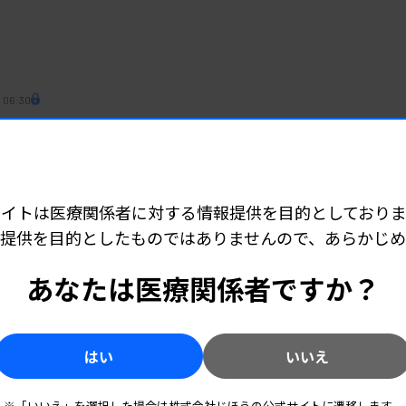
 06:30
仕組み 臨床上の必要性など検討
サイトは医療関係者に対する情報提供を目的としておりま
 06:20
提供を目的としたものではありませんので、あらかじ
施行準備へ 実施時期は未定
あなたは医療関係者ですか？
必須化など
はい
いいえ
 06:30
血検査など引き上げへ【検査項目の一覧あり】
※「いいえ」を選択した場合は株式会社じほうの公式サイトに遷移します。