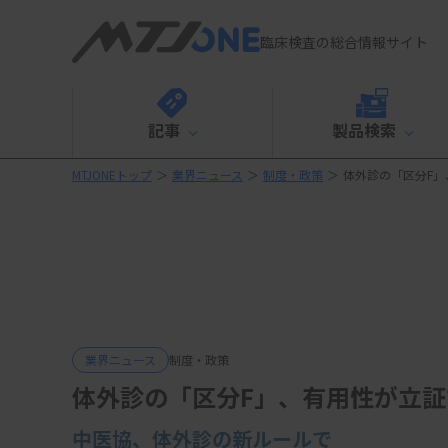
臨床検査の総合情報サイト
記事
製品検索
MTJONEトップ
＞
業界ニュース
＞
制度・政策
＞
体外診の「区分F
業界ニュース
制度・政策
体外診の「区分F」、有用性が立
中医協、体外診の新ルールで