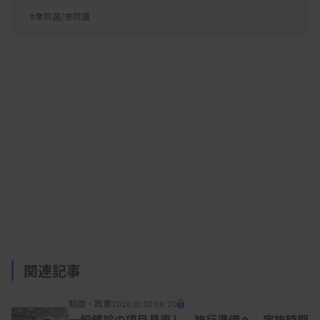
#衆院選/参院選
関連記事
制度・政策
2026.01.30 06:20
一般健診の項目見直し、施行準備へ 実施時期