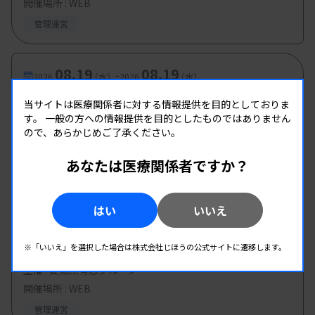
開催場所 : WEB
管理運営
08.19
08.19
-
2026.
（水）
2026.
（水）
第2回 県南地区研修会
当サイトは医療関係者に対する情報提供を目的としておりま
す。
一般の方への情報提供を目的としたものではありません
主催 :
熊本県臨床検査技師会
ので、あらかじめご了承ください。
開催場所 : WEB
管理運営
あなたは医療関係者ですか？
08.20
08.20
-
はい
いいえ
2026.
（木）
2026.
（木）
第8回臨床検査技師のための キャリア形成 セミ
※「いいえ」を選択した場合は株式会社じほうの公式サイトに遷移します。
ナー
主催 :
愛知県有志グループ
開催場所 : WEB
管理運営