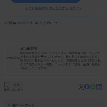
などの確保対策も挙げた。医療・介護DXや、が
ん・難病に対するゲノム医療の推進も盛り込んだ。
すでに会員の方はこちらからログイン
「攻めの予防医療」の推進や介護離職の防止、認知
症対策の推進も重点に挙げた。
MTJ編集部
臨床検査業界の“いま”を的確に捉え、臨床検査技師一人ひとり
を支える情報を発信していきます。検査制度や政策をはじめ、
関係学会や職能団体のトピックス、装置試薬など技術革新の動
向まで幅広く取材・編集。ニュース以外の連載、企画、動画も
お届けしていきます。
保存
URLコピー
関連キーワード