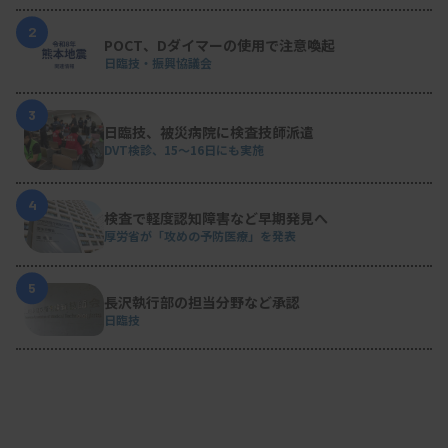
2
POCT、Dダイマーの使用で注意喚起
日臨技・振興協議会
3
日臨技、被災病院に検査技師派遣
DVT検診、15～16日にも実施
4
検査で軽度認知障害など早期発見へ
厚労省が「攻めの予防医療」を発表
5
長沢執行部の担当分野など承認
日臨技