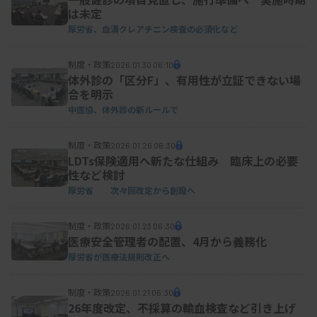
は未定
厚労省、血清クレアチニン検査の必須化など
制度・政策
2026.01.30 06:10
体外診の「区分F」、有用性が立証できない場
合を明示
中医協、体外診の新ルールで
制度・政策
2026.01.26 06:30
LDTs保険適用へ新たな仕組み 臨床上の必要
性など検討
厚労省 次々回改定から創設へ
制度・政策
2026.01.23 06:30
医療安全管理者の配置、4月から義務化
厚労省が医療法規則改正へ
制度・政策
2026.01.21 06:30
26年度改定、不採算の輸血検査など引き上げ