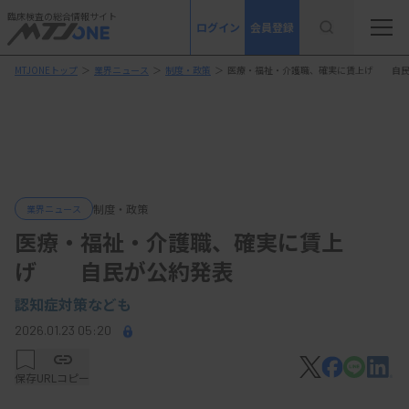
臨床検査の総合情報サイト
ログイン
会員登録
MTJONEトップ
＞
業界ニュース
＞
制度・政策
＞
医療・福祉・介護職、確実に賃上げ 自民
制度・政策
業界ニュース
医療・福祉・介護職、確実に賃上
げ 自民が公約発表
認知症対策なども
2026.01.23 05:20
保存
URLコピー