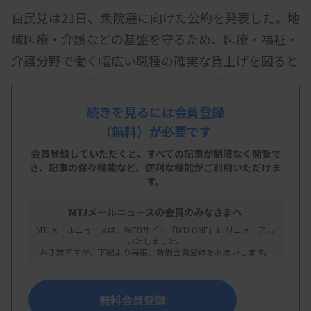
自民党は21日、衆院選に向けた公約を発表した。地
域医療・介護などの基盤を守るため、医療・福祉・
介護分野で働く幅広い職種の確実な賃上げを図ると
明記した。高市早苗首相の就任後に措置した医療・
介護などへの支援策も記載し、実績をアピールし
続きを見るには会員登録
た。
（無料）が必要です
具体的な政策を示した「自民党政策BANK」には、
会員登録していただくと、すべての記事が制限なく閲覧で
き、
記事の保存機能など、便利な機能がご利用いただけま
持続可能で安心できる医療提供体制の確保などを盛
す。
り込んだ。新たな地域医療構想による、医療機関の
MTJメールニュースの会員のみなさまへ
連携・再編・集約化の推進、医師偏在是正などの実
MTJメールニュースは、WEBサイト「MTJ ONE」にリニューアル
効的な対策を進める。
いたしました。
お手数ですが、下記より再度、新規会員登録をお願いします。
いわゆる国民皆歯科健診の推進、リハビリテーショ
ンの充実、かかりつけ薬剤師・薬局の普及、看護職
無料会員登録