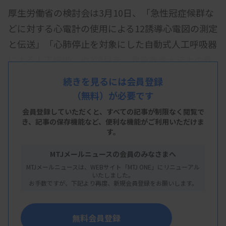
厚生労働省の検討会は3月10日、「急性冠症候群な
どに対する心電計の使用による12誘導心電図の測定
と伝送」「心肺停止を対象にした自動式人工呼吸器
による人工呼吸」の2項目を、救急救命士法上の救
急救命処置に位置付けると決めた。
続きを見るには会員登録
（無料）が必要です
2026年度中に実施する予定で、救急救命士が救急
搬送中などに実施できるようになる。追加は2014
会員登録していただくと、すべての記事が制限なく閲覧で
き、
記事の保存機能など、便利な機能がご利用いただけま
年以来となる。
す。
MTJメールニュースの会員のみなさまへ
MTJメールニュースは、WEBサイト「MTJ ONE」にリニューアル
いたしました。
2026/03/12 19:54
行政情報
お手数ですが、下記より再度、新規会員登録をお願いします。
救急救命処置の範囲の見直しに関する検
討の進め方について
無料会員登録