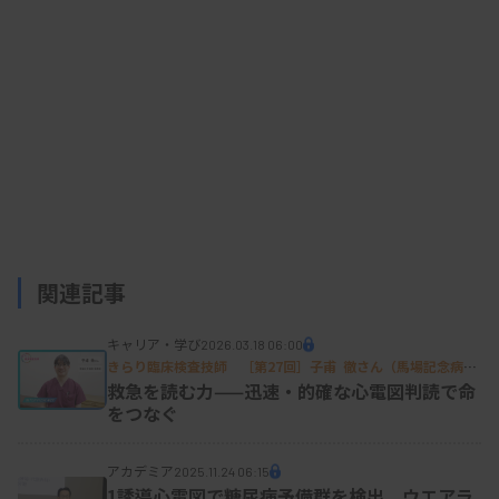
関連記事
キャリア・学び
2026.03.18 06:00
きらり臨床検査技師 ［第27回］子甫 徹さん（馬場記念病院
検査部）
救急を読む力——迅速・的確な心電図判読で命
をつなぐ
アカデミア
2025.11.24 06:15
1誘導心電図で糖尿病予備群を検出 ウエアラ