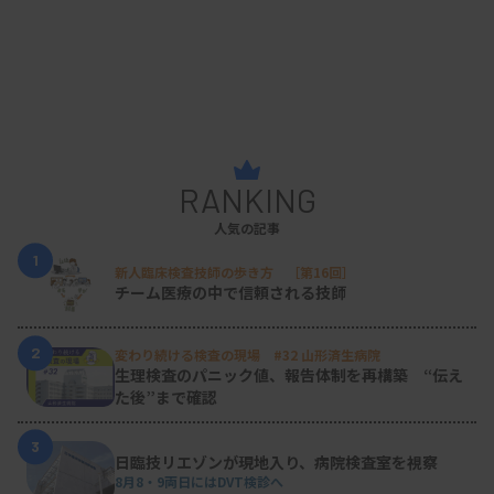
RANKING
人気の記事
1
新人臨床検査技師の歩き方 ［第16回］
チーム医療の中で信頼される技師
2
変わり続ける検査の現場 #32 山形済生病院
生理検査のパニック値、報告体制を再構築 “伝え
た後”まで確認
3
日臨技リエゾンが現地入り、病院検査室を視察
8月8・9両日にはDVT検診へ