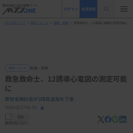
臨床検査の総合情報サイト
ログイン
会員登録
MTJONEトップ
＞
業界ニュース
＞
制度・政策
＞
救急救命士、12誘導心電図の測定可能に
制度・政策
業界ニュース
救急救命士、12誘導心電図の測定可能
に
厚労省検討会が2項目追加を了承
2026.03.27 06:20
保存
URLコピー