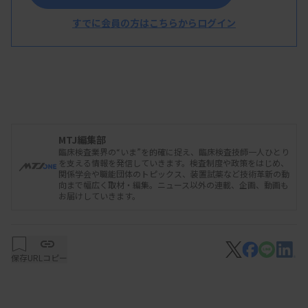
すでに会員の方はこちらからログイン
MTJ編集部
臨床検査業界の“いま”を的確に捉え、臨床検査技師一人ひとり
を支える情報を発信していきます。検査制度や政策をはじめ、
関係学会や職能団体のトピックス、装置試薬など技術革新の動
向まで幅広く取材・編集。ニュース以外の連載、企画、動画も
お届けしていきます。
保存
URLコピー