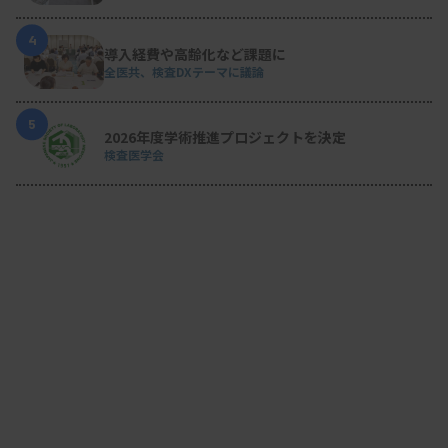
4
導入経費や高齢化など課題に
全医共、検査DXテーマに議論
5
2026年度学術推進プロジェクトを決定
検査医学会