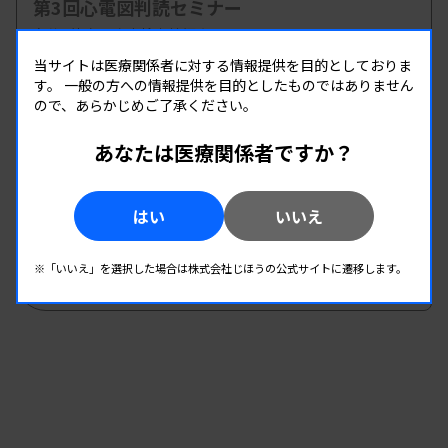
第3回心電図判読セミナー
主催 :
徳島県臨床検査技師会
開催場所 : WEB
当サイトは医療関係者に対する情報提供を目的としておりま
す。
一般の方への情報提供を目的としたものではありません
生理
ので、あらかじめご了承ください。
あなたは医療関係者ですか？
08.19
08.19
-
2026.
（水）
2026.
（水）
第1回臨床検査総合部門研修会
はい
いいえ
主催 :
大分県臨床検査技師会
開催場所 : WEB
※「いいえ」を選択した場合は株式会社じほうの公式サイトに遷移します。
管理運営