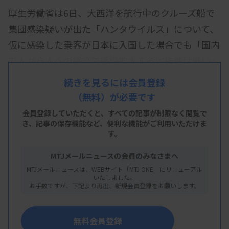
厚生労働省は6日、大西洋を航行中のクルーズ船で
集団感染疑いが出た「ハンタウイルス」について、
仮に感染した乗客が日本に入国した場合でも「国内
で人から人への感染で感染拡大する可能性は低い」
と発表した。
続きを見るには会員登録
（無料）が必要です
海外報道などを踏まえ、国立健康危機管理研究機構
がリスク評価した。現地で適切な対応が取られてお
会員登録していただくと、すべての記事が制限なく閲覧で
き、
記事の保存機能など、便利な機能がご利用いただけま
り「国民の皆さまには冷静な対応をお願いしたい」
す。
としている。
MTJメールニュースの会員のみなさまへ
ハンタウイルスは、主にネズミなどの齧歯類の排せ
MTJメールニュースは、WEBサイト「MTJ ONE」にリニューアル
いたしました。
つ物を含む粉じんの吸入などで感染する。発熱やせ
お手数ですが、下記より再度、新規会員登録をお願いします。
き、筋肉痛の症状が出た後、急速に進行し、死に至
ることがある。致死率は約40~50％とされる。
無料会員登録