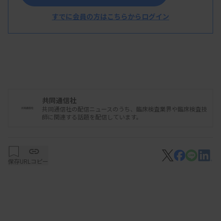
すでに会員の方はこちらからログイン
共同通信社
共同通信社の配信ニュースのうち、臨床検査業界や臨床検査技
師に関連する話題を配信しています。
保存
URLコピー