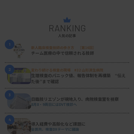
RANKING
人気の記事
1
新人臨床検査技師の歩き方 ［第16回］
チーム医療の中で信頼される技師
2
変わり続ける検査の現場 #32 山形済生病院
生理検査のパニック値、報告体制を再構築 “伝え
た後”まで確認
3
日臨技リエゾンが現地入り、病院検査室を視察
8月8・9両日にはDVT検診へ
4
導入経費や高齢化など課題に
全医共、検査DXテーマに議論