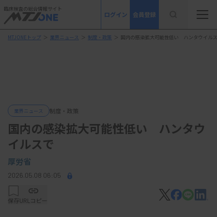
臨床検査の総合情報サイト
ログイン
会員登録
MTJONEトップ
＞
業界ニュース
＞
制度・政策
＞
国内の感染拡大可能性低い ハンタウイル
制度・政策
業界ニュース
国内の感染拡大可能性低い ハンタウ
イルスで
厚労省
2026.05.08 06:05
保存
URLコピー