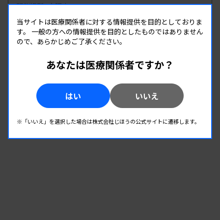
開催場所 : 大阪府
管理運営
当サイトは医療関係者に対する情報提供を目的としておりま
す。
一般の方への情報提供を目的としたものではありません
ので、あらかじめご了承ください。
08.19
08.19
-
2026.
（水）
2026.
（水）
あなたは医療関係者ですか？
第1回臨床検査総合部門研修会
主催 :
大分県臨床検査技師会
はい
いいえ
開催場所 : WEB
管理運営
※「いいえ」を選択した場合は株式会社じほうの公式サイトに遷移します。