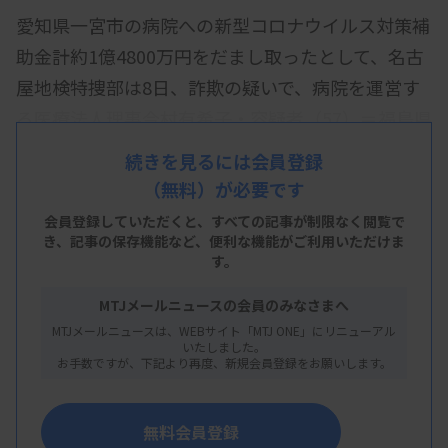
愛知県一宮市の病院への新型コロナウイルス対策補
助金計約1億4800万円をだまし取ったとして、名古
屋地検特捜部は8日、詐欺の疑いで、病院を運営す
る医療法人理事今村有希子・容疑者（57）＝福島県
郡山市＝を再逮捕した。夫の今村洋史・元衆院議員
続きを見るには会員登録
（63）が法人理事長と院長を務める。特捜部は認否
（無料）が必要です
を明らかにしていない。
会員登録していただくと、すべての記事が制限なく閲覧で
き、
記事の保存機能など、便利な機能がご利用いただけま
再逮捕容疑は2021年11月ごろ～23年5月下旬ごろ、
す。
一宮市の「いまむら病院」で実際には実施していな
MTJメールニュースの会員のみなさまへ
い消毒作業や、購入していない個人防護具の納品書
MTJメールニュースは、WEBサイト「MTJ ONE」にリニューアル
などを愛知県に提出し、21年度と22年度の補助金
いたしました。
お手数ですが、下記より再度、新規会員登録をお願いします。
をだまし取った疑い。
容疑者は理事として、医療機器の発注や経理業務な
無料会員登録