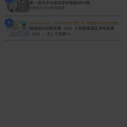
単一遺伝子の遺伝学的検査40％増
日衛協が2024年度調査
5
Voice of Lab. file 09 松井 建二郎（藤田医科大学病院臨床
検査部微生物遺伝子検査室
）
感染症の診断支援（DS）と抗菌薬適正使用支援
（AS）、そして研究へ