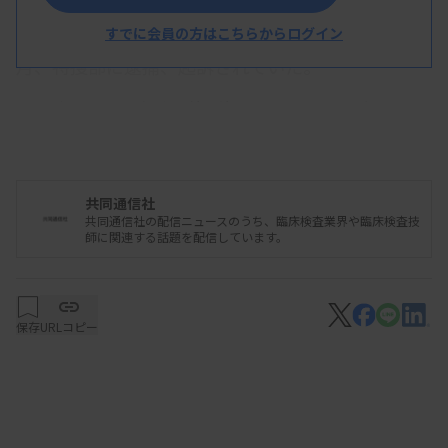
ど事務全般を統括していた。23年に同様の手口で補
助金計5千万円余りをだまし取ったとして、昨年12
すでに会員の方はこちらからログイン
月、特捜部に逮捕、起訴されていた。
県は昨年3月、病院で約4億5千万円の不正受給があ
ったと発表し、補助金の全額約17億6千万円の返還
を請求した。病院側は加算金を含め返還したが、県
は有希子容疑者を詐欺容疑で告訴した。
共同通信社
共同通信社の配信ニュースのうち、臨床検査業界や臨床検査技
師に関連する話題を配信しています。
保存
URLコピー