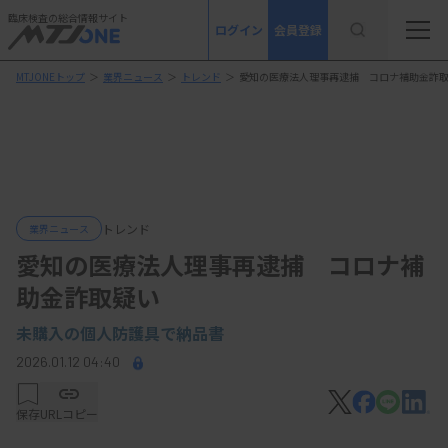
臨床検査の総合情報サイト
ログイン
会員登録
MTJONEトップ
＞
業界ニュース
＞
トレンド
＞
愛知の医療法人理事再逮捕 コロナ補助金詐
トレンド
業界ニュース
愛知の医療法人理事再逮捕 コロナ補
助金詐取疑い
未購入の個人防護具で納品書
2026.01.12 04:40
保存
URLコピー