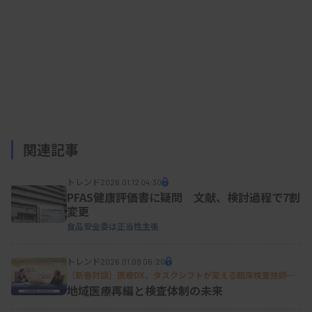
関連記事
トレンド
2026.01.12 04:30
PFAS健康評価書に疑問 文献、検討過程で7割
変更
食品安全委は正当性主張
トレンド
2026.01.09 06:20
［新春対談］医療DX、タスクシフトが変える臨床検査技師の
役割 現場・政策の最前線から読み解く未来（下）
地域医療再編と検査体制の未来