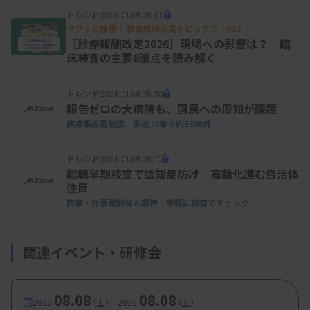
トレンド
2026.01.09 06:00
サクッと解説！ 検査技師必見トピックス #13
［診療報酬改定2026］現場への影響は？ 臨
床検査の主要8論点を読み解く
トレンド
2026.01.09 05:30
報告ゼロの大病院も、国民への周知が課題
医療事故調制度、開始10年で約3500件
トレンド
2026.01.09 05:10
難聴早期検査で認知症防げ 高齢化進む自治体
注目
医療・介護費削減も期待 手軽に検査でチェック
関連イベント・研修会
08.08
08.08
-
2026.
（土）
2026.
（土）