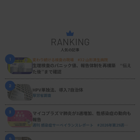
RANKING
人気の記事
1
変わり続ける検査の現場 #32 山形済生病院
生理検査のパニック値、報告体制を再構築 “伝え
た後”まで確認
2
HPV単独法、導入7自治体
厚労省調査
3
マイコプラズマ肺炎が3週増加、性感染症の動向も
報告
週刊 感染症サーベイランスレポート #2026年第29週
（2026.7.13 - 7.19）
4