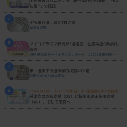
生理検査のパニック値、報告体制を再構築 “伝え
た後”まで確認
2
HPV単独法、導入7自治体
厚労省調査
3
マイコプラズマ肺炎が3週増加、性感染症の動向も
報告
週刊 感染症サーベイランスレポート #2026年第29週
（2026.7.13 - 7.19）
4
単一遺伝子の遺伝学的検査40％増
日衛協が2024年度調査
5
Voice of Lab. file 09 松井 建二郎（藤田医科大学病院臨床
検査部微生物遺伝子検査室
）
感染症の診断支援（DS）と抗菌薬適正使用支援
（AS）、そして研究へ