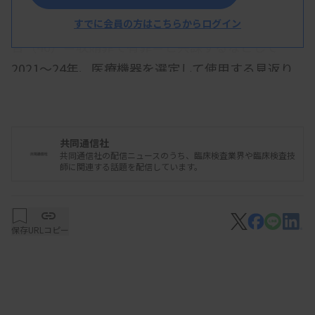
判決によると、中村被告は同科の元部長有吉大・被
すでに会員の方はこちらからログイン
告（46）＝収賄罪で有罪＝と共謀するなどして
2021～24年、医療機器を選定して使用する見返り
にメーカー側から現金58万円を受け取った。
共同通信社
共同通信社の配信ニュースのうち、臨床検査業界や臨床検査技
師に関連する話題を配信しています。
保存
URLコピー