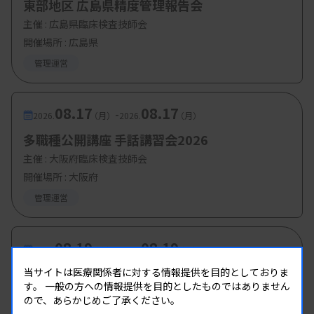
東部地区 広島県精度管理報告会
主催 :
広島県臨床検査技師会
開催場所 : 広島県
管理運営
08.17
08.17
-
2026.
（月）
2026.
（月）
多職種公開講座 手話講習会2026
主催 :
大阪府臨床検査技師会
開催場所 : 大阪府
管理運営
08.19
08.19
-
2026.
（水）
2026.
（水）
第1回臨床検査総合部門研修会
当サイトは医療関係者に対する情報提供を目的としておりま
す。
一般の方への情報提供を目的としたものではありません
主催 :
大分県臨床検査技師会
ので、あらかじめご了承ください。
開催場所 : WEB