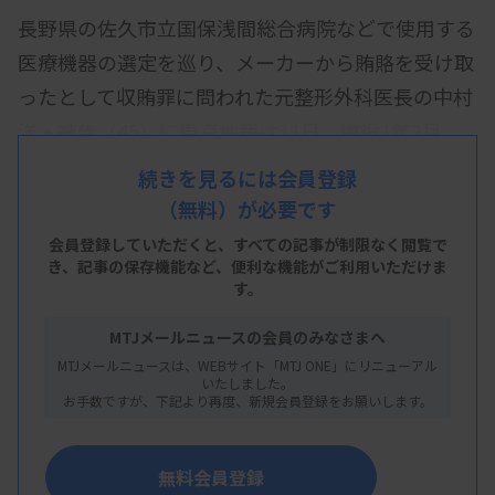
長野県の佐久市立国保浅間総合病院などで使用する
医療機器の選定を巡り、メーカーから賄賂を受け取
ったとして収賄罪に問われた元整形外科医長の中村
洋・被告（45）に東京地裁は11日、懲役1年2月、
執行猶予3年、追徴金58万円（求刑懲役1年2月、追
続きを見るには会員登録
徴金58万円）の判決を言い渡した。贈賄罪で、医療
（無料）が必要です
機器メーカー「日本エム・ディ・エム」の営業担当
会員登録していただくと、すべての記事が制限なく閲覧で
だった1人も有罪とした。
き、
記事の保存機能など、便利な機能がご利用いただけま
す。
福岡涼・裁判官は、医療機器を選定できる立場を悪
MTJメールニュースの会員のみなさまへ
用し長期間にわたって現金を受領したとし、公的医
MTJメールニュースは、WEBサイト「MTJ ONE」にリニューアル
療への信頼を害した程度は大きいと非難した。一方
いたしました。
お手数ですが、下記より再度、新規会員登録をお願いします。
で、中村被告ら2人が事実を認め反省の態度を示し
ていることなどを踏まえ、執行猶予付き判決が相当
無料会員登録
とした。