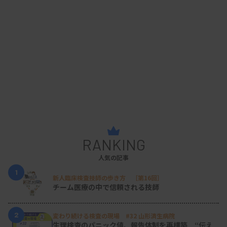
RANKING
人気の記事
1
新人臨床検査技師の歩き方 ［第16回］
チーム医療の中で信頼される技師
2
変わり続ける検査の現場 #32 山形済生病院
生理検査のパニック値、報告体制を再構築 “伝え