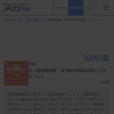
臨床検査の総合情報サイト
ログイン
会員登録
MTJONEトップ
＞
企画・連載
＞
AI×循環器検査 AI 解析の臨床応用とマネジメント
連載
AI×循環器検査 AI 解析の臨床応用とマネ
ジメント
記事
3
循環器検査の分野では、心電図解析や心エコー自動計測な
ど、AIの臨床実装が急速に進んでいます。一方で、画質への
依存やノイズ、誤トレースなどに伴うリスクもあり、臨床検
査技師にはAIを理解し、評価し、適切に活用する力が求めら