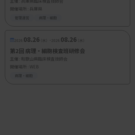
主催 :
兵庫県臨床検査技師会
開催場所 : 兵庫県
大学の実習で教官・学生と（Tシャツは目黒寄生虫館オリジナル）
管理運営
病理・細胞
29歳で一級合格、“寄生虫のプロ”として第
08.26
08.26
-
2026.
（水）
2026.
（水）
一歩
第2回 病理・細胞検査班研修会
―臨床検査技師として転機となったことはあります
主催 :
和歌山県臨床検査技師会
開催場所 : WEB
か。
病理・細胞
一級臨床病理技術士の寄生虫学部門に合格したこと
ですね。寄生虫学を目指すなら、仕事としてちゃん
と実力があることを証拠で示したくて、29歳の時に
合格しました。20歳代での合格って当時は最年少で
したが、今でも少ないか、いないんじゃないです
か。