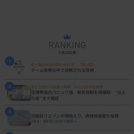
合格したこともそうですが、講評で先生からお褒め
の言葉をいただいたことが本当にうれしかったで
す。もうお亡くなりになりましたが、当時、寄生虫
学分野の大御所だった東京慈恵会医科大学熱帯医学
RANKING
教室の大友弘士先生から直接認めていただけたこと
に感激しました。
人気の記事
1
「今後とも研鑽を重ね、後進の励みとなるよう発展
新人臨床検査技師の歩き方 ［第16回］
チーム医療の中で信頼される技師
されることを期待したい」などの言葉が書かれてい
ました。これはとても励みになりました。
2
変わり続ける検査の現場 #32 山形済生病院
生理検査のパニック値、報告体制を再構築 “伝え
た後”まで確認
―あまり日本では見られないケースで、先生の知見
3
が正確な診断につながったケースはありますか。
日臨技リエゾンが現地入り、病院検査室を視察
8月8・9両日にはDVT検診へ