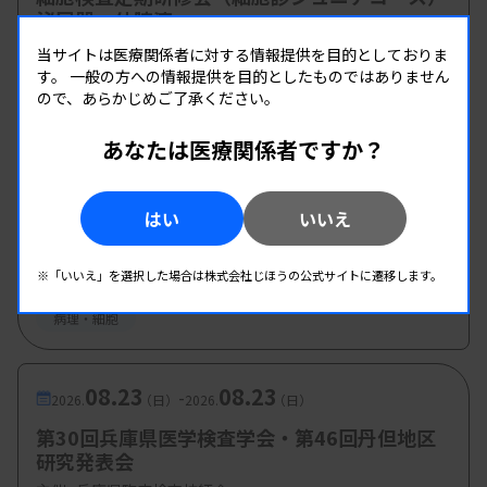
泌尿器・体腔液
月に古巣の大学病院に戻ってきました。若いときに
主催 :
兵庫県臨床検査技師会
当サイトは医療関係者に対する情報提供を目的としておりま
多くの部署を回ったことで、医師を含めた医療スタ
す。
一般の方への情報提供を目的としたものではありません
開催場所 : WEB
ッフなど、多くの人に出会えたことが良かったと思
ので、あらかじめご了承ください。
病理・細胞
います。
あなたは医療関係者ですか？
08.22
08.22
-
2026.
（土）
2026.
（土）
はい
いいえ
病理・細胞診研究班 8月勉強会
主催 :
徳島県臨床検査技師会
※「いいえ」を選択した場合は株式会社じほうの公式サイトに遷移します。
開催場所 : 徳島県
病理・細胞
08.23
08.23
-
2026.
（日）
2026.
（日）
第30回兵庫県医学検査学会・第46回丹但地区
研究発表会