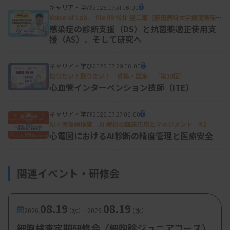
た。本を読むのにお金がかからないから、図書館の
キャリア・学び
2026.07.31 06:00
ある病院に行きたいと先生に相談したところ、それ
Voice of Lab. file 09 松井 建二郎（藤田医科大学病院臨床検
査部微生物遺伝子検査室
）
感染症の診断支援（DS）と抗菌薬適正使用支
なら大学病院だろうということで、迷うことはなか
援（AS）、そして研究へ
ったですね。
キャリア・学び
2026.07.29 06:00
入職後は、RI検査室で腫瘍マーカーやホルモンの測
知りたい！取りたい！ 資格・認定 ［第10回］
定を用手法で行いました。その後、微生物検査室、
心血管インターベンション技師（ITE）
免疫輸血、免疫化学、病理と数年単位でローテーシ
キャリア・学び
2026.07.27 06:00
ョンして、大学病院には20年ほどいました。
AI×循環器検査 AI 解析の臨床応用とマネジメント #2
心電図におけるAI診断の精度管理と医療安全
その後、同じ川崎学園の岡山市の川崎医科大学附属
川崎病院（現・川崎医科大学総合医療センター）に
関連イベント・研修会
行きました。ちょうど電子カルテや検査システムが
導入される頃で、それに関連した仕事にも従事しま
した。
08.19
08.19
-
2026.
（水）
2026.
（水）
新型コロナウイルス感染症が流行していた2021年4
細胞検査定期研修会（細胞診ジュニアコース）