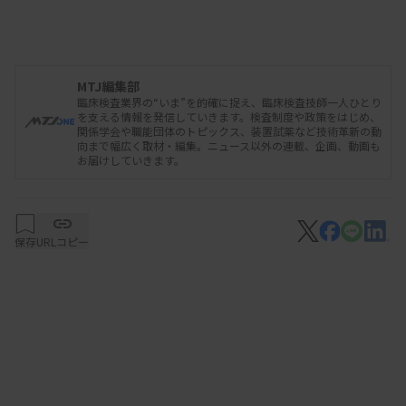
になり、自然と検査室だけでなく医療スタッフとの
つながりを深めることとなった。「ラッキーだっ
た」と本人は謙遜するが、地道に勉強を続けてきた
MTJ編集部
結果だろう。それは、「タダで本が読めるから」と
臨床検査業界の“いま”を的確に捉え、臨床検査技師一人ひとり
を支える情報を発信していきます。検査制度や政策をはじめ、
いう理由で大学病院に就職した姿勢からもうかがえ
関係学会や職能団体のトピックス、装置試薬など技術革新の動
る。スペシャリストでありながら、ゼネラリストと
向まで幅広く取材・編集。ニュース以外の連載、企画、動画も
お届けしていきます。
してもキャリアを磨いてきた見手倉さんの臨床検査
技師としての来し方行く末を聞いた。
保存
URLコピー
―臨床検査技師を志された理由やきっかけはなんで
しょうか。
幼少期から病気がちで幼稚園、小学校低学年まで入
退院を繰り返していました。腎臓が悪かったし、小