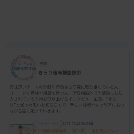
児結核、気管支喘息、アレルギーといろんな病気に
かかりました。その時の恩返しが少しでもできれば
と思ったのが医療職を目指すきっかけです。
ただ学力的に医師や薬剤師は難しいし、当時は男性
が入学できる看護学校も少なかったので、診療放射
線技師か臨床検査技師の2択で迷いました。いつの
間にか臨床検査技師になっていたという感じなので
連載
すが、川崎医療短期大学臨床検査科の学生の時、夏
きらり臨床検査技師
休みにある施設に研修に行ったところ、偶然、その
病院に子どもの頃お世話になった医師がおられまし
興味深いテーマの分野や特色ある研究に取り組んでいる人、
ユニークな資格や経歴を持つ人、所属施設外での活動にも注
た。たぶん覚えておられないだろうと思ったのです
力されている人物を取り上げるインタビュー企画。“きら
り”と光った思いを知ることで、新しい挑戦やキャリアにもつ
が、会わせてもらったところ、「見手倉くん、ああ
ながる話に迫っていきます。
覚えているよ。君のことでどれくらい学会発表した
か分からないよ」と言って再会を喜んでくれまし
キャリア・学び
2026.07.22 06:00
きらり臨床検査技師 ［第31回］ 中倉 真之さん（京
た。