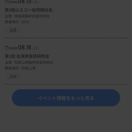
で、現地の病院から連絡があり、担当した医師が診
08.13
2026.
（木）
断した証拠の写真を送ったところ、お礼状が来たそ
第3回心エコー症例検討会
主催 :
徳島県臨床検査技師会
うです。日本でリーシュマニア症を診断できるとは
開催場所 : WEB
思ってなかったようですね。その時は勉強していて
生理
良かったなと、ほっと一安心して自分を褒めまし
た。
08.16
2026.
（日）
第2回 血液検査班研修会
主催 :
和歌山県臨床検査技師会
―現在の検査室での役割、また今後取り組みたい分
開催場所 : 和歌山県
野があれば教えてください。
血液
検査情報室で、主に医師からの検査の追加依頼、看
イベント情報をもっと見る
護師からの採血管や採血量などに関する質問に対応
しています。研究などに必要とする検査後の残検体
の譲渡対応なども行っています。実は数年前に目の
病気になって、半年ほど休んだ後、大学病院に戻っ