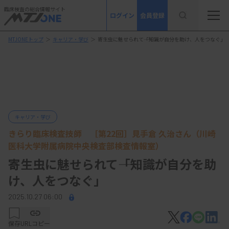
臨床検査の総合情報サイト
ログイン
会員登録
MTJONEトップ
＞
キャリア・学び
＞
寄生虫に魅せられて――「知識が自分を助け、人をつなぐ」
キャリア・学び
きらり臨床検査技師 ［第22回］見手倉 久治さん（川崎
医科大学附属病院中央検査部検査情報室）
寄生虫に魅せられて――「知識が自分を助
け、人をつなぐ」
2025.10.27 06:00
保存
URLコピー