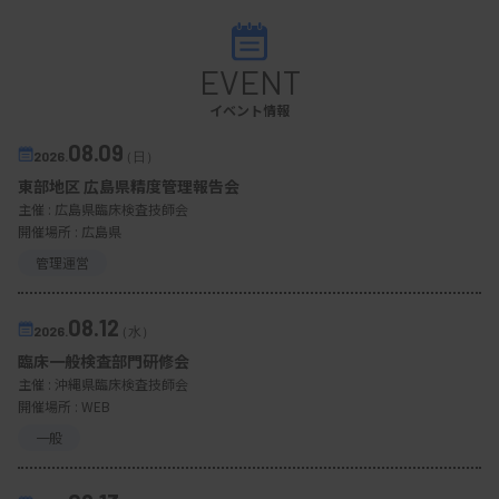
がありました。南米から出稼ぎで来日されている方
で、いろいろ検査をしても原因が分からない。南米
EVENT
だと寄生虫の可能性もあるかもと私のところに問い
イベント情報
合わせがあったので、潰瘍部分の境界部分の皮膚標
08.09
2026.
（日）
本を採ってもらいました。
東部地区 広島県精度管理報告会
バクテリアは不潔な部分にいますが、寄生虫は清潔
主催 :
広島県臨床検査技師会
開催場所 : 広島県
な部分にいます。ネクローシス（壊死）を起こした
管理運営
組織には存在しません。標本を染色してみると、初
めて実際の虫体を見たのですが、リーシュマニア症
08.12
2026.
（水）
だと考えられました。
臨床一般検査部門研修会
主催 :
沖縄県臨床検査技師会
これはサシチョウバエにより媒介される寄生虫疾患
開催場所 : WEB
で、日本で感染する機会はほぼありません。その患
一般
者さんはその後南米に帰国されて治療されたよう