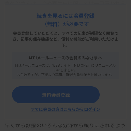
倉久治さんは、今や寄生虫に関しては一目置かれる
存在だ。院内はもちろん院外からも分からないこと
続きを見るには会員登録
があると何かと相談を受けるほか、川崎医療福祉大
（無料）が必要です
学など複数の大学で臨床検査科の寄生虫に関する講
会員登録していただくと、すべての記事が制限なく閲覧で
座を受け持っている。
き、
記事の保存機能など、便利な機能がご利用いただけま
す。
MTJメールニュースの会員のみなさまへ
MTJメールニュースは、WEBサイト「MTJ ONE」にリニューアル
ターニングポイントとなったのは29歳の時に一級臨
いたしました。
お手数ですが、下記より再度、新規会員登録をお願いします。
床病理技術士の寄生虫学分野に合格したこと。それ
が大きな自信になり、若いときから寄生虫学をキャ
無料会員登録
リアの柱に置きながら、いろいろな臨床検査分野を
学んだことが「今につながっている」という。寄生
すでに会員の方はこちらからログイン
虫学に詳しい医療スタッフが少ないこともあって、
早くから診療のいろんな分野から頼りにされるよう