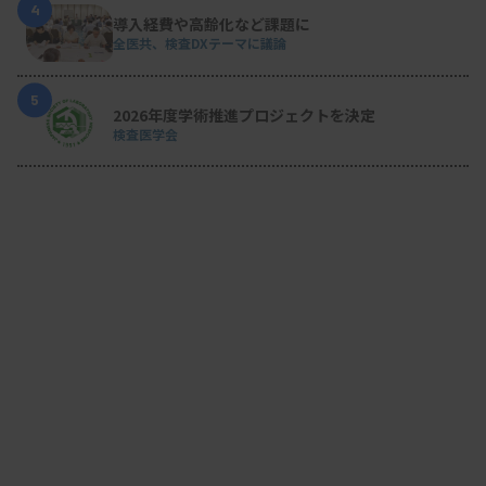
4
導入経費や高齢化など課題に
全医共、検査DXテーマに議論
5
2026年度学術推進プロジェクトを決定
検査医学会
患者の糞便から見つかった日本海裂頭条虫に感激
大学病院に皮膚潰瘍のある患者さんが来られたこと