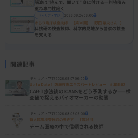
都第一赤十字病院検査部）
脳波は“読んで、聞いて”身に付ける―判読積み
重ね専門性磨く
診療放射線技師になっていたら寄生虫にも出合わな
キャリア・学び
2026.06.24 06:00
かったし、そういうこともあって、自分では臨床検
きらり臨床検査技師 ［第30回］ 野田 菜央さん（神
奈川県警察科学捜査研究所法医科 主任研究員）
科捜研の検査技師、科学的見地から警察の捜査
査技師に導かれたのかなと思っています。
を支える
―これまでどのようなキャリアをたどって来られた
関連記事
のでしょうか。
短大時代、寄生虫学や病理学の先生の講義がおもし
キャリア・学び
2026.08.07 06:00
Up to Date！ 臨床検査エキスパートレビュー # 輸血02
ろくて、先生のいらなくなった専門雑誌をもらって
CAR-T療法後のICANSをどう予測するか——検
読んでいました。教科書で勉強できなかったことも
査値で捉えるバイオマーカーの動態
学べて、もうその頃に感染症、特に寄生虫を柱に仕
キャリア・学び
2026.08.05 06:00
事をしていきたいなと思っていました。
新人臨床検査技師の歩き方 ［第16回］
チーム医療の中で信頼される技師
短大卒業後は、川崎医科大学附属病院に入職しまし