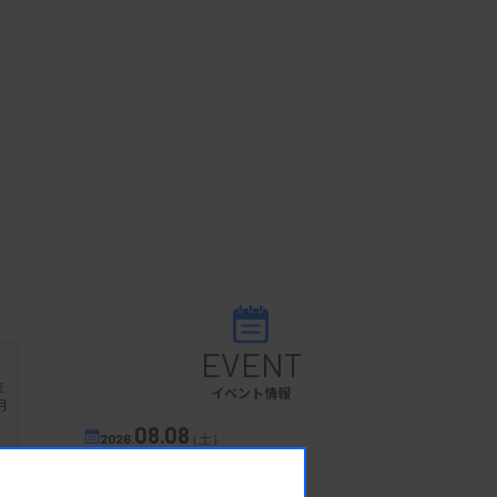
EVENT
医
イベント情報
月
08.08
2026.
（土）
宮臨技微生物部門研修会
主催 :
宮城県臨床検査技師会