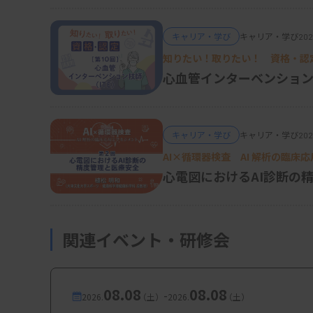
病院から外来診療がなくなる可能性
キャリア・学び
キャリア・学び
202
医療政策の潮流では、病院の入院機能を種別
知りたい！取りたい！ 資格・認
ること、外来診療は地域のクリニックや在宅医
心血管インターベンション
これらは限られた医療資源を地域で最適に活
画などに反映されています。すでに外来機能を
キャリア・学び
キャリア・学び
202
こうした傾向が広がれば、検体数が大きく落ち
AI×循環器検査 AI 解析の臨床
DX（デジタルトランスフォーメーション）が
心電図におけるAI診断の
ド経由で可能となり、検査の「場所」に対する
は、院内検査室の役割は、緊急性のある検査
も想像されます。
関連イベント・研修会
一方で、過疎が進む地域では、検査センター
存在しないという現実も出てきています。民間
08.08
08.08
-
2026.
（土）
2026.
（土）