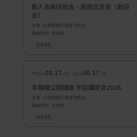
や検体数の少ない施設の受託はビジネスがゆ
新入会員研修会・施設交流会（歓迎
で成り立つ仕組みでは、持続可能なモデルと
会）
主催 :
兵庫県臨床検査技師会
そうした中で、地域の中小病院や診療所が共
開催場所 : 兵庫県
ンターが生理検査や訪問検査まで担うといっ
管理運営
ん。単に施設単位で効率性を追求するのでは
制」の構築が、これからの時代にふさわしい
08.17
08.17
-
2026.
（月）
2026.
（月）
医療機関における外部委託は、制度にのっと
性の両立に貢献する手段です。ただし、それ
多職種公開講座 手話講習会2026
療の持続という責任を共有する」ものである
主催 :
大阪府臨床検査技師会
開催場所 : 大阪府
これからの臨床検査技師には、制度を正しく
管理運営
える知識と視点が求められます。さらに、地域
の新たな在り方を提案・実践できる力も重要