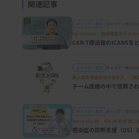
関連記事
惑に合致した手段の一つとなっています。また
軟化など、現場の負担軽減にも貢献します。今
も見据え、限られた資源の中でいかに効率よ
キャリア・学び
キャリア・学び
202
は病院にとって重要な選択肢となることを、現
Up to Date！ 臨床検査エキス
CAR-T療法後のICAN
一方で、臨床検査室の価値は単なるデータ提
診療支援を行う役割、緊急対応、精度保証、
キャリア・学び
キャリア・学び
202
ています。安易な外注化が進めば、臨床検査
新人臨床検査技師の歩き方 ［第1
の質そのものを損なう恐れがあります。
チーム医療の中で信頼さ
さらに、業務委託は委託先に依存するリスク
検査が必要となる場合や検査センターとの契
キャリア・学び
キャリア・学び
202
業務が立ち行かなくなる可能性もあります。
Voice of Lab. file 0
製・外注の設計が必要です。
感染症の診断支援（DS）