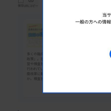
どいくつかの要件が求められ、医療の質と信
保存
URLコピー
当
これは単なる業務の分担ではなく、委託先の
一般の方への情報
ながることを指し、外部である検査センター
連載
FMS（Facility Management Serv
わかりやすい！ 医療政策から読
ニケーション、再委託の問題も含めて、医療機
技師の未来
ることが分かります。
多くの臨床検査技師にとって遠くに感じがちな「医療
政策」。理解が難しいルールの話ではありますが、検
営や検査技師の業務は厚生労働省等が定めたルールの
メリット、デメリットをどう考えるか
行われています。少子高齢化や地域医療再編を背景に
度改革に動きは、現場の検査室にどのように関係して
病院経営では、固定費を変動費化できないか
か。検査技師の未来をわかりやすく解説します。
す。患者が増減することで業務量も増減するわ
記事一覧を見る
ことが難しいため、毎月同じだけ人件費がかか
されていますが、もし業務量に応じて人件費
経営的には効率化が図れるわけです。そうし