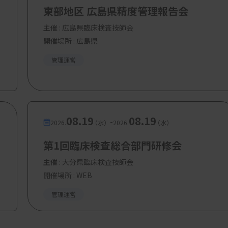
え難しく、漢気やこれまでの関係の延長線上
東部地区 広島県精度管理報告会
は言えません。
主催 :
広島県臨床検査技師会
開催場所 : 広島県
同で検査ラボを運営するという形や、検査セ
管理運営
た、新たな仕組みが求められるかもしれませ
なく、地域全体で支える「共創型臨床検査体
姿なのかもしれません。
08.19
08.19
-
2026.
（水）
2026.
（水）
って適切に活用すれば、医療の持続性と安全
は「任せる」ことが目的ではなく、「地域医
第1回臨床検査総合部門研修会
ことを忘れてはなりません。
主催 :
大分県臨床検査技師会
開催場所 : WEB
理解し、外注・内製の判断を専門職として支
管理運営
構造や医療ニーズの変化を読み解き、検査
です。これらは、医療機関や検査センターと