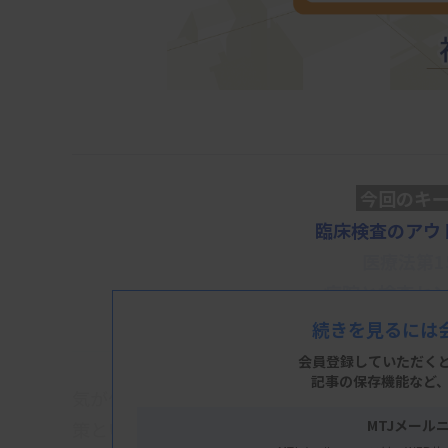
今回のキ
臨床検査のアウ
医療法第1
病院と検査セ
続きを見るには
会員登録していただく
記事の保存機能など
気が付けば第24回を迎え、開始から約2年が
MTJメール
策というとっつきにくいテーマにもかかわら