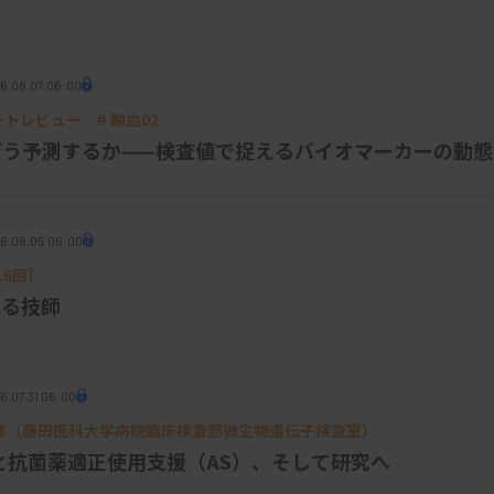
、人的資源の集中や夜間・休日の対応の柔
後ますます課題となってくる人材不足問題
く高品質な検査を実施するか。外部との連携
6.08.07 06:00
場の臨床検査技師も忘れてはいけません。
パートレビュー # 輸血02
Sをどう予測するか——検査値で捉えるバイオマーカーの動態
供にとどまりません。臨床医と対話しながら
そして技能の継承など、多面的な役割を担っ
6.08.05 06:00
技師の専門性や総合力が薄れ、結果的に医療
6回］
れる技師
を伴います。パンデミックのような急な院内
約が終了した場合など、代替手段がなければ
6.07.31 06:00
リスク管理の視点からもバランスの取れた内
9 松井 建二郎（藤田医科大学病院臨床検査部微生物遺伝子検査室
）
と抗菌薬適正使用支援（AS）、そして研究へ