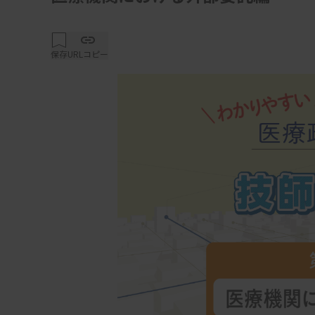
保存
URLコピー