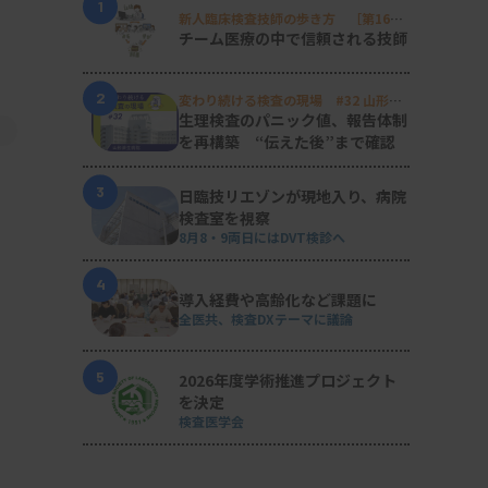
1
新人臨床検査技師の歩き方 ［第16
回］
チーム医療の中で信頼される技師
2
変わり続ける検査の現場 #32 山形済
生病院
生理検査のパニック値、報告体制
を再構築 “伝えた後”まで確認
3
日臨技リエゾンが現地入り、病院
検査室を視察
8月8・9両日にはDVT検診へ
4
導入経費や高齢化など課題に
全医共、検査DXテーマに議論
5
2026年度学術推進プロジェクト
を決定
検査医学会