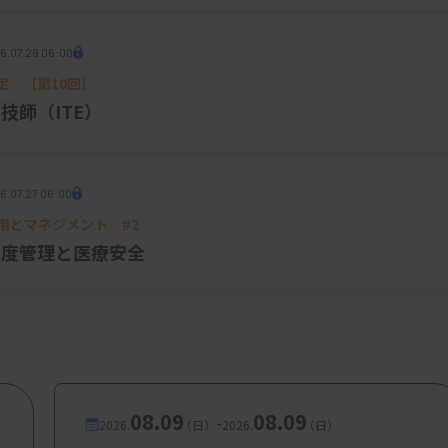
6.07.29 06:00
し地域ニーズに合致した入院診療に特化させ
定 ［第10回］
療へと移る「機能分化」が進んでいます。
技師（ITE）
用するための動きで、地域医療構想や医療計
持たない病院も少しずつ現れていますが、
6.07.27 06:00
込む可能性も考えられます。加えて、医療
応用とマネジメント #2
進展することで、検査結果の共有がクラウ
精度管理と医療安全
制約が薄れていきます。こうした環境下で
や臨床連携を担う機能に集約されていく未来
も採算が取れず、医療機関の近くに委託先が
検査センターにとっては商売であり、遠方
08.09
08.09
-
2026.
（日）
2026.
（日）