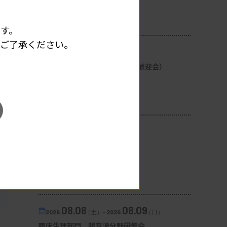
開催場所 : 宮城県
微生物
す。
めご了承ください。
08.08
2026.
（土）
新入会員研修会・施設交流会（歓迎会）
主催 :
兵庫県臨床検査技師会
開催場所 : 兵庫県
管理運営
08.08
2026.
（土）
第2回臨床血液部門研修会
主催 :
広島県臨床検査技師会
開催場所 : 広島県
血液
08.08
08.09
2026.
（土）
-
2026.
（日）
臨床生理部門 超音波分野研修会