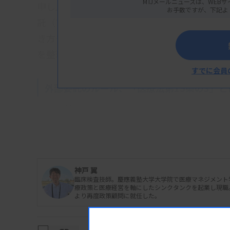
MTJメールニュースは、WEBサ
申し上げます。さて、医療現場では人手不足や
お手数ですが、下記よ
託（アウトソーシング）が進められています
き方や役割に影響を及ぼしています。今回は、
を整理し、病院と検査センターの役割を中心に
すでに会員
外部委託のルール、「医療法第15条の3」と
医療法第15条の3は、病院や診療所が業務を
す。特に検体検査、滅菌・消毒、給食、院内
診療や患者の安全に関わる業務については、委
神戸 翼
検体検査を委託する際には、「登録衛生検査
臨床検査技師。慶應義塾大学大学院で医療マネジメント
した施設に限られています。具体的には、医療
療政策と医療経営を軸にしたシンクタンクを起業し現職。2
より再度政策顧問に就任した。
いることを示す「医療関連サービスマーク」が
また、受託者は、精度管理責任者の常勤配置