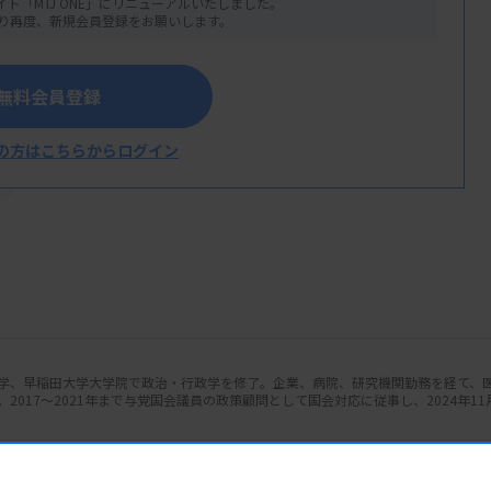
イト「MTJ ONE」にリニューアルいたしました。
業務の効率化を背景に、さまざまな外部委
り再度、新規会員登録をお願いします。
。臨床検査も例外ではなく、外注化の波は働
医療法第15条の3を軸に制度と現場の関係
無料会員登録
考えてみます。
の方はこちらからログイン
は
外部に委託する際のルールを定めた条文で
清掃、医療ガス設備の点検、患者搬送など、
託先に厳格な基準が設けられています。
所」など、厚生労働省令で定める基準に合致
学、早稲田大学大学院で政治・行政学を修了。企業、病院、研究機関勤務を経て、
関連サービス振興会の認定基準を満たして
017～2021年まで与党国会議員の政策顧問として国会対応に従事し、2024年11
交付されている業者などが想定されます。
、外部精度管理調査への参加、記録の保存な