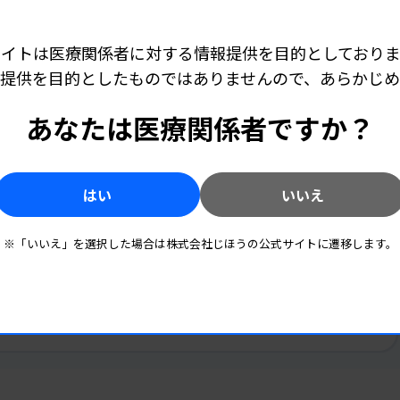
頼性が担保されるよう制度化されています。
サイトは医療関係者に対する情報提供を目的としておりま
質がそのまま委託元の医療機関の信頼性につ
提供を目的としたものではありませんので、あらかじ
における臨床検査技師の関わり方、院内
キャリア・学び
2026.07.08 05:55
あなたは医療関係者ですか？
わかりやすい！ 医療政策から読み解く技師の未来
ice）、ブランチ契約における運用と職員・患者コミュ
み解く
［第31回］
利益相反ガイドライン編
関自身の「委託の責任」が強く問われてい
キャリア・学び
2026.06.10 06:00
わかりやすい！ 医療政策から読み解く技師の未来
はい
いいえ
制度・
［第30回］
地方公営企業法編
査室運
枠内で
※「いいえ」を選択した場合は株式会社じほうの公式サイトに遷移します。
した制
くるの
という視点から戦略を立てることがありま
けですが、通常は人員数をその都度変える
ってきます。これは一般的に固定費と分類
も変動させることができれば（変動費化）、
た意味でも、アウトソーシングは経営者の思