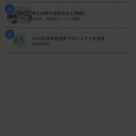
4
導入経費や高齢化など課題に
全医共、検査DXテーマに議論
5
2026年度学術推進プロジェクトを決定
検査医学会