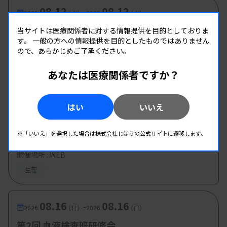
08.12
08.12
-
2026.
（水）
2026.
（水）
臨床一般検査部門研修会
当サイトは医療関係者に対する情報提供を目的としておりま
す。
一般の方への情報提供を目的としたものではありません
主催 :
沖縄県臨床検査技師会
ので、あらかじめご了承ください。
開催場所 : WEB
あなたは医療関係者ですか？
一般
はい
いいえ
08.13
08.13
-
2026.
（木）
2026.
（木）
第3回心エコー症例検討会
※「いいえ」を選択した場合は株式会社じほうの公式サイトに遷移します。
主催 :
徳島県臨床検査技師会
開催場所 : WEB
生理
08.16
08.16
-
2026.
（日）
2026.
（日）
第2回 血液検査班研修会