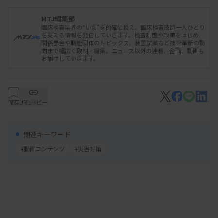
MTJ編集部
臨床検査業界の“いま”を的確に捉え、臨床検査技師一人ひとり
を支える情報を発信していきます。検査制度や政策をはじめ、
関係学会や職能団体のトピックス、装置試薬など技術革新の動
向まで幅広く取材・編集。ニュース以外の連載、企画、動画も
今回のゲスト
お届けしていきます。
太田 麻衣子（おおた まいこ）｜亀田総合病院臨床
検査室 診療支援チーム／総務課 災害対策調整室
保存
URLコピー
群馬大学医学部保健学科卒業後、臨床検査技師とし
て主に病理検査に従事。亀田総合病院では、診療支
関連キーワード
援および災害対策調整を兼務するとともに、日本
#動画コンテンツ
#災害対策
DMATコーディネーターとして国内外の災害医療支
援に多数参加している。
ナビゲーター