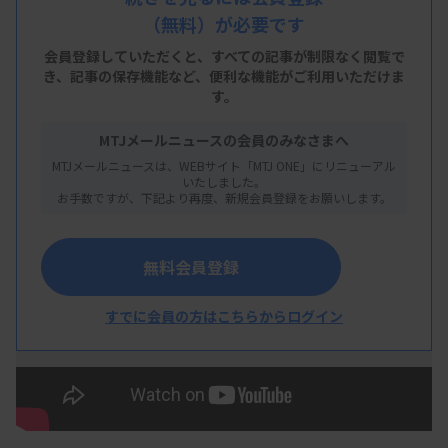
を、臨床、教育、地域医療、キャリアなど多様なテ
（無料）が必要です
ーマから深く掘り下げていきます。
会員登録していただくと、すべての記事が制限なく閲覧で
き、
記事の保存機能など、便利な機能がご利用いただけま
第5回のテーマは「
救急医療・災害医療のリアル
す。
——検査とロジの二刀流
」。ゲストは、
亀田総合病
MTJメールニュースの会員のみなさまへ
院臨床検査室 診療支援チーム／総務課 災害対策調
MTJメールニュースは、WEBサイト「MTJ ONE」にリニューアル
整室の太田
麻衣子さん
です。正解が一つではないこ
いたしました。
お手数ですが、下記より再度、新規会員登録をお願いします。
の時代。誰かの“ストーリー”を通じて、次世代の臨
床検査技師たちへ知見と未来へのヒントをお届けし
無料会員登録
ます。（MTJ編集部）
すでに会員の方はこちらからログイン
救急医療・災害医療のリアル ——検査とロジ
の二刀流