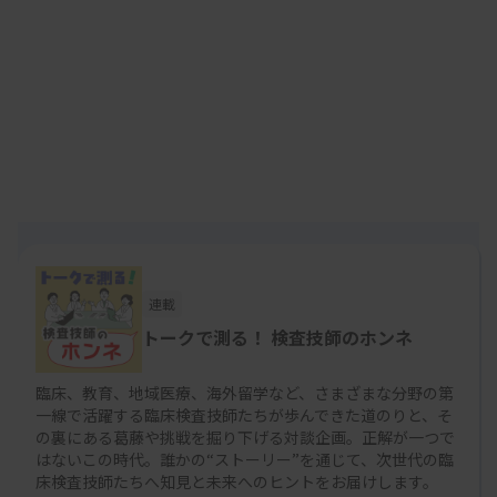
神戸 翼
慶應大学院で医療マネジメント学、早稲田大学院で
政治・行政学を修め、企業、病院、研究機関勤務を
経て現職。医療政策と医療経営を軸に活動中。永生
総合研究所 所長。
アシスタント
連載
川口 延枝
トークで測る！ 検査技師のホンネ
検査センターおよび民間病院にて検査技師として約
臨床、教育、地域医療、海外留学など、さまざまな分野の第
10年のキャリアを積んだ後、治験業界に活躍の場を
一線で活躍する臨床検査技師たちが歩んできた道のりと、そ
移す。その間、海外経験を経て、電子書籍『苦しか
の裏にある葛藤や挑戦を掘り下げる対談企画。正解が一つで
はないこの時代。誰かの“ストーリー”を通じて、次世代の臨
った時の話しをしますね』を出版。現在も治験業務
床検査技師たちへ知見と未来へのヒントをお届けします。