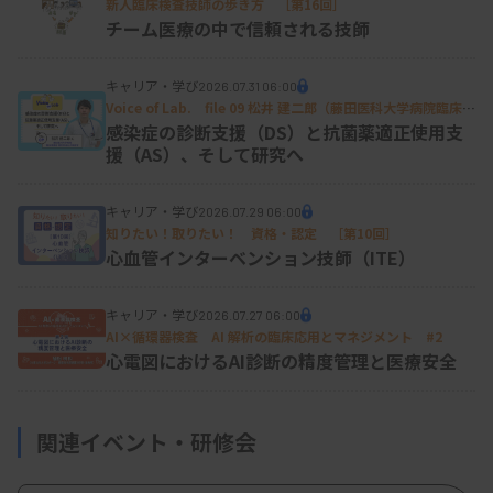
新人臨床検査技師の歩き方 ［第16回］
チーム医療の中で信頼される技師
キャリア・学び
2026.07.31 06:00
Voice of Lab. file 09 松井 建二郎（藤田医科大学病院臨床検
査部微生物遺伝子検査室
）
感染症の診断支援（DS）と抗菌薬適正使用支
援（AS）、そして研究へ
キャリア・学び
2026.07.29 06:00
知りたい！取りたい！ 資格・認定 ［第10回］
心血管インターベンション技師（ITE）
キャリア・学び
2026.07.27 06:00
AI×循環器検査 AI 解析の臨床応用とマネジメント #2
心電図におけるAI診断の精度管理と医療安全
関連イベント・研修会