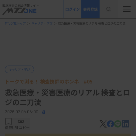
臨床検査の総合情報サイト
ログイン
会員登録
MTJONEトップ
＞
キャリア・学び
＞
救急医療・災害医療のリアル ――検査とロジの二刀流
キャリア・学び
トークで測る！ 検査技師のホンネ
#05
救急医療・災害医療のリアル ――検査とロ
ジの二刀流
2026.02.04 06:00
保存
URLコピー