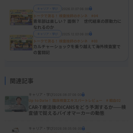
と並行して、非常勤として一般病院にて超音波検査
キャリア・学び
2026.01.07 06:00
を担当。趣味は海外旅行、好きな食べ物はハンバー
トークで測る！ 検査技師のホンネ
#04
グ。医療系CRO企業所属、画像専門開発モニター。
青年部は楽しい？ 面倒？ 世代結束の原動力に
なれるのか
キャリア・学び
2025.12.03 06:00
トークで測る！ 検査技師のホンネ
#03
カルチャーショックを乗り越えて――海外検査室で
の奮闘記
一般社団法人
臨床検査×わくわくプロジェクト
関連記事
臨床検査業界を“わくわく”する場にすることを目的に、有志が集
まって立ち上げた活動です。まずは自分たちがわくわくすること
キャリア・学び
2026.08.07 06:00
を探し、そして周囲を巻き込み一緒にわくわくし、最後には業界
Up to Date！ 臨床検査エキスパートレビュー # 輸血02
CAR-T療法後のICANSをどう予測するか——検
を巻き込みわくわくした場を広げていく、そんな流れをつくって
査値で捉えるバイオマーカーの動態
いこうと活動をしています。詳しい活動の内容は
こちら
をご覧く
ださい。
キャリア・学び
2026.08.05 06:00