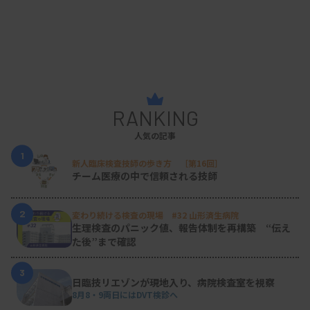
RANKING
人気の記事
1
新人臨床検査技師の歩き方 ［第16回］
チーム医療の中で信頼される技師
2
変わり続ける検査の現場 #32 山形済生病院
生理検査のパニック値、報告体制を再構築 “伝え
た後”まで確認
3
日臨技リエゾンが現地入り、病院検査室を視察
8月8・9両日にはDVT検診へ