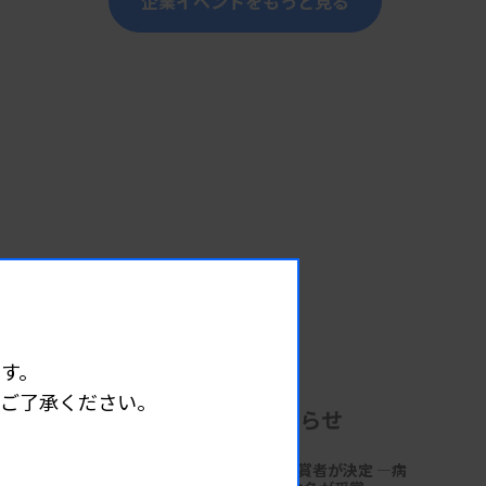
企業イベントをもっと見る
す。
めご了承ください。
企業からのお知らせ
第18回「サクラ病理技術賞」受賞者が決定 ―病