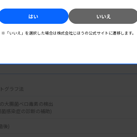
ンが認められた場合(1本のライン)を陰性と判定します。
はい
いいえ
※「いいえ」を選択した場合は株式会社じほうの公式サイトに遷移します。
関連資料
関連リンク
トグラフ法
の大腸菌ベロ毒素の検出
腸菌感染症の診断の補助)
造後)