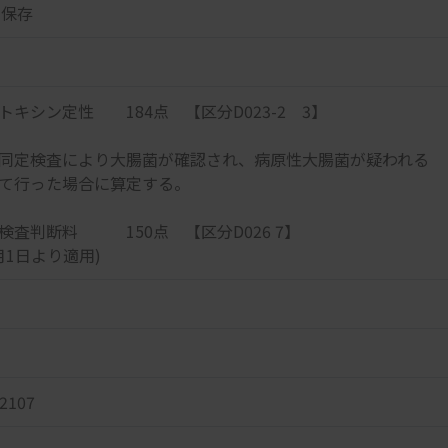
で保存
トキシン定性 184点 【区分D023-2 3】
同定検査により大腸菌が確認され、病原性大腸菌が疑われる
て行った場合に算定する。
検査判断料 150点 【区分D026 7】
月1日より適用)
2107