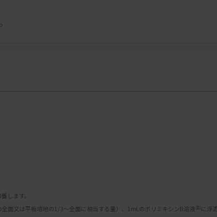
。
培養します。
注)
の全面又は平板培地の1/3〜全面に相当する量）、1mLのポリミキシンB溶液
に浮