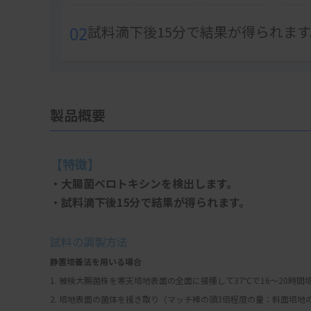
02
試料滴下後15分で結果が得られます
製品概要
【特徴】
・大腸菌ベロトキシンを検出します。
・試料滴下後15分で結果が得られます。
試料の調製方法
静置培養法を用いる場合
1. 被検大腸菌株を寒天培地表面の全面に接種して37℃で16〜20時間
2. 培地表面の菌体を掻き取り（マッチ棒の頭3倍程度の量：斜面培地