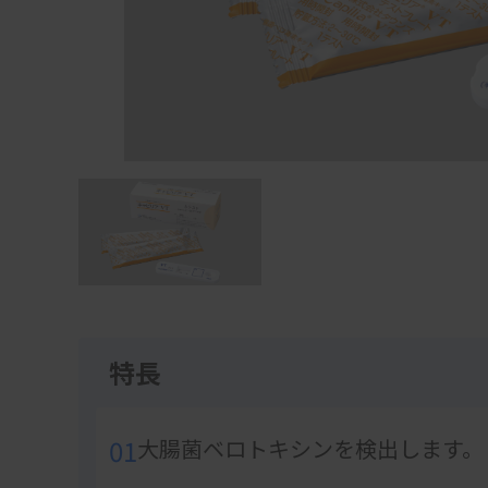
Item
1
of
1
特長
01
大腸菌ベロトキシンを検出します。