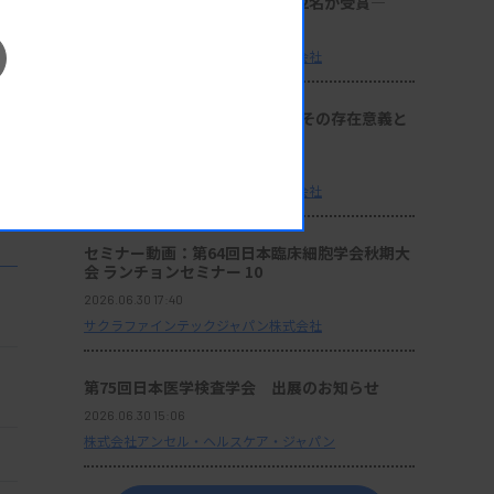
理技術の発展と伝承に貢献する2名が受賞―
2026.06.30 17:41
サクラファインテックジャパン株式会社
座談会：『サクラ病理技術賞』その存在意義と
これからの使命
2026.06.30 17:40
サクラファインテックジャパン株式会社
セミナー動画：第64回日本臨床細胞学会秋期大
会 ランチョンセミナー 10
2026.06.30 17:40
サクラファインテックジャパン株式会社
第75回日本医学検査学会 出展のお知らせ
2026.06.30 15:06
株式会社アンセル・ヘルスケア・ジャパン