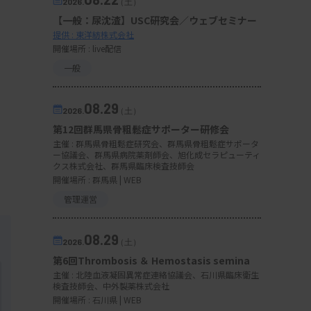
2026.
（土）
【一般：尿沈渣】USC研究会／ウェブセミナー
提供 : 東洋紡株式会社
開催場所 : live配信
一般
08.29
2026.
（土）
第12回群馬県骨粗鬆症サポーター研修会
主催 :
群馬県骨粗鬆症研究会、群馬県骨粗鬆症サポータ
ー協議会、群馬県病院薬剤師会、旭化成セラピューティ
クス株式会社、群馬県臨床検査技師会
開催場所 : 群馬県 | WEB
管理運営
08.29
2026.
（土）
第6回Thrombosis ＆ Hemostasis semina
主催 :
北陸血液凝固異常症連絡協議会、石川県臨床衛生
検査技師会、中外製薬株式会社
開催場所 : 石川県 | WEB