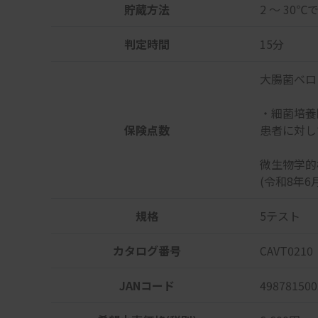
貯蔵方法
2 ～ 30℃
判定時間
15分
大腸菌ベロ
・細菌培養
保険点数
患者に対し
微生物学的
(令和8年6
規格
5テスト
カタログ番号
CAVT0210
JANコード
498781500