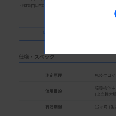
・判定部[T]に赤紫色のラインは認められず、[C]にのみ赤紫色のライ
仕様・スペック
仕様・スペック
測定原理
免疫クロマ
培養検体中
使用目的
(出血性大
有効期間
12ヶ月 (製