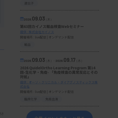
遺伝子
09.03
2026.
（木）
第63回カイノス輸血検査Webセミナー
提供 : 株式会社カイノス
開催場所 : live配信 | オンデマンド配信
輸血
09.03
09.17
2026.
（木）
-
2026.
（木）
2026 QuidelOrtho Learning Program 第14
回-生化学・免疫- 「免疫検査の異常反応とその
対処」
提供 : オーソ・クリニカル・ダイアグノスティックス株
式会社
開催場所 : live配信 | オンデマンド配信
臨床化学
免疫血清
遊さ