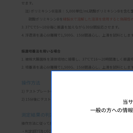
せます。
　注) ポリミキシンB溶液： 5,000単位/mL硫酸ポリミキシンBを含む
　　硫酸ポリミキシンBを
精製水で溶解した溶液を使用すると偽陽性
3. 37℃で5〜10分毎に振盪を加えながら30分間反応させます。
4. 浮遊液を遠心分離機で1,500G、15分間遠心し、上清を試料としま
振盪培養法を用いる場合
1. 被検大腸菌株を液体培地に接種し、37℃で16〜20時間激しく振盪培
2. 培養液を遠心分離機で1,500G、15分間遠心し、上清を試料としま
操作方法
1) テストプレートの試料滴下部に、試料90μLを滴下します。
2) 15分後にテストプレートの判定部を観察し、測定結果の判定法に
当
一般の方への情報
測定結果の判定法
操作方法に従って反応させ、判定部に現れる赤紫色のラインにより判
・判定部[T]及び[C]の両方に赤紫色のラインが認められた場合(2本の