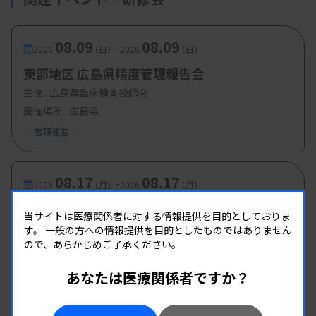
08.09
08.09
-
2026.
（日）
2026.
（日）
東部地区 広島県精度管理報告会
主催 :
広島県臨床検査技師会
開催場所 : 広島県
管理運営
08.17
08.17
-
2026.
（月）
2026.
（月）
多職種公開講座 手話講習会2026
当サイトは医療関係者に対する情報提供を目的としておりま
主催 :
大阪府臨床検査技師会
す。
一般の方への情報提供を目的としたものではありません
ので、あらかじめご了承ください。
開催場所 : 大阪府
管理運営
あなたは医療関係者ですか？