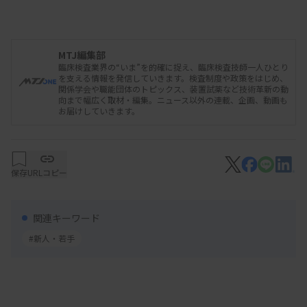
加したくない」が39％だった。参加したい企画内容
は、「学習」が最も多く87％を占め、次いで「交流
会」（54％）、「ノンテクニカルスキル」
MTJ編集部
臨床検査業界の“いま”を的確に捉え、臨床検査技師一人ひとり
（39％）が挙がった。「その他」では実技指導や手
を支える情報を発信していきます。検査制度や政策をはじめ、
関係学会や職能団体のトピックス、装置試薬など技術革新の動
技、セカンドキャリア、働き方などの企画を求める
向まで幅広く取材・編集。ニュース以外の連載、企画、動画も
お届けしていきます。
声もあった。
参加費用はどこまで許容できるかで最も多いのは
「3000円以内」で38％。次いで「1000円以内」
保存
URLコピー
（31％）、「500円以内」（15％）、「5000円以
内」（14％）など。求める特典では「生涯教育点
関連キーワード
数」が68％、「ノベルティ」が27％、「特にな
#新人・若手
し」が4％の順だった。