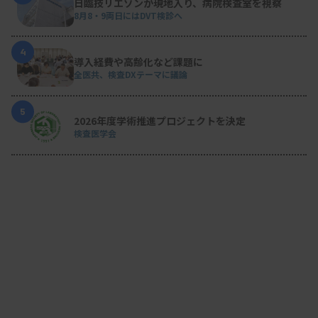
日臨技リエゾンが現地入り、病院検査室を視察
8月8・9両日にはDVT検診へ
4
導入経費や高齢化など課題に
全医共、検査DXテーマに議論
5
2026年度学術推進プロジェクトを決定
検査医学会