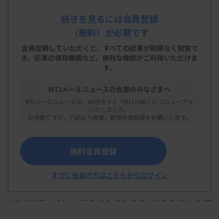
手検査技師や青年部役員を対象としたアンケート結
果が報告された。青年部など若手検査技師の集まり
続きを見るには会員登録
（無料）が必要です
を「知らない」と答えた人が6割強を占め、参加特
典として「生涯教育点数」を求める声が7割弱あっ
会員登録していただくと、すべての記事が制限なく閲覧で
き、
記事の保存機能など、便利な機能がご利用いただけま
た。
す。
アンケートは山梨県臨床検査技師会の若手組織が、
MTJメールニュースの会員のみなさまへ
若手検査技師の集まりや交流を活性化するための課
MTJメールニュースは、WEBサイト「MTJ ONE」にリニューアル
いたしました。
題を探り、今後の運営や活動の参考とする目的で実
お手数ですが、下記より再度、新規会員登録をお願いします。
施した。関甲信・首都圏支部の1都8県の技師会加盟
の若手検査技師629人、青年部役員14人を対象にし
無料会員登録
た。
すでに会員の方はこちらからログイン
若手検査技師の集まりに対する認知度は、「知らな
い」が62％で、「知っている」が37％だった。参加
意向を尋ねたところ、「参加したい」が61％、「参