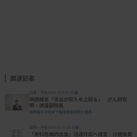
知識向上企画が好評
青年部役員への調査からは、知識向上や育成に関す
る企画が好評で参加者が比較的多いことも分かっ
た。具体的には「若手検査技師が直面する当直時の
ハプニング、ヒヤリ・ハット」「本当にあった怖い
事例集」「DMAT（災害派遣医療チーム）や救護班
に関する勉強会」などだった。
関連記事
団体・学会
2025.10.31 05:00
病院経営「支出が収入を上回る」 がん研有
明・渡邊副院長
医師働き方改革で臨床検査技師を増員
団体・学会
2025.10.27 06:30
「産科危機的出血」迅速対応へ提言 分娩後異