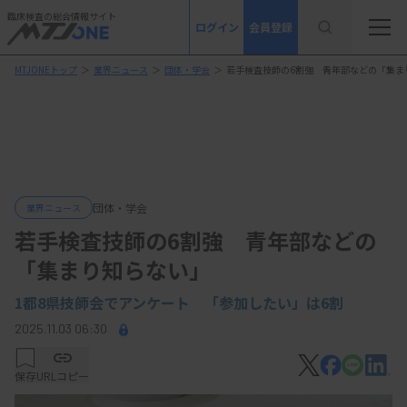
臨床検査の総合情報サイト
ログイン
会員登録
MTJONEトップ
＞
業界ニュース
＞
団体・学会
＞
若手検査技師の6割強 青年部などの「集ま
団体・学会
業界ニュース
若手検査技師の6割強 青年部などの
「集まり知らない」
1都8県技師会でアンケート 「参加したい」は6割
2025.11.03 06:30
保存
URLコピー