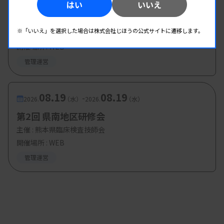
08.19
08.19
-
はい
いいえ
2026.
（水）
2026.
（水）
第1回臨床検査総合部門研修会
※「いいえ」を選択した場合は株式会社じほうの公式サイトに遷移します。
主催 :
大分県臨床検査技師会
開催場所 : WEB
管理運営
08.19
08.19
-
2026.
（水）
2026.
（水）
第2回 県南地区研修会
主催 :
熊本県臨床検査技師会
開催場所 : WEB
管理運営