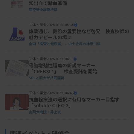
常出血で輸血準備
医療安全調査機構
団体・学会
2025.10.29 05:45
体験通じ、健診の重要性など啓発 検査技師の
魅力アピールの場に
全国「検査と健康展」、中央会場の神奈川県
団体・学会
2025.10.29 06:15
骨髄増殖性腫瘍の新規マーカー
「CREB3L1」 検査受託を開始
SRLと順大が共同開発
団体・学会
2025.10.29 04:45
抗血栓療法の選択に有用なマーカー目指す
「soluble CLEC-2」
山梨大病院・井上氏
関連イベント・研修会