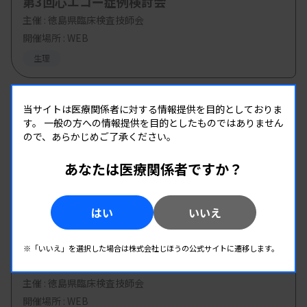
第3回心エコー症例検討会
主催 :
徳島県臨床検査技師会
開催場所 : WEB
生理
08.18
08.18
-
当サイトは医療関係者に対する情報提供を目的としておりま
2026.
（火）
2026.
（火）
す。
一般の方への情報提供を目的としたものではありません
第1回 生物化学分析研究班研修会
ので、あらかじめご了承ください。
主催 :
千葉県臨床検査技師会
あなたは医療関係者ですか？
開催場所 : WEB
臨床化学
はい
いいえ
08.19
08.19
-
2026.
（水）
2026.
（水）
※「いいえ」を選択した場合は株式会社じほうの公式サイトに遷移します。
第3回心電図判読セミナー
主催 :
徳島県臨床検査技師会
開催場所 : WEB