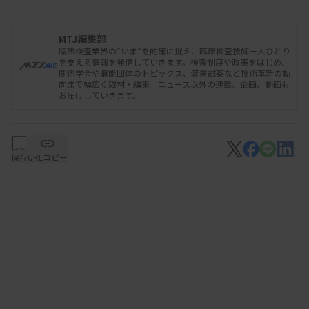
る。
MTJ編集部
加藤氏は講演で、「臨床検査技師の協力を得て血糖
臨床検査業界の“いま”を的確に捉え、臨床検査技師一人ひとり
を支える情報を発信していきます。検査制度や政策をはじめ、
値が測定項目にない場合は医師にフィードバックを
関係学会や職能団体のトピックス、装置試薬など技術革新の動
向まで幅広く取材・編集。ニュース以外の連載、企画、動画も
して、必ず測定する改善活動を行い、6週間の間に
お届けしていきます。
大きな改善が認められた」と述べた。このほか、▽
病院長直属の糖尿病チームの発足▽患者との共同意
思決定（シェアード・ディシジョン・メーキング）
保存
URLコピー
の推進―などを講じたとした。