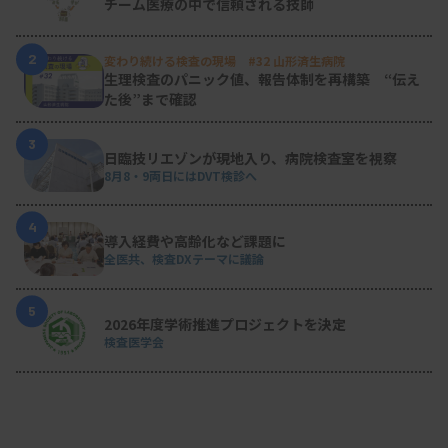
チーム医療の中で信頼される技師
2
変わり続ける検査の現場 #32 山形済生病院
生理検査のパニック値、報告体制を再構築 “伝え
た後”まで確認
3
日臨技リエゾンが現地入り、病院検査室を視察
8月8・9両日にはDVT検診へ
4
導入経費や高齢化など課題に
全医共、検査DXテーマに議論
5
2026年度学術推進プロジェクトを決定
検査医学会