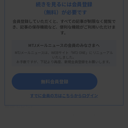
つとして、がん患者に対する血糖測定の推進活動を
続きを見るには会員登録
（無料）が必要です
紹介した。化学療法を予定する全患者の測定項目に
血糖値が含まれていない場合、検査部から主治医に
会員登録していただくと、すべての記事が制限なく閲覧で
き、
記事の保存機能など、便利な機能がご利用いただけま
メールで連絡する。導入前は約6割だった血糖測定
す。
率は、開始6週目で99.6％に上昇した。
MTJメールニュースの会員のみなさまへ
同センターでは2021年6月、ステロイド増量後にが
MTJメールニュースは、WEBサイト「MTJ ONE」にリニューアル
いたしました。
ん患者が糖尿病性ケトアシドーシスによる多臓器不
お手数ですが、下記より再度、新規会員登録をお願いします。
全で死亡する医療事故が発生した（2024年12月公
表）。外部委員を含めた院内医療事故調査委員会が
無料会員登録
再発防止策をまとめ、対策の一つとして、ステロイ
ド使用・がん薬物療法中患者の定期的な血糖測定を
すでに会員の方はこちらからログイン
義務化した。
調査報告書によると、がん治療中は治療薬や経管栄
養などにより既存糖尿病の悪化や新規発症が見られ