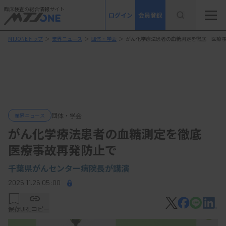
臨床検査の総合情報サイト
ログイン
会員登録
MTJONEトップ
＞
業界ニュース
＞
団体・学会
＞
がん化学療法患者の血糖測定を徹底 医療
団体・学会
業界ニュース
がん化学療法患者の血糖測定を徹底
医療事故再発防止で
千葉県がんセンター病院長が講演
2025.11.26 05:00
保存
URLコピー