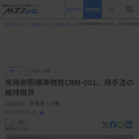
臨床検査の総合情報サイト
ログイン
会員登録
MTJONEトップ
＞
業界ニュース
＞
団体・学会
＞
常用参照標準物質CRM-001、用手法の維持
団体・学会
業界ニュース
常用参照標準物質CRM-001、用手法の
維持限界
JCCLSら 対策急ぐ必要
2025.11.28 06:15
保存
URLコピー