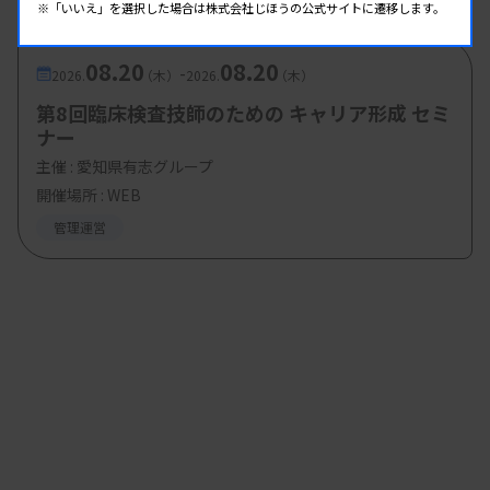
※「いいえ」を選択した場合は株式会社じほうの公式サイトに遷移します。
08.20
08.20
-
2026.
（木）
2026.
（木）
第8回臨床検査技師のための キャリア形成 セミ
ナー
主催 :
愛知県有志グループ
開催場所 : WEB
管理運営