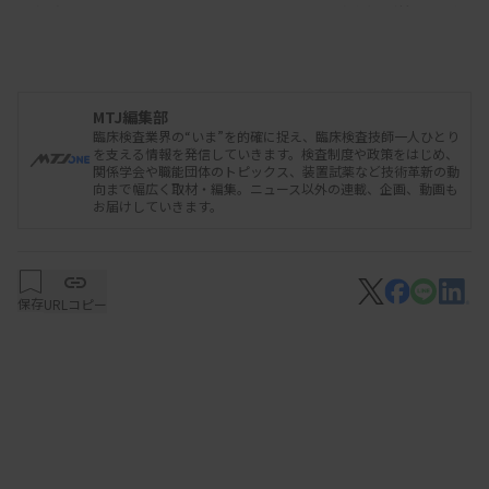
1本当たり3万円弱で販売している。欧州の単項目標
準物質に比べ、多項目で安価であることが特徴だ。
現在販売されている第9ロットの製品は2028年2月
に有効期限を迎えるため、供給を途切れさせないた
MTJ編集部
臨床検査業界の“いま”を的確に捉え、臨床検査技師一人ひとり
めには来年度にも次期ロットの作製を開始する必要
を支える情報を発信していきます。検査制度や政策をはじめ、
関係学会や職能団体のトピックス、装置試薬など技術革新の動
がある。
向まで幅広く取材・編集。ニュース以外の連載、企画、動画も
お届けしていきます。
保存
URLコピー