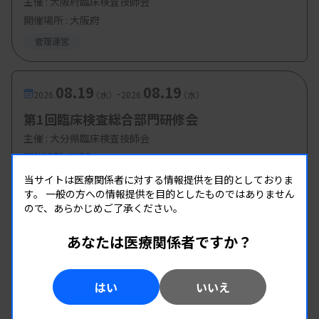
主催 :
大阪府臨床検査技師会
開催場所 : 大阪府
管理運営
08.19
08.19
-
2026.
（水）
2026.
（水）
第1回臨床検査総合部門研修会
主催 :
大分県臨床検査技師会
開催場所 : WEB
管理運営
当サイトは医療関係者に対する情報提供を目的としておりま
す。
一般の方への情報提供を目的としたものではありません
ので、あらかじめご了承ください。
08.19
08.19
-
2026.
（水）
2026.
（水）
あなたは医療関係者ですか？
第2回 県南地区研修会
主催 :
熊本県臨床検査技師会
はい
いいえ
開催場所 : WEB
管理運営