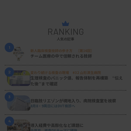
RANKING
人気の記事
1
新人臨床検査技師の歩き方 ［第16回］
チーム医療の中で信頼される技師
2
変わり続ける検査の現場 #32 山形済生病院
生理検査のパニック値、報告体制を再構築 “伝え
た後”まで確認
3
日臨技リエゾンが現地入り、病院検査室を視察
8月8・9両日にはDVT検診へ
4
導入経費や高齢化など課題に
全医共、検査DXテーマに議論