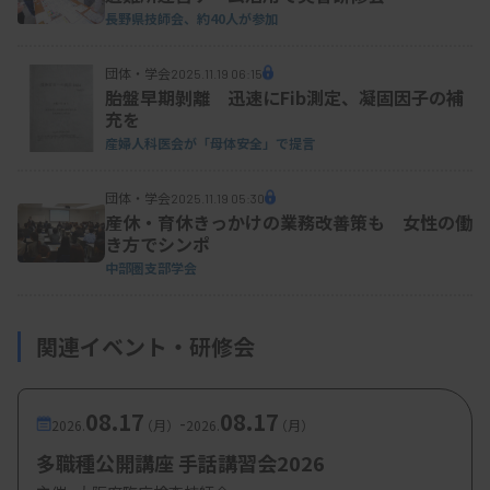
長野県技師会、約40人が参加
団体・学会
2025.11.19 06:15
胎盤早期剝離 迅速にFib測定、凝固因子の補
充を
産婦人科医会が「母体安全」で提言
団体・学会
2025.11.19 05:30
産休・育休きっかけの業務改善策も 女性の働
き方でシンポ
中部圏支部学会
関連イベント・研修会
08.17
08.17
-
2026.
（月）
2026.
（月）
多職種公開講座 手話講習会2026