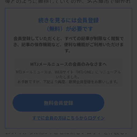
後どのように維持していくのか。名古屋市で開かれ
た日本臨床化学会年次学術集会で11月7日、データ
標準化の要となる標準物質を巡ってシンポジウムが
続きを見るには会員登録
（無料）が必要です
あった。
会員登録していただくと、すべての記事が制限なく閲覧で
CRM-001では、酵素活性を一定条件下で測定して認
き、
記事の保存機能など、便利な機能がご利用いただけま
す。
証値を決めるが、その際には用手法による測定が必
要となる。登壇した日本臨床検査標準協議会
MTJメールニュースの会員のみなさまへ
（JCCLS）などの関係団体の代表は、用手法に用い
MTJメールニュースは、WEBサイト「MTJ ONE」にリニューアル
いたしました。
る測定機器・用具、操作手技を民間だけで維持して
お手数ですが、下記より再度、新規会員登録をお願いします。
いくことの難しさを一致して指摘し、早急な対策の
必要性を確認した。
無料会員登録
CRM-001は1本で酵素7項目を網羅する標準物質。
すでに会員の方はこちらからログイン
JCCLSが試薬メーカーや医療機関の協力を得て、
1997年からほぼ5年ごとに新しいロットを作製し、