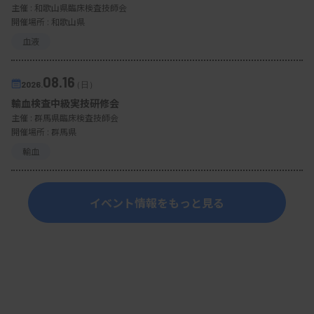
主催 :
和歌山県臨床検査技師会
開催場所 : 和歌山県
血液
08.16
2026.
（日）
輸血検査中級実技研修会
主催 :
群馬県臨床検査技師会
開催場所 : 群馬県
輸血
イベント情報をもっと見る