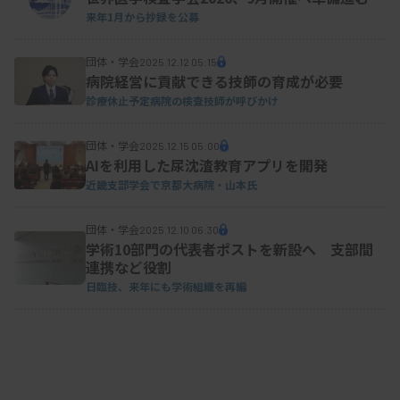
来年1月から抄録を公募
団体・学会
2025.12.12 05:15
病院経営に貢献できる技師の育成が必要
診療休止予定病院の検査技師が呼びかけ
団体・学会
2025.12.15 05:00
AIを利用した尿沈渣教育アプリを開発
近畿支部学会で京都大病院・山本氏
団体・学会
2025.12.10 06:30
学術10部門の代表者ポストを新設へ 支部間
連携など役割
日臨技、来年にも学術組織を再編