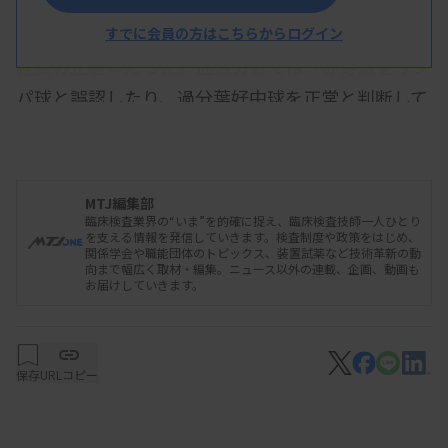
100％だったが、2023年度はいずれも50％程度と差
があった。血液、一般では50％以下、生理も60％
すでに会員の方はこちらからログイン
程度の正答率だった。血液分野では「赤芽球をリン
パ球と誤認したり、過分葉好中球を正常と判断して
しまうなど、人が見れば明らかな所見を捉えること
ができなかった」という。一般では、赤血球形態の
全ての問題で正答率はいずれも0％となった。
MTJ編集部
臨床検査業界の“いま”を的確に捉え、臨床検査技師一人ひとり
結果について松村氏は、生成AIはテキスト中心に学
を支える情報を発信していきます。検査制度や政策をはじめ、
関係学会や職能団体のトピックス、装置試薬など技術革新の動
習されており、顕微鏡画像や心電図のような視覚的
向まで幅広く取材・編集。ニュース以外の連載、企画、動画も
お届けしていきます。
情報を直接認識することが難しいことが背景にある
と指摘。現状では活用することは不適とした。
一方で生成AIは補助業務、特に文書作成などに活用
保存
URLコピー
し、臨床検査技師は検査業務に集中することで業務
を効率化できると報告した。