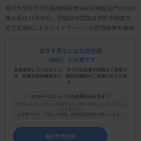
香川大学医学部附属病院医療技術部検査部門の松村
雄太氏は11月30日、日臨技中四国支部医学検査学
会で生成AIによるフォトサーベイの評価結果を報告
した。生成AI間で正答率に大きな差はなかったが、
血液、一般分野で50％以下となるなど、全体的に正
続きを見るには会員登録
答率は高くなかった。
（無料）が必要です
対象は、日本臨床衛生検査技師会臨床検査精度管理
会員登録していただくと、すべての記事が制限なく閲覧で
き、
記事の保存機能など、便利な機能がご利用いただけま
調査（2023年度、2024年度）のフォトサーベイ4分
す。
野（微生物、血液、一般、生理）。使用した生成AI
MTJメールニュースの会員のみなさまへ
は、ChatGPT4o（以下ChatGPT）とMicrosoft 365
MTJメールニュースは、WEBサイト「MTJ ONE」にリニューアル
Copilot（以下Copilot）で、問題文と選択肢を入力
いたしました。
お手数ですが、下記より再度、新規会員登録をお願いします。
し、画像を貼り付け、AIに回答させた。
結果によると、微生物では2024年度のCopilotは
無料会員登録