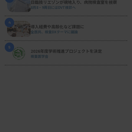
日臨技リエゾンが現地入り、病院検査室を視察
8月8・9両日にはDVT検診へ
4
導入経費や高齢化など課題に
全医共、検査DXテーマに議論
5
2026年度学術推進プロジェクトを決定
検査医学会