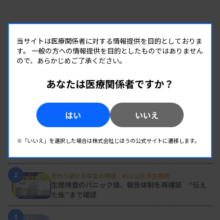
当サイトは医療関係者に対する情報提供を目的としておりま
す。
一般の方への情報提供を目的としたものではありません
ので、あらかじめご了承ください。
あなたは医療関係者ですか？
RANKING
はい
いいえ
人気の記事
1
新人臨床検査技師の歩き方 ［第16回］
※「いいえ」を選択した場合は株式会社じほうの公式サイトに遷移します。
チーム医療の中で信頼される技師
2
変わり続ける検査の現場 #32 山形済生病院
生理検査のパニック値、報告体制を再構築 “伝え
た後”まで確認
3