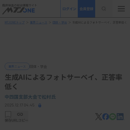
臨床検査の総合情報サイト
ログイン
会員登録
MTJONEトップ
＞
業界ニュース
＞
団体・学会
＞
生成AIによるフォトサーベイ、正答率低く
団体・学会
業界ニュース
生成AIによるフォトサーベイ、正答率
低く
中四国支部大会で松村氏
2025.12.17 04:45
保存
URLコピー