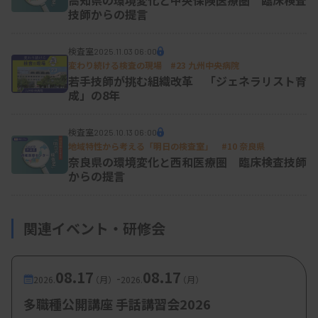
高知県の環境変化と中央保険医療圏 臨床検査
や課題の進捗を確認していくことも大事だとした。
技師からの提言
堀田氏が指摘したのは、「インクルーシブリーダ
検査室
ー」の重要性。インクルーシブリーダーとは、「多
2025.11.03 06:00
変わり続ける検査の現場 #23 九州中央病院
様な価値観を大切にしながら、組織の方針や目標を
若手技師が挑む組織改革 「ジェネラリスト育
成」の8年
明確に伝え、スタッフを巻き込んでいく存在」を指
す。主任や部署責任者、ISO委員長がこうした役割
検査室
2025.10.13 06:00
を果たすことに期待を示し、彼らが心理的安全性を
地域特性から考える「明日の検査室」 #10 奈良県
奈良県の環境変化と西和医療圏 臨床検査技師
確保し、公平な意思決定を行うことでチームの結束
からの提言
が高まり、目標達成に向けた推進力となると述べ
た。
関連イベント・研修会
インクルーシブリーダーが組織にいることの効果と
して、革新的なアイデアの創出や、組織への帰属意
08.17
08.17
-
2026.
（月）
2026.
（月）
識の高まりによる離職率の低下などを語った。
多職種公開講座 手話講習会2026