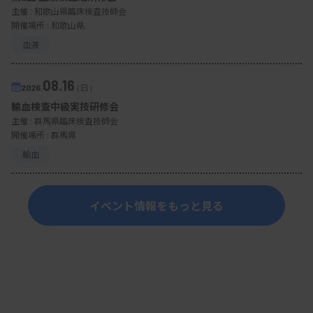
主催 :
和歌山県臨床検査技師会
開催場所 : 和歌山県
血液
08.16
2026.
（日）
輸血検査中級実技研修会
主催 :
群馬県臨床検査技師会
開催場所 : 群馬県
講演する堀田氏
輸血
研修の中止・中断と「適性」の見極め
イベント情報をもっと見る
Q：1人で業務をさせられないなどと判断して研修
を中止したり転属させたりしたことはあるか？