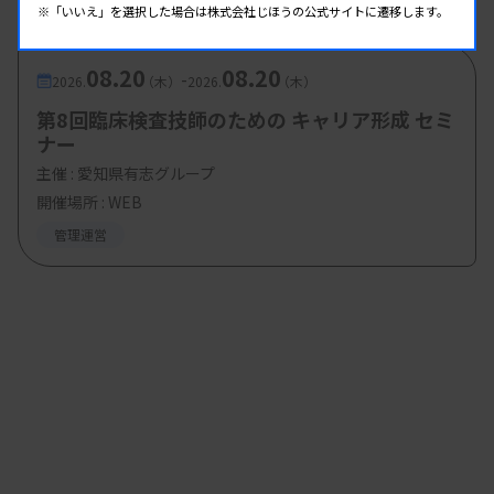
方」
※「いいえ」を選択した場合は株式会社じほうの公式サイトに遷移します。
08.20
08.20
-
Q: 若い世代は、係長や主任の自分たちとは仕事へ
2026.
（木）
2026.
（木）
の考え方が違うように感じる。どう接するべきか？
第8回臨床検査技師のための キャリア形成 セミ
ナー
主催 :
愛知県有志グループ
三浦氏は、自らも若手の時代に先輩たちから「新人
開催場所 : WEB
類」と呼ばれていた経験を振り返り、世代の違いを
管理運営
ことさらに意識することはなかったと語った。「私
は検査をするために検査室に入り先輩に教えてもら
おうと思っていた。そのまま教えていただければい
いと思っていた」。その上で、世代の違いを意識す
るのではなく、検査技師として教えるべきことを後
輩に伝えていくことが重要だと指摘した。必要なこ
とは「若い人に一生懸命に教えることではないか」
と述べた。