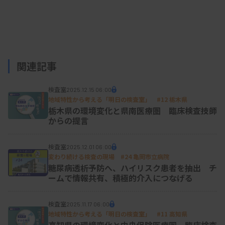
修会を企画したり、医療職に相応しい身だしなみを
話し合って決めたりしている。
関連記事
検査室全体を導く「目標達成」の秘訣
検査室
2025.12.15 06:00
地域特性から考える「明日の検査室」 #12 栃木県
Q：検査室全体が同じ方向を目指していくための秘
栃木県の環境変化と県南医療圏 臨床検査技師
訣は？
からの提言
三浦氏は、目指す方向性が明確かどうか、組織内で
検査室
2025.12.01 06:00
変わり続ける検査の現場 #24 亀岡市立病院
目標を意識させる頻度が十分かの2つが重要だと指
糖尿病透析予防へ、ハイリスク患者を抽出 チ
ームで情報共有、積極的介入につなげる
摘した。「今年、上位資格が取れる人は頑張りまし
ょう」ではなく、「今年は30％上げるなどと数値で
検査室
2025.11.17 06:00
あれば分かりやすい」。さらに、会議のたびに目標
地域特性から考える「明日の検査室」 #11 高知県