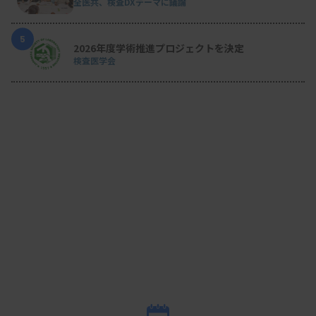
全医共、検査DXテーマに議論
や課題を俯瞰してほしい」と求め、検査室全体に視
野を広げるように促した。
5
2026年度学術推進プロジェクトを決定
検査医学会
仕事の「質」と「意欲」を高める指導とは
Q：検査の内容や質よりも、早く仕事が終わること
を優先するスタッフをどう指導すべきか？
両氏が一致して強調したのは、目標とする先輩の姿
を共有し、仕事への意欲を高めること。
三浦氏は、自分が担当した検査の結果が臨床や患者
に役立っていると知ること、そして尊敬し目標とす
る先輩がいることが仕事の意欲につながると強調し