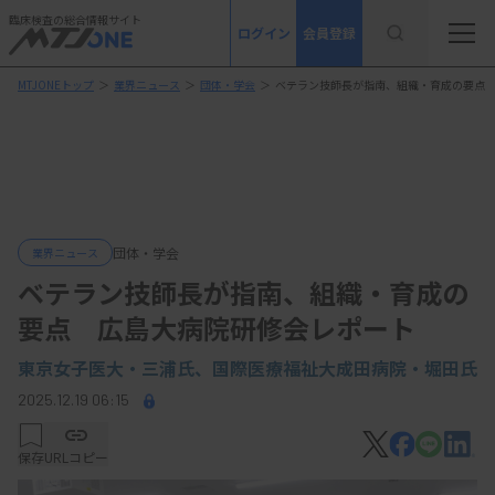
臨床検査の総合情報サイト
ログイン
会員登録
MTJONEトップ
＞
業界ニュース
＞
団体・学会
＞
ベテラン技師長が指南、組織・育成の要点
団体・学会
業界ニュース
ベテラン技師長が指南、組織・育成の
要点 広島大病院研修会レポート
東京女子医大・三浦氏、国際医療福祉大成田病院・堀田氏
2025.12.19 06:15
保存
URLコピー