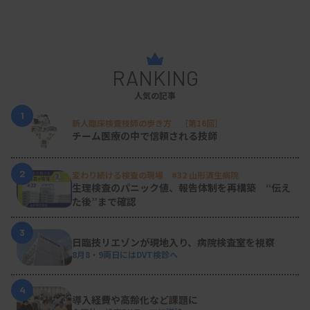
中央検査部では、さまざまな会議の最後の5分間を
使い、各部署のスタッフが「後輩に伝えたいこと」
を順に発表している。そのうちの一人は、最近、若
RANKING
手からの報告に気付かされることが多く、聞く側の
人気の記事
姿勢が大事だと気付いたエピソードを述べ、「どん
1
新人臨床検査技師の歩き方 ［第16回］
な小さなことでも気軽に話して」と呼びかけた。
チーム医療の中で信頼される技師
一方、堀田氏は、主任職に対し「一番やってほしい
2
変わり続ける検査の現場 #32 山形済生病院
のは心理的安全性の確保」だと期待を込めた。価値
生理検査のパニック値、報告体制を再構築 “伝え
た後”まで確認
観や考え方が多様化している今は、「さまざまな意
見を言いやすい雰囲気をつくることが大事」だとし
3
日臨技リエゾンが現地入り、病院検査室を視察
た。また、「管理」から「育成」へ視点を変えるよ
8月8・9両日にはDVT検診へ
うに促し、コーチングの手法が有用であることを述
4
べた。さらに、主任には「検査部全体の業務フロー
導入経費や高齢化など課題に