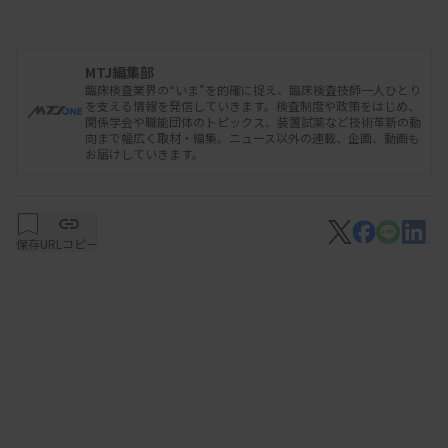
し、特に部署や上下の枠を超えた「斜めの連携」の
重要性を指摘した。尊敬できる他部署の先輩を見つ
けたり、検査部全体の活動で後輩を推薦したりする
MTJ編集部
臨床検査業界の“いま”を的確に捉え、臨床検査技師一人ひとり
動きがあると、組織のつながりが強まるとの考えを
を支える情報を発信していきます。検査制度や政策をはじめ、
関係学会や職能団体のトピックス、装置試薬など技術革新の動
示した。
向まで幅広く取材・編集。ニュース以外の連載、企画、動画も
お届けしていきます。
東京女子医科大学病院の中央検査部では、検体検
査、生理検査が各領域に分かれ、さらに病理検査室
や婦人科検査室、移植関連検査室などがある。新人
保存
URLコピー
は半年間の初期ローテーションで全部署を担当す
る。加えて配属後も、他の検査室に半日業務する業
務連携の仕組みがある。異なる部署の担当者2人を
くじ引きでペアにし、症例報告や若手育成のアイデ
アなどを発表する会も開催したという。
また、各部門から若手を含む育成委員を選出し、研