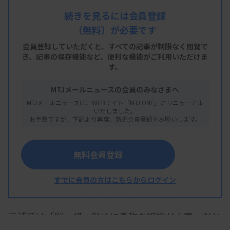
氏の2人の技師長が検査室運営の在り方について講
続きを見るには会員登録
（無料）が必要です
演した。この中で両氏は、事前に寄せられた現場の
具体的な質問に回答し、それぞれの経験を基に組織
会員登録していただくと、すべての記事が制限なく閲覧で
き、
記事の保存機能など、便利な機能がご利用いただけま
運営のコツや工夫をアドバイスした。要点を質問ご
す。
とにまとめた。
MTJメールニュースの会員のみなさまへ
MTJメールニュースは、WEBサイト「MTJ ONE」にリニューアル
いたしました。
お手数ですが、下記より再度、新規会員登録をお願いします。
縦割りの壁を越える、柔軟な組織連携の作り
方
無料会員登録
Q：各部署の縦割りから横のつながりを意識した検
すでに会員の方はこちらからログイン
査室運用を目指している。アドバイスを。
三浦氏は「縦、横、斜めに柔軟な組織が大事」だと