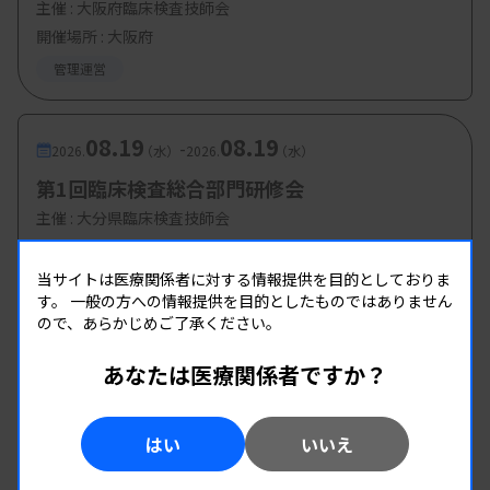
主催 :
大阪府臨床検査技師会
開催場所 : 大阪府
管理運営
08.19
08.19
-
2026.
（水）
2026.
（水）
第1回臨床検査総合部門研修会
主催 :
大分県臨床検査技師会
開催場所 : WEB
当サイトは医療関係者に対する情報提供を目的としておりま
管理運営
す。
一般の方への情報提供を目的としたものではありません
ので、あらかじめご了承ください。
08.19
08.19
-
講演する三浦氏
2026.
（水）
2026.
（水）
あなたは医療関係者ですか？
第2回 県南地区研修会
主催 :
熊本県臨床検査技師会
はい
いいえ
世代間ギャップを超えた「若手への接し
開催場所 : WEB
管理運営