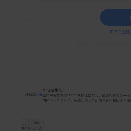
すでに会員
2025/10/22 16:23
行政情報
【厚労省】第99回厚生科学
MTJ編集部
臨床検査業界の“いま”を的確に捉え、臨床検査技師一
団体のトピックス、装置試薬など技術革新の動向まで幅
保存
URLコピー