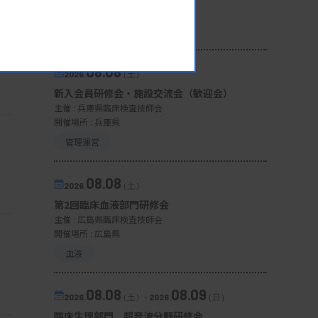
開催場所 : 宮城県
微生物
08.08
2026.
（土）
新入会員研修会・施設交流会（歓迎会）
主催 :
兵庫県臨床検査技師会
開催場所 : 兵庫県
管理運営
08.08
2026.
（土）
第2回臨床血液部門研修会
主催 :
広島県臨床検査技師会
開催場所 : 広島県
血液
08.08
08.09
2026.
（土）
-
2026.
（日）
臨床生理部門 超音波分野研修会