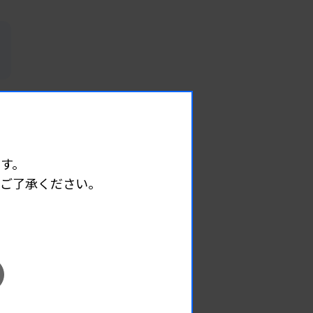
す。
めご了承ください。
EVENT
イベント情報
08.08
2026.
（土）
宮臨技微生物部門研修会
主催 :
宮城県臨床検査技師会