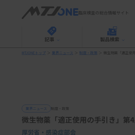
臨床検査の総合情報サイト
記事
製品検索
MTJONEトップ
＞
業界ニュース
＞
制度・政策
＞
微生物薬「適正使
業界ニュース
制度・政策
微生物薬「適正使用の手引き」第4
厚労省・感染症部会