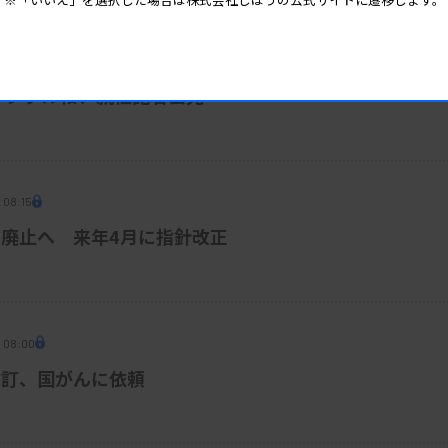
 05:15
デジタル相、就任記者会見
 08:15
廃止へ 来年4月に指針改正
2 08:00
改訂、国がんに依頼