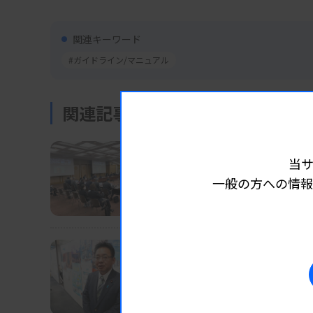
関連キーワード
#ガイドライン/マニュアル
関連記事
業界ニュース
制度・政策
2025.10.24
当
「赤痢アメーバ抗体ELISA
一般の方への情報
中医協総会
業界ニュース
制度・政策
2025.10.24
厚労相に上野賢一郎氏、
高市内閣