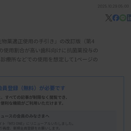
2025.10.29 05:00
生物薬適正使用の手引き」の改訂版（第4
の使用割合が高い歯科向けに抗菌薬投与の
診療所などでの使用を想定して1ページの
耐性菌感染症の抗菌薬適正使用編、歯科編
会員登録
（無料）が必要です
を表で示した。微生物の検査技師に対して
と、すべての記事が制限なく閲覧でき、
抗菌薬適正使用編」の内容を知っておくべき
、便利な機能がご利用いただけます。
ニュースの会員のみなさまへ
終案を厚労省が同日の感染症部会に示し、案
イト「MTJ ONE」にリニューアルいたしました。
り再度、新規会員登録をお願いします。
掲載する。