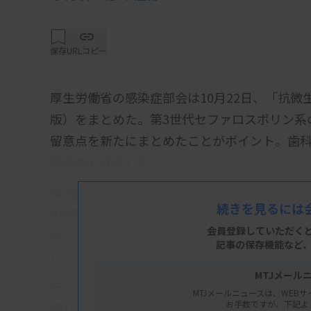
保存
URLコピー
厚生労働省の感染症部会は10月22日、「抗微
版）をまとめた。第3世代セファロスポリン系
留意点を新たにまとめたことがポイント。歯科
要約版も作成した。
第4版は、医科・外来編、医科・入院編、薬剤
続きを見るには
の4部構成。それぞれの対象となる医療従事者
会員登録していただく
は、「医科・入院編」「薬剤耐性菌感染症の
記事の保存機能など
だとしている。
MTJメール
先に開かれた小委員会での意見を反映した最
MTJメールニュースは、WEBサ
お手数ですが、下記よ
通り了承された。近く厚労省ホームページに