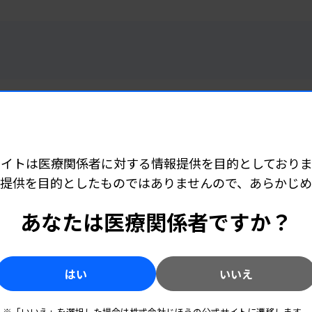
 07:00
サイトは医療関係者に対する情報提供を目的としておりま
-IBL」を11月収載 感染の診断補助
提供を目的としたものではありませんので、あらかじ
あなたは医療関係者ですか？
 05:30
はい
いいえ
デジタル相に医師の松本尚氏
※「いいえ」を選択した場合は株式会社じほうの公式サイトに遷移します。