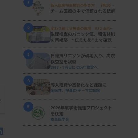
1
新人臨床検査技師の歩き方 ［第16
回］
チーム医療の中で信頼される技師
2
変わり続ける検査の現場 #32 山形済
生病院
生理検査のパニック値、報告体制
を再構築 “伝えた後”まで確認
3
日臨技リエゾンが現地入り、病院
検査室を視察
8月8・9両日にはDVT検診へ
4
導入経費や高齢化など課題に
全医共、検査DXテーマに議論
能
5
2026年度学術推進プロジェクト
を決定
検査医学会