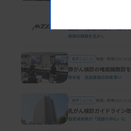
業界ニュース
制度・政策
2025.10.24
医療DX推進に注力 松本
医師の経験を生かし
業界ニュース
制度・政策
2025.10.22
肺がん検診の喀痰細胞診を
厚労省 追加実施の効果薄い
業界ニュース
制度・政策
2025.10.2
乳がん検診ガイドライン
超音波併用が「話題の中心」に