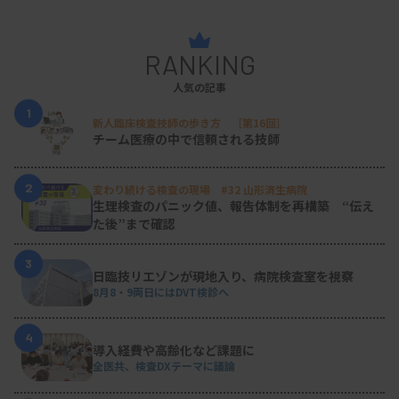
RANKING
人気の記事
1
新人臨床検査技師の歩き方 ［第16回］
チーム医療の中で信頼される技師
2
変わり続ける検査の現場 #32 山形済生病院
生理検査のパニック値、報告体制を再構築 “伝え
た後”まで確認
3
日臨技リエゾンが現地入り、病院検査室を視察
8月8・9両日にはDVT検診へ
4
導入経費や高齢化など課題に
全医共、検査DXテーマに議論