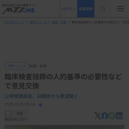
臨床検査の総合情報サイト
ログイン
会員登録
MTJONEトップ
＞
業界ニュース
＞
制度・政策
＞
臨床検査技師の人的基準の必要性などで意
制度・政策
業界ニュース
臨床検査技師の人的基準の必要性など
で意見交換
公明党懇話会、日臨技から要望聞く
2025.12.05 05:45
保存
URLコピー