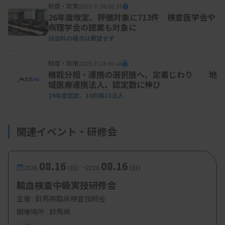
制度・政策
2025.11.28 06:30
26年度改定、評価対象に713件 検査医学会や
病理学会の提案も対象に
採血料の増点は要望せず
制度・政策
2025.11.28 04:45
機能分担・連携の選択肢へ、定着じわり 地
域医療連携法人、認定数に伸び
24年度認定、10府県13法人
関連イベント・研修会
08.16
08.16
-
2026.
（日）
2026.
（日）
輸血検査中級実技研修会
主催 :
群馬県臨床検査技師会
開催場所 : 群馬県