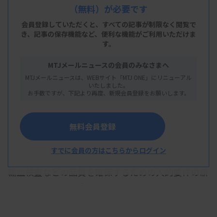
（無料）が必要です
保するため、専門的知識・技能を有する臨床検査技
師の人的要件を診療報酬の基準にすることに言及
会員登録していただくと、すべての記事が制限なく閲覧で
き、
記事の保存機能など、便利な機能がご利用いただけま
し、日臨技側も賛同した。
す。
日臨技の要望は、▽診療報酬による医療機関・医療
MTJメールニュースの会員のみなさまへ
職種の処遇改善▽検体検査の品質・精度確保―の大
MTJメールニュースは、WEBサイト「MTJ ONE」にリニューアル
いたしました。
きく2点。具体的には、内部・外部精度管理を地域
お手数ですが、下記より再度、新規会員登録をお願いします。
医療支援病院の施設要件にすることや、外部精度管
理調査の司令塔となるセンターを設置することなど
無料会員登録
を求めている。
すでに会員の方はこちらからログイン
議員との意見交換で論点になった一つが、細胞診や
輸血検査などの品質を確保するための人的要件の新
設。日臨技側が、専門的知識・技能を有した臨床検
査技師が行うなどの人的基準を求めたのに対し秋野