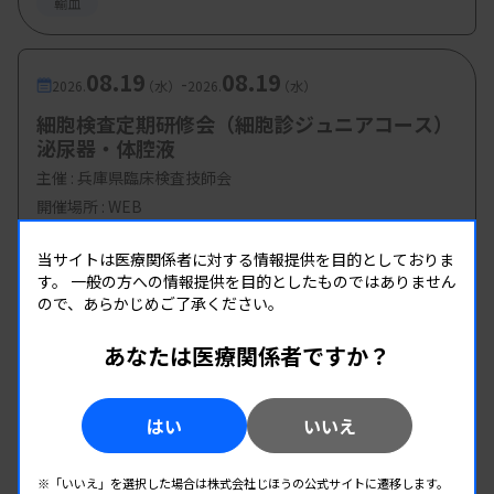
輸血
08.19
08.19
-
2026.
（水）
2026.
（水）
細胞検査定期研修会（細胞診ジュニアコース）
泌尿器・体腔液
主催 :
兵庫県臨床検査技師会
開催場所 : WEB
病理・細胞
当サイトは医療関係者に対する情報提供を目的としておりま
す。
一般の方への情報提供を目的としたものではありません
ので、あらかじめご了承ください。
08.22
08.22
-
2026.
（土）
2026.
（土）
あなたは医療関係者ですか？
石川県合同輸血療法委員会 金沢講演会
主催 :
石川県合同輸血療法委員会、日本輸血・細胞治療学会
北陸支部、石川県臨床衛生検査技師会
はい
いいえ
開催場所 : 石川県
輸血
※「いいえ」を選択した場合は株式会社じほうの公式サイトに遷移します。