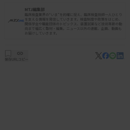
氏は、特に細胞診を取り上げ「診療報酬上の基準み
たいなものを目指すということではどうか」などと
MTJ編集部
臨床検査業界の“いま”を的確に捉え、臨床検査技師一人ひとり
応じた。他に、遺伝子検査の精度管理を巡っても意
を支える情報を発信していきます。検査制度や政策をはじめ、
関係学会や職能団体のトピックス、装置試薬など技術革新の動
見交換した。
向まで幅広く取材・編集。ニュース以外の連載、企画、動画も
お届けしていきます。
会合には日本臨床検査技師連盟の西浦明彦代表、日
臨技の益田泰蔵常務理事、深澤恵治専務理事らが出
席した。公明党側は、秋野氏、原田大二郎参院議
保存
URLコピー
員、鰐淵洋子衆院議員らが出席した。