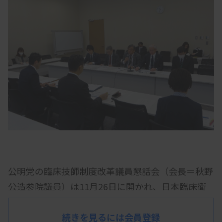
公明党の臨床技師制度改革議員懇話会（会長＝秋野
公造参院議員）は11月26日に開かれ、日本臨床衛
生検査技師会から予算・税制改正の要望を聞き取
り、意見交換した。秋野氏は、検体検査の品質を確
続きを見るには会員登録