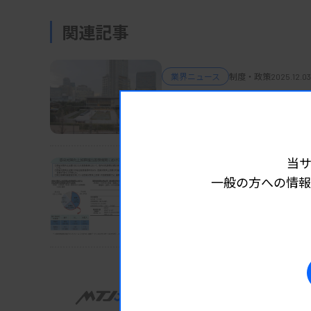
関連記事
業界ニュース
制度・政策
2025.12.03
ゲノム検査の基準案、新
政府基本計画に明記
当
業界ニュース
制度・政策
2025.11.26
一般の方への情報
微生物検査室の評価が論
中医協総会
業界ニュース
制度・政策
2025.11.28
機能分担・連携の選択肢