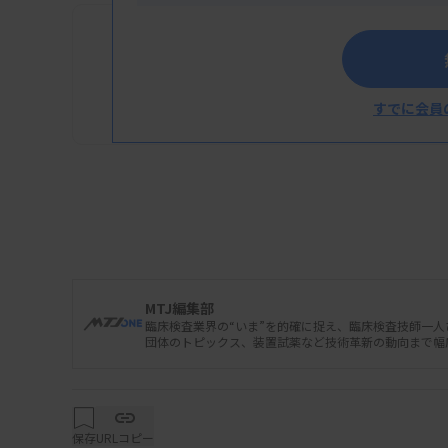
2025/11/25 07:29
行政情報
【厚労省】労働安全衛生法
討会（肝機能検査について
すでに会員
MTJ編集部
臨床検査業界の“いま”を的確に捉え、臨床検査技師一
団体のトピックス、装置試薬など技術革新の動向まで幅
保存
URLコピー