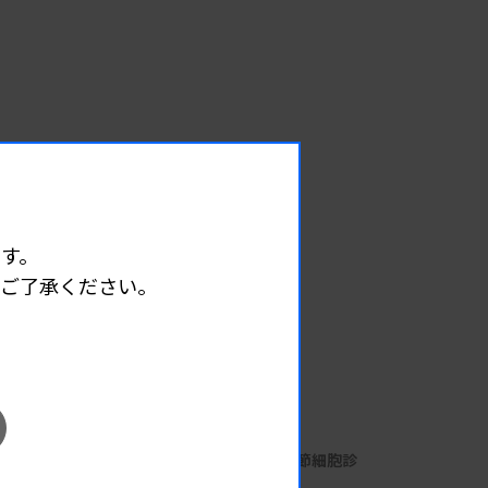
す。
めご了承ください。
EVENT
イベント情報
08.07
2026.
（金）
細胞診定期講習会 第7回 リンパ節細胞診
主催 :
大阪府臨床検査技師会