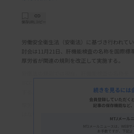
保存
URLコピー
労働安全衛生法（安衛法）に基づき行われて
討会は11月21日、肝機能検査の名称を国際
厚労省が関連の規則を改正して実施する。
安衛法の規則では現在、肝機能検査の名称を「GO
IFCC（国際臨床化学連合）の勧告に合わせてそれ
続きを見るには
する。同検討会で別に進めている検査項目の
会員登録していただく
厚労省の担当者は、「規則上の名称は変わる
記事の保存機能など
はない」とし、引き続きGOTなどを使用して
MTJメール
MTJメールニュースは、WEBサ
お手数ですが、下記よ