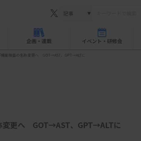
▼
企画・連載
イベント・研修会
能検査の名称変更へ GOT→AST、GPT→ALTに
更へ GOT→AST、GPT→ALTに