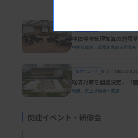
24年度認定、10府県13法人
業界ニュース
制度・政策
2025.11.26
検体検査管理加算の施設
中医協総会、
義務化求める意見も
業界ニュース
制度・政策
2025.11.26
経済対策を閣議決定、「
政府、賃上げ実現へ支援
関連イベント・研修会