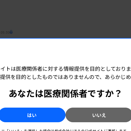
 05:30
設の実施組織が素案策定
サイトは医療関係者に対する情報提供を目的としておりま
 06:15
提供を目的としたものではありませんので、あらかじ
点に 加算の要件化には慎重意見
あなたは医療関係者ですか？
はい
いいえ
 04:45
へ、定着じわり 地域医療連携法人、認定数に伸び
※「いいえ」を選択した場合は株式会社じほうの公式サイトに遷移します。