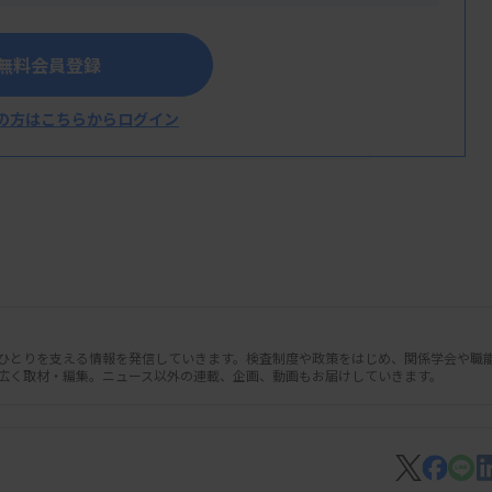
無料会員登録
に基づく一般健康診断の検査項目等に関する検
）
の方はこちらからログイン
人ひとりを支える情報を発信していきます。検査制度や政策をはじめ、関係学会や職
広く取材・編集。ニュース以外の連載、企画、動画もお届けしていきます。