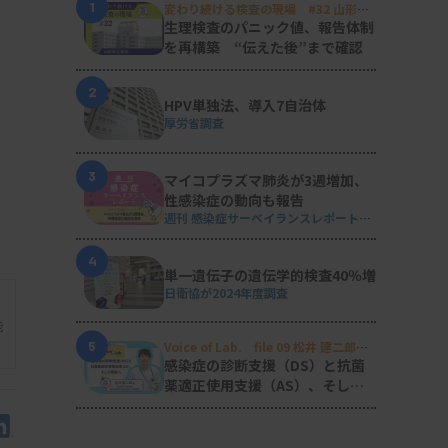
1
変わり続ける検査の現場 #32 山形済
生病院
生理検査のパニック値、報告体制
を再構築 “伝えた後”まで確認
2
HPV単独法、導入7自治体
厚労省調査
3
マイコプラズマ肺炎が3週増加、
性感染症の動向も報告
週刊 感染症サーベイランスレポート
#2026年第29週（2026.7.13 - 7.19）
4
単一遺伝子の遺伝学的検査40％増
日衛協が2024年度調査
能
5
Voice of Lab. file 09 松井 建二郎
（藤田医科大学病院臨床検査部微生物
感染症の診断支援（DS）と抗菌
遺伝子検査室
）
薬適正使用支援（AS）、そして
研究へ