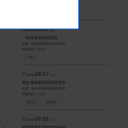
開催場所 : WEB
病理・細胞
08.07
2026.
（金）
一般検査基礎研修会
主催 :
京都府臨床検査技師会
開催場所 : WEB
一般
08.07
2026.
（金）
微生物検査研究班研修会
主催 :
栃木県臨床検査技師会
開催場所 : WEB
遺伝子
微生物
08.08
2026.
（土）
宮臨技微生物部門研修会