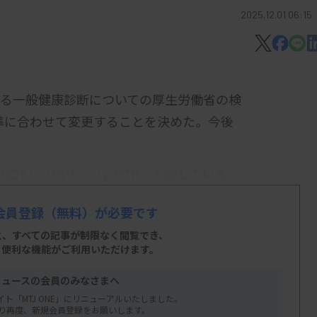
2025.12.01 06:15
いる一般健康診断についての厚生労働省の検
標準に合わせて変更することを決めた。今後
T」「GPT」「γ-GTP」と記している。
ぞれ、「AST」「ALT」「γ-GT」と変更
会員登録
（無料）が必要です
見直しに合わせて実施する予定。
と、すべての記事が制限なく閲覧でき、
が、現場で旧名称を使うことを妨げるもので
、便利な機能がご利用いただけます。
も差し支えないとしている。
ニュースの会員のみなさまへ
イト「MTJ ONE」にリニューアルいたしました。
り再度、新規会員登録をお願いします。