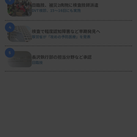
日臨技、被災2病院に検査技師派遣
DVT検診、15～16日にも実施
4
検査で軽度認知障害など早期発見へ
厚労省が「攻めの予防医療」を発表
5
長沢執行部の担当分野など承認
日臨技