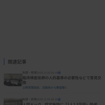
た、スマートフォンによるカルテ閲覧・情報共有な
ど、ICT機器による業務効率化も支援する。1億円を
上限に必要経費を支援する。
2025/12/02 18:48
行政情報
【厚労省】令和７年度厚生労働省補正予
算案の概要
関連記事
制度・政策
2025.12.05 05:45
臨床検査技師の人的基準の必要性などで意見交
換
公明党懇話会、日臨技から要望聞く
制度・政策
2025.12.05 06:30
人間ドック、認定施設に「1人2.5万円」助成