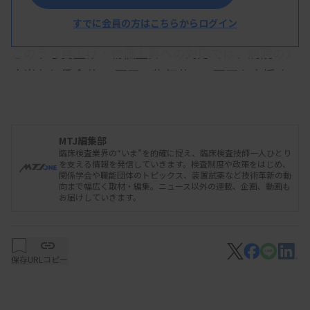
賃上げ3％を想定
すでに会員の方はこちらからログイン
このうち賃上げ・物価上昇への対応では、病院の1
床当たり賃金分8.4万円、物価分11.1万円を支援す
る。合わせると1床当たり19.5万円の交付となる。
物価分は申請があれば交付するが、賃金分はベース
アップ評価料を算定しているなどの条件を設ける見
MTJ編集部
臨床検査業界の“いま”を的確に捉え、臨床検査技師一人ひとり
込み。厚労省は、3％の賃上げの半年分を想定して
を支える情報を発信していきます。検査制度や政策をはじめ、
関係学会や職能団体のトピックス、装置試薬など技術革新の動
予算額を積算したが、実際の賃上げ率は各医療機関
向まで幅広く取材・編集。ニュース以外の連載、企画、動画も
お届けしていきます。
の判断となる。
さらに救急に対応する病院に対しては、過去の救急
車受け入れ件数（2023年度実績を想定）に応じて1
保存
URLコピー
施設あたり500万円から2億円を加算する。3次救急
病院は1億円以上とする。支援パッケージではま