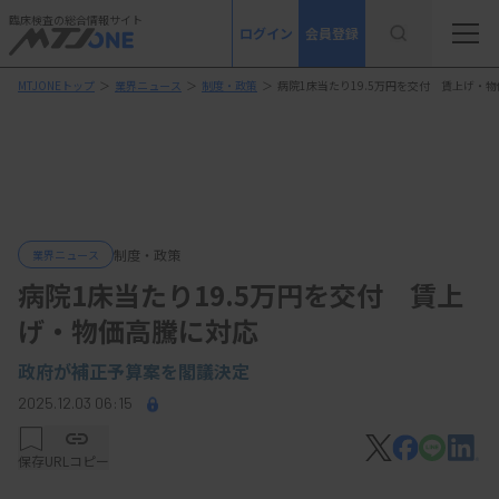
臨床検査の総合情報サイト
ログイン
会員登録
MTJONEトップ
＞
業界ニュース
＞
制度・政策
＞
病院1床当たり19.5万円を交付 賃上げ・
制度・政策
業界ニュース
病院1床当たり19.5万円を交付 賃上
げ・物価高騰に対応
政府が補正予算案を閣議決定
2025.12.03 06:15
保存
URLコピー