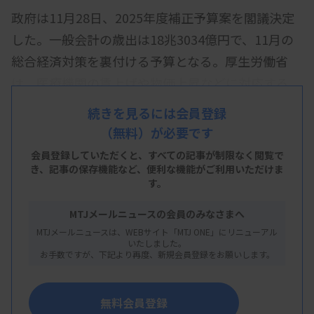
政府は11月28日、2025年度補正予算案を閣議決定
した。一般会計の歳出は18兆3034億円で、11月の
総合経済対策を裏付ける予算となる。厚生労働省
は、医療機関の賃上げや物価上昇などに対応する
「医療・介護等支援パッケージ」に1兆3649億円を
続きを見るには会員登録
投じ、病床数や医療機能などに応じて医療機関に給
（無料）が必要です
付金を交付する。病院の経営改善や従事者の処遇改
会員登録していただくと、すべての記事が制限なく閲覧で
善、生産性向上などを支援する。
き、
記事の保存機能など、便利な機能がご利用いただけま
す。
厚労省分の補正予算案では、同支援パッケージとし
MTJメールニュースの会員のみなさまへ
て医療分野に1兆368億円、介護分野に2721億円を
MTJメールニュースは、WEBサイト「MTJ ONE」にリニューアル
いたしました。
充てる。医療機関・薬局における賃上げ・物価上昇
お手数ですが、下記より再度、新規会員登録をお願いします。
に対する支援には5341億円を計上する。
無料会員登録