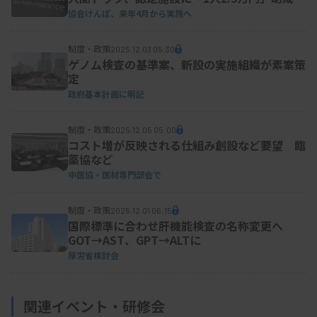
協会けんぽ、来年4月から実施へ
制度・政策
2025.12.03 05:30
ゲノム検査の基準案、新設の実施組織が素案策
定
政府基本計画に明記
制度・政策
2025.12.05 05:00
コスト増が反映される仕組み創設など要望 臨
薬協など
中医協・医材専門部会で
制度・政策
2025.12.01 06:15
国際標準に合わせ肝機能検査の名称変更へ
GOT→AST、GPT→ALTに
厚労省検討会
関連イベント・研修会