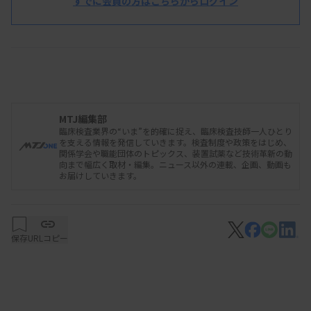
すでに会員の方はこちらからログイン
本ニュースは、後日発行の「THE MEDICAL & TEST
JOURNAL」より、一部を先行してお届けしています。より詳
しい内容をご覧いただきたい方は
こちら
（無料試読・年間購
読のお申込み）
MTJ編集部
臨床検査業界の“いま”を的確に捉え、臨床検査技師一人ひとり
を支える情報を発信していきます。検査制度や政策をはじめ、
関係学会や職能団体のトピックス、装置試薬など技術革新の動
向まで幅広く取材・編集。ニュース以外の連載、企画、動画も
お届けしていきます。
保存
URLコピー