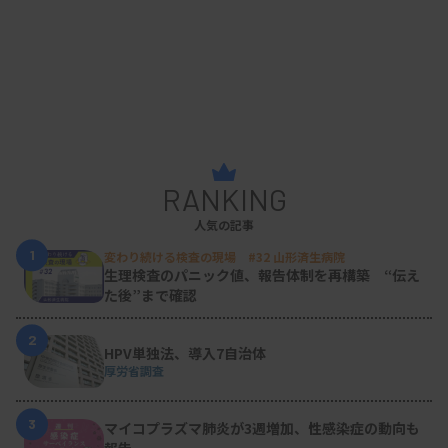
RANKING
人気の記事
1
変わり続ける検査の現場 #32 山形済生病院
生理検査のパニック値、報告体制を再構築 “伝え
た後”まで確認
2
HPV単独法、導入7自治体
厚労省調査
3
マイコプラズマ肺炎が3週増加、性感染症の動向も
報告