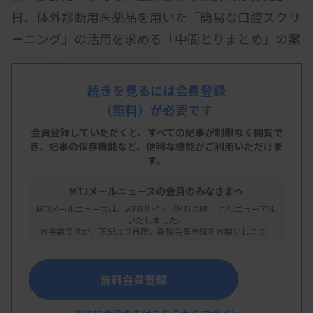
日、体外診断用医薬品を用いた「簡易な口腔スクリ
ーニング」の活用を求める「中間とりまとめ」の案
を座長一任として了承した。
唾液からのヘモグロビン（Hb）検出キットと、虫
続きを見るには会員登録
（無料）が必要です
歯などの自覚症状を確認する質問紙を組み合わせた
口腔スクリーニングを行い、就労世代などの歯科受
会員登録していただくと、すべての記事が制限なく閲覧で
き、
記事の保存機能など、便利な機能がご利用いただけま
診につなげる。厚労省は7月にも、150程度の市町
す。
村、8万人程度の職域の健診で口腔スクリーニング
MTJメールニュースの会員のみなさまへ
のパイロット事業を始める方針。
MTJメールニュースは、WEBサイト「MTJ ONE」にリニューアル
いたしました。
お手数ですが、下記より再度、新規会員登録をお願いします。
2026/06/22 14:25
行政情報
無料会員登録
第2回歯科健診等のあり方等に関する検討
会