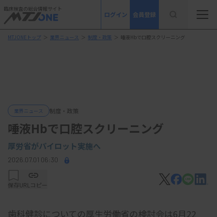
臨床検査の総合情報サイト
ログイン
会員登録
MTJONEトップ
＞
業界ニュース
＞
制度・政策
＞
唾液Hbで口腔スクリーニング
制度・政策
業界ニュース
唾液Hbで口腔スクリーニング
厚労省がパイロット実施へ
2026.07.01 06:30
保存
URLコピー
歯科健診についての厚生労働省の検討会は6月22