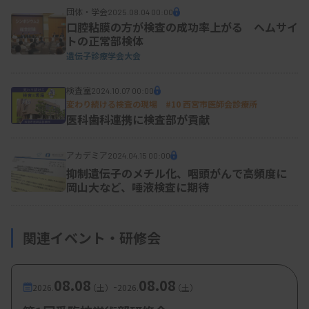
団体・学会
2025.08.04 00:00
口腔粘膜の方が検査の成功率上がる ヘムサイ
トの正常部検体
遺伝子診療学会大会
検査室
2024.10.07 00:00
変わり続ける検査の現場 #10 西宮市医師会診療所
医科歯科連携に検査部が貢献
アカデミア
2024.04.15 00:00
抑制遺伝子のメチル化、咽頭がんで高頻度に
岡山大など、唾液検査に期待
関連イベント・研修会
08.08
08.08
-
2026.
（土）
2026.
（土）