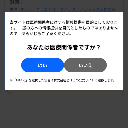
対処」
主催 :
オーソ・クリニカル・ダイアグノスティックス株式会
社
当サイトは医療関係者に対する情報提供を目的としておりま
開催場所 : live配信 | オンデマンド配信
す。
一般の方への情報提供を目的としたものではありません
臨床化学
免疫血清
ので、あらかじめご了承ください。
あなたは医療関係者ですか？
09.05
09.06
-
2026.
（土）
2026.
（日）
第65回 日臨技 近畿支部医学検査学会
はい
いいえ
主催 :
日本臨床衛生検査技師会 近畿支部
開催場所 : 奈良県
※「いいえ」を選択した場合は株式会社じほうの公式サイトに遷移します。
全領域