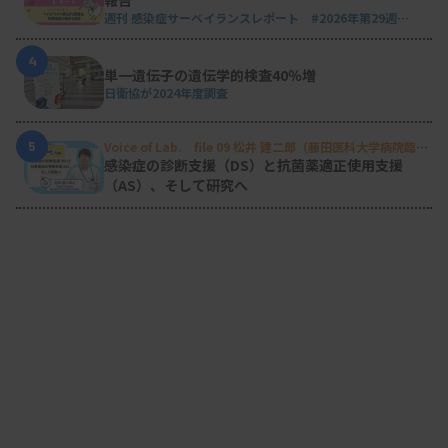
週刊 感染症サーベイランスレポート #2026年第29週
（2026.7.13 - 7.19）
4
単一遺伝子の遺伝学的検査40％増
日衛協が2024年度調査
5
Voice of Lab. file 09 松井 建二郎（藤田医科大学病院臨床
検査部微生物遺伝子検査室
）
感染症の診断支援（DS）と抗菌薬適正使用支援
（AS）、そして研究へ