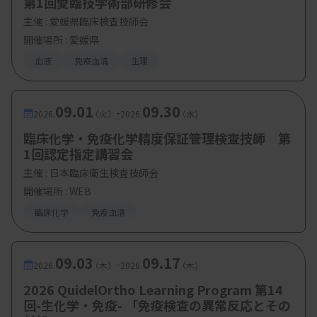
第1回愛臨技学術部研修会
主催 :
愛媛県臨床検査技師会
開催場所 : 愛媛県
血液
免疫血清
生理
09.01
09.30
-
2026.
（火）
2026.
（水）
臨床化学・免疫化学精度保証管理検査技師 第
1回認定指定講習会
主催 :
日本臨床衛生検査技師会
開催場所 : WEB
臨床化学
免疫血清
09.03
09.17
-
2026.
（木）
2026.
（木）
2026 QuidelOrtho Learning Program 第14
回-生化学・免疫- 「免疫検査の異常反応とその