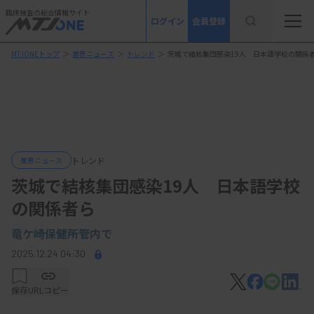
臨床検査の総合情報サイト
ログイン
会員登録
MTJONEトップ
＞
業界ニュース
＞
トレンド
＞
茨城で結核集団感染19人 日本語学校の関係
トレンド
業界ニュース
茨城で結核集団感染19人 日本語学校
の関係者ら
竜ケ崎保健所管内で
2025.12.24 04:30
保存
URLコピー