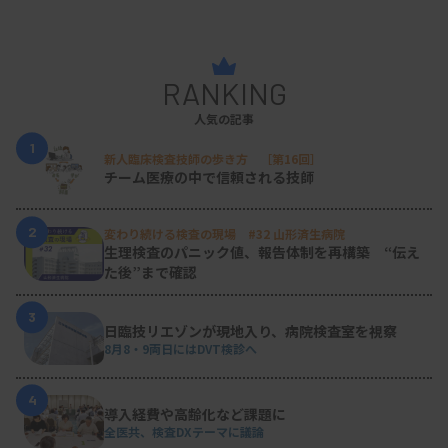
RANKING
人気の記事
1
新人臨床検査技師の歩き方 ［第16回］
チーム医療の中で信頼される技師
2
変わり続ける検査の現場 #32 山形済生病院
生理検査のパニック値、報告体制を再構築 “伝え
た後”まで確認
3
日臨技リエゾンが現地入り、病院検査室を視察
8月8・9両日にはDVT検診へ
4
導入経費や高齢化など課題に
全医共、検査DXテーマに議論