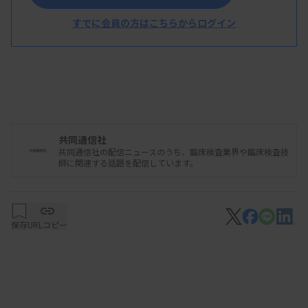
すでに会員の方はこちらからログイン
共同通信社
共同通信社の配信ニュースのうち、臨床検査業界や臨床検査技
師に関連する話題を配信しています。
保存
URLコピー