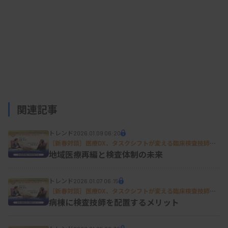
関連記事
トレンド
2026.01.09 06:20
［新春対談］医療DX、タスクシフトが変える臨床検査技師の
役割 現場・政策の最前線から読み解く未来（下）
地域医療再編と検査体制の未来
トレンド
2026.01.07 06:15
［新春対談］医療DX、タスクシフトが変える臨床検査技師の
役割 現場・政策の最前線から読み解く未来（中）
病棟に検査技師を配置するメリット