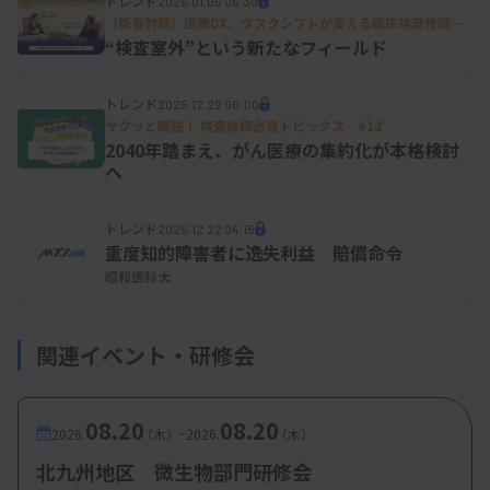
トレンド
2026.01.05 06:30
［新春対談］医療DX、タスクシフトが変える臨床検査技師の
役割 現場・政策の最前線から読み解く未来（上）
“検査室外”という新たなフィールド
トレンド
2025.12.22 06:00
サクッと解説！ 検査技師必見トピックス #12
2040年踏まえ、がん医療の集約化が本格検討
へ
トレンド
2025.12.22 04:15
重度知的障害者に逸失利益 賠償命令
昭和医科大
関連イベント・研修会
08.20
08.20
-
2026.
（木）
2026.
（木）
北九州地区 微生物部門研修会