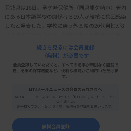
茨城県は18日、竜ケ崎保健所（同県龍ケ崎市）管内
にある日本語学校の関係者ら19人が結核に集団感染
したと発表した。学校に通う外国籍の20代男性が8
月に結核と診断された。接触があった教員や生徒ら
18人に感染が12月上旬までに確認され、うち5人が
続きを見るには会員登録
発病した。重症者はおらず、いずれも快方に向かっ
（無料）が必要です
ているという。
会員登録していただくと、すべての記事が制限なく閲覧で
き、
記事の保存機能など、便利な機能がご利用いただけま
県によると、男性は学校の健康診断の際、エックス
す。
線検査で肺に異常が見つかった。今年8月の精密検
MTJメールニュースの会員のみなさまへ
査で結核と診断され、竜ケ崎保健所に届け出た。
MTJメールニュースは、WEBサイト「MTJ ONE」にリニューアル
いたしました。
お手数ですが、下記より再度、新規会員登録をお願いします。
無料会員登録