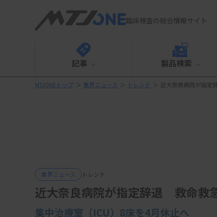
臨床検査の総合情報サイト
記事
製品検索
MTJONEトップ
＞
業界ニュース
＞
トレンド
＞
近大奈良病院が指定
業界ニュース
トレンド
近大奈良病院が指定辞退 救命救
集中治療室（ICU）8床を4月
休止へ