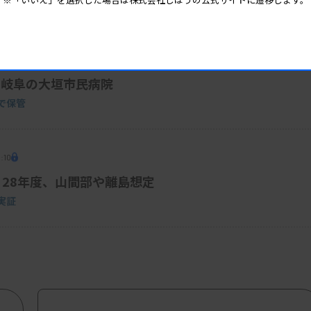
5:40
 岐阜の大垣市民病院
で保管
:10
 28年度、山間部や離島想定
実証