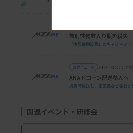
MTJ ONE Headline
業界ニュース
トレンド
2026.01.14 0
放射性物質入り瓶を紛失
「病理細胞診室」の
キャビネット
業界ニュース
トレンド
2026.01.14 05
ANAドローン配送参入へ
災害時輸送も、医薬品など各社が
関連イベント・研修会