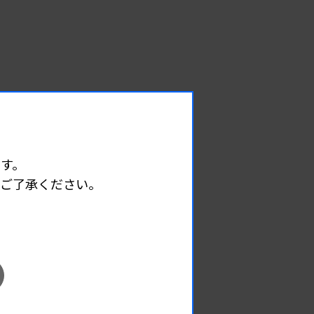
す。
めご了承ください。
EVENT
イベント情報
08.09
2026.
（日）
東部地区 広島県精度管理報告会
主催 :
広島県臨床検査技師会