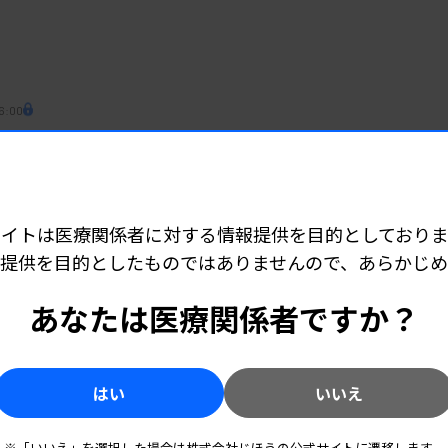
6:00
ックス #14
を公的認定へ 2040年問題を見据えた支援と新制度
サイトは医療関係者に対する情報提供を目的としておりま
5:10
提供を目的としたものではありませんので、あらかじ
1700万円賠償、三重
あなたは医療関係者ですか？
はい
いいえ
5:00
1月16日号］
※「いいえ」を選択した場合は株式会社じほうの公式サイトに遷移します。