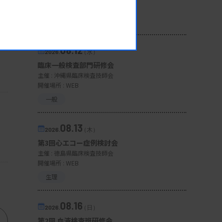
開催場所 : 広島県
管理運営
08.12
2026.
（水）
臨床一般検査部門研修会
主催 :
沖縄県臨床検査技師会
開催場所 : WEB
一般
08.13
2026.
（木）
第3回心エコー症例検討会
主催 :
徳島県臨床検査技師会
開催場所 : WEB
生理
08.16
2026.
（日）
第2回 血液検査班研修会