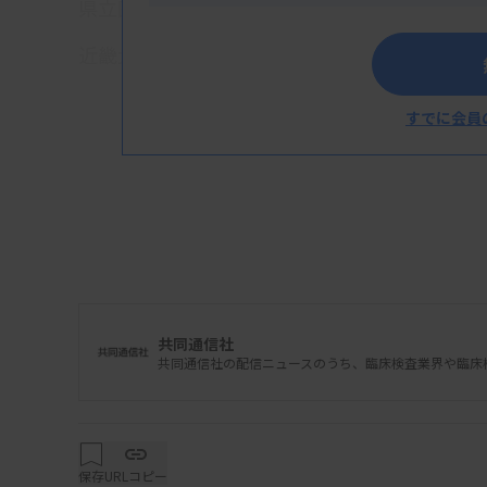
県立医大病院（橿原市）、県総合医療センター
近畿大奈良病院は、1999年開院で518床。
すでに会員
共同通信社
共同通信社の配信ニュースのうち、臨床検査業界や臨床
保存
URLコピー