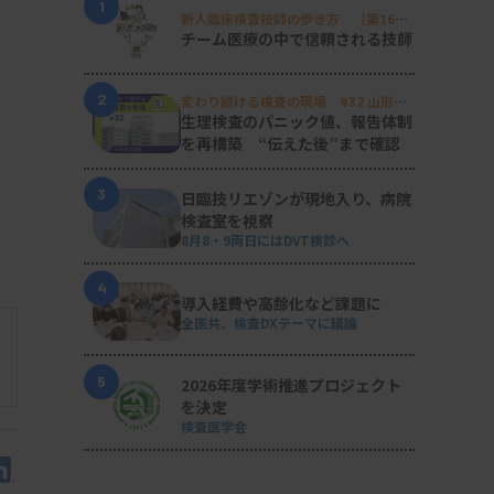
1
新人臨床検査技師の歩き方 ［第16
回］
チーム医療の中で信頼される技師
2
変わり続ける検査の現場 #32 山形済
生病院
生理検査のパニック値、報告体制
を再構築 “伝えた後”まで確認
3
日臨技リエゾンが現地入り、病院
検査室を視察
8月8・9両日にはDVT検診へ
4
導入経費や高齢化など課題に
全医共、検査DXテーマに議論
5
2026年度学術推進プロジェクト
を決定
検査医学会