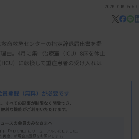
2026.01.16 04:50
に救命救急センターの指定辞退届出書を提
由。4月に集中治療室（ICU）8床を休止
（HCU）に転換して重症患者の受け入れは
だが1人が3月で定年退職するため。医師の
会員登録
（無料）が必要です
う。
と、すべての記事が制限なく閲覧でき、
センターの指定を受け、昨年12月までに約
、便利な機能がご利用いただけます。
ニュースの会員のみなさまへ
時点で県内の救命救急センターは、ほかに
イト「MTJ ONE」にリニューアルいたしました。
り再度、新規会員登録をお願いします。