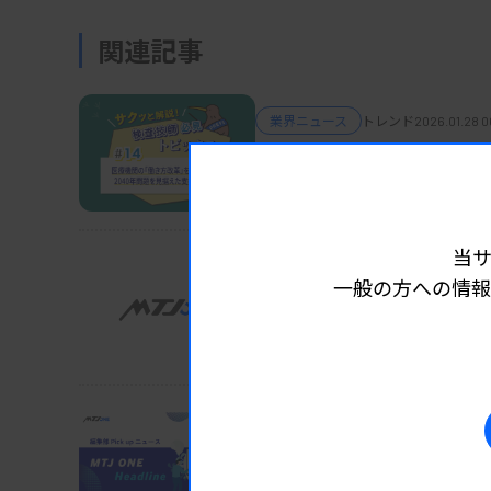
関連記事
業界ニュース
トレンド
2026.01.28 0
サクッと解説！ 検査技師必見トピ
医療機関の「働き方改革」
当
業界ニュース
トレンド
2026.01.16 0
一般の方への情報
鎮静剤投与後、男性死亡 
桑名市総合医療センター
業界ニュース
トレンド
2026.01.16 0
編集部Pick upニュース［