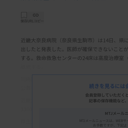
保存
URLコピー
近畿大奈良病院（奈良県生駒市）は14日、県
出したと発表した。医師が確保できないことが理
する。救命救急センターの24床は高度治療室
継続する。
同病院によると、救命救急の専従医は現在2人
続きを見るには
公募も行ったが、人員確保できなかったとい
会員登録していただく
近畿大奈良病院は、2003年に県から救命救急
記事の保存機能など
3300人の入院患者を受け入れてきた。
MTJメール
厚生労働省のホームページによると、昨年4月
MTJメールニュースは、WEBサ
お手数ですが、下記よ