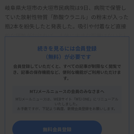
岐阜県大垣市の大垣市民病院は9日、病院で保管し
ていた放射性物質「酢酸ウラニル」の粉末が入った
瓶2本を紛失したと発表した。吸引や付着など直接
的な接触がなければ、人体に大きな影響はないとし
ている。
続きを見るには会員登録
（無料）が必要です
病院によると、瓶は「病理細胞診室」と呼ばれる部
屋のキャビネットに施錠し保管。電子顕微鏡を
会員登録していただくと、すべての記事が制限なく閲覧で
き、
記事の保存機能など、便利な機能がご利用いただけま
2009年まで用い、細胞などを観察する際に使って
す。
いた。酢酸ウラニルは廃棄できないため、保管を続
MTJメールニュースの会員のみなさまへ
けた。
MTJメールニュースは、WEBサイト「MTJ ONE」にリニューアル
いたしました。
21年7月まで所在を確認できていたが、今年1月、
お手数ですが、下記より再度、新規会員登録をお願いします。
法令に基づく原子力規制委員会への報告書作成の
際、紛失に気付いた。2本にはそれぞれ14グラムと
無料会員登録