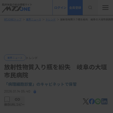
臨床検査の総合情報サイト
ログイン
会員登録
MTJONEトップ
＞
業界ニュース
＞
トレンド
＞
放射性物質入り瓶を紛失 岐阜の大垣市民病
トレンド
業界ニュース
放射性物質入り瓶を紛失 岐阜の大垣
市民病院
「病理細胞診室」の
キャビネットで保管
2026.01.14 05:40
保存
URLコピー