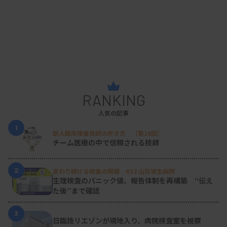
RANKING
人気の記事
1
新人臨床検査技師の歩き方 ［第16回］
チーム医療の中で信頼される技師
2
変わり続ける検査の現場 #32 山形済生病院
生理検査のパニック値、報告体制を再構築 “伝え
た後”まで確認
3
日臨技リエゾンが現地入り、病院検査室を視察