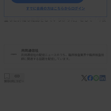
3グラムが残っていた。
すでに会員の方はこちらからログイン
病院は「使用することのない薬剤だったため、内容
量など詳細な確認をしていなかった」として「今後
は、常時使用する薬剤と同様の管理を徹底する」と
説明した。
共同通信社
共同通信社の配信ニュースのうち、臨床検査業界や臨床検査技
師に関連する話題を配信しています。
保存
URLコピー