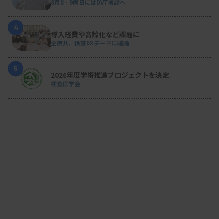
8月8・9両日にはDVT検診へ
4
導入経費や高齢化など課題に
全医共、検査DXテーマに議論
5
2026年度学術推進プロジェクトを決定
検査医学会