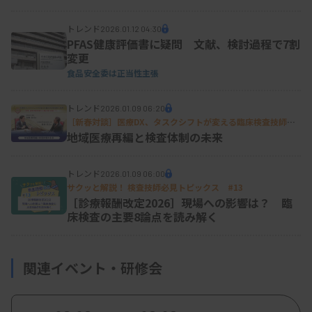
トレンド
2026.01.12 04:30
PFAS健康評価書に疑問 文献、検討過程で7割
変更
食品安全委は正当性主張
トレンド
2026.01.09 06:20
［新春対談］医療DX、タスクシフトが変える臨床検査技師の
役割 現場・政策の最前線から読み解く未来（下）
地域医療再編と検査体制の未来
トレンド
2026.01.09 06:00
サクッと解説！ 検査技師必見トピックス #13
［診療報酬改定2026］現場への影響は？ 臨
床検査の主要8論点を読み解く
関連イベント・研修会