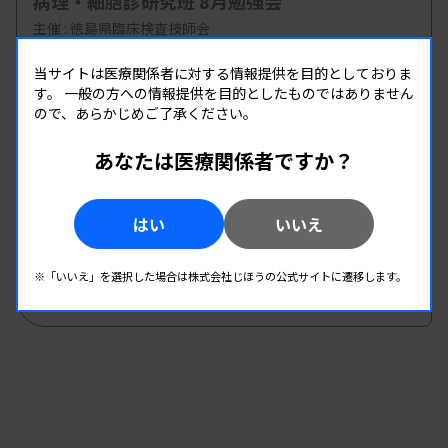
病理・細胞診研究班 8月勉強会
主催 :
徳島県臨床検査技師会
開催場所 : 徳島県
当サイトは医療関係者に対する情報提供を目的としておりま
病理・細胞
す。
一般の方への情報提供を目的としたものではありません
ので、あらかじめご了承ください。
08.23
08.23
-
あなたは医療関係者ですか？
2026.
（日）
2026.
（日）
第30回兵庫県医学検査学会・第46回丹但地区
研究発表会
はい
いいえ
主催 :
兵庫県臨床検査技師会
開催場所 : 兵庫県
※「いいえ」を選択した場合は株式会社じほうの公式サイトに遷移します。
管理運営
病理・細胞