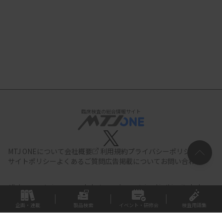
臨床検査の総合情報サイト
MTJ ONEについて
会社概要
利用規約
プライバシーポリシー
サイトポリシー
よくあるご質問
広告掲載について
お問い合わせ
All documents,images and photographs contained in this site belong
to JIHO,Inc.
Use of these documents, images and photographs is
strictly prohibited.Copyright (C) JIHO,Inc.
企画・連載
製品検索
イベント・研修会
検査用語集