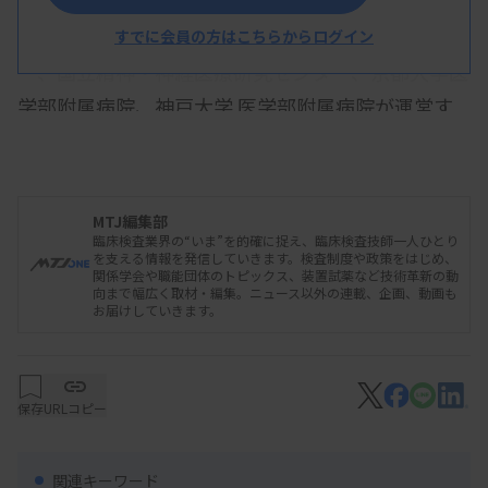
物材料を保管するバイオバンクが対象。東北メディ
カル・メガバンク機構、国立長寿医療研究センタ
すでに会員の方はこちらからログイン
ー、国立精神・神経医療研究センター、京都大学医
学部附属病院、神戸大学 医学部附属病院が運営す
るバイオバンクが認定を取得した。
MTJ編集部
臨床検査業界の“いま”を的確に捉え、臨床検査技師一人ひとり
を支える情報を発信していきます。検査制度や政策をはじめ、
関係学会や職能団体のトピックス、装置試薬など技術革新の動
向まで幅広く取材・編集。ニュース以外の連載、企画、動画も
お届けしていきます。
保存
URLコピー
関連キーワード