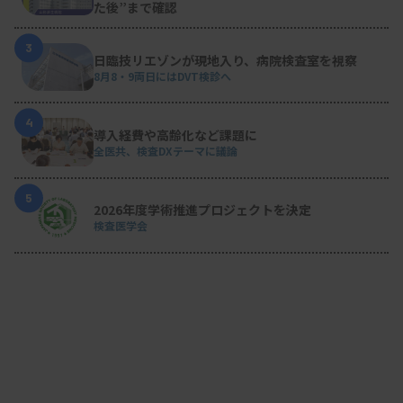
た後”まで確認
3
日臨技リエゾンが現地入り、病院検査室を視察
8月8・9両日にはDVT検診へ
4
導入経費や高齢化など課題に
全医共、検査DXテーマに議論
5
2026年度学術推進プロジェクトを決定
検査医学会