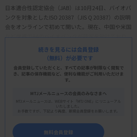
日本適合性認定協会（JAB）は10月24日、バイオバ
ンクを対象としたISO 20387（JIS Q 20387）の説明
会をオンラインで初めて開いた。現在、中国や米国
など世界で84のバイオバンクが認定を受けており、
国内でも5施設が認定を取得している。JABは、
続きを見るには会員登録
「バイオバンキングへの信頼を高められる」と認定
（無料）が必要です
取得を呼びかけた。
会員登録していただくと、すべての記事が制限なく閲覧で
き、
記事の保存機能など、便利な機能がご利用いただけま
ISO 20387は、バイオバンクの技術と品質マネジメ
す。
ント能力を評価する国際規格。JABによると認定取
MTJメールニュースの会員のみなさまへ
得の件数は中国が31、米国が16、韓国が8など。米
MTJメールニュースは、WEBサイト「MTJ ONE」にリニューアル
国では、微生物の標準菌株などを保有する世界最大
いたしました。
お手数ですが、下記より再度、新規会員登録をお願いします。
の生物資源バンクATCCも認定を受けている。
国内での認定は現在、血液や細胞などヒト由来の生
無料会員登録