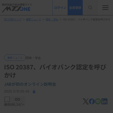
臨床検査の総合情報サイト
ログイン
会員登録
MTJONEトップ
＞
業界ニュース
＞
団体・学会
＞
ISO 20387、バイオバンク認定を呼びかけ
団体・学会
業界ニュース
ISO 20387、バイオバンク認定を呼び
かけ
JABが初のオンライン説明会
2025.11.10 05:45
保存
URLコピー