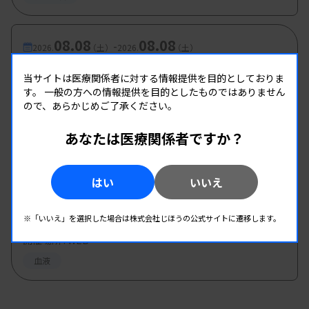
08.08
08.08
-
2026.
（土）
2026.
（土）
第2回臨床血液部門研修会
当サイトは医療関係者に対する情報提供を目的としておりま
主催 :
広島県臨床検査技師会
す。
一般の方への情報提供を目的としたものではありません
ので、あらかじめご了承ください。
開催場所 : 広島県
血液
あなたは医療関係者ですか？
08.08
08.08
-
2026.
（土）
はい
2026.
（土）
いいえ
石臨技生涯教育セミナー（臨床血液部門）
※「いいえ」を選択した場合は株式会社じほうの公式サイトに遷移します。
主催 :
石川県臨床衛生検査技師会
開催場所 : WEB
血液