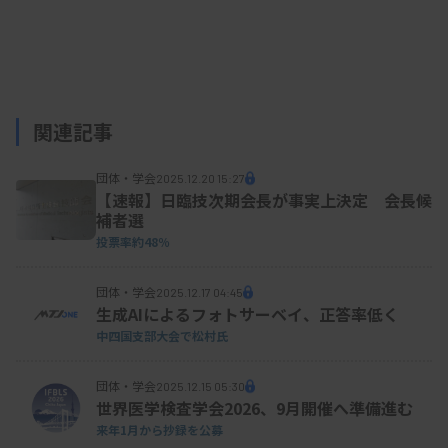
（講義と実習）を実施。修了試験では血液型検査や
赤血球液のABO同型緊急出庫・通常クロスなどを一
定時間内に終了できるか確認している。一方、輸血
専任技師は年次ごとに教育目標を設定。各技師の意
関連記事
向も踏まえて1年間の到達目標を設定し評価してい
る。
団体・学会
2025.12.20 15:27
【速報】日臨技次期会長が事実上決定 会長候
補者選
投票率約48％
団体・学会
2025.12.17 04:45
生成AIによるフォトサーベイ、正答率低く
中四国支部大会で松村氏
団体・学会
2025.12.15 05:30
世界医学検査学会2026、9月開催へ準備進む
来年1月から抄録を公募