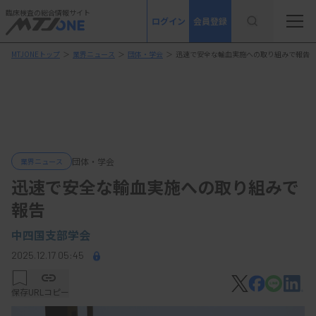
臨床検査の総合情報サイト
ログイン
会員登録
MTJONEトップ
＞
業界ニュース
＞
団体・学会
＞
迅速で安全な輸血実施への取り組みで報告
団体・学会
業界ニュース
迅速で安全な輸血実施への取り組みで
報告
中四国支部学会
2025.12.17 05:45
保存
URLコピー