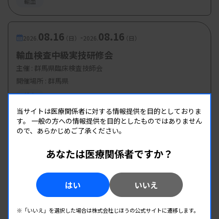
輸血
08.16
08.16
-
2026.
（日）
2026.
（日）
輸血検査中級実技研修会
主催 :
群馬県臨床検査技師会
開催場所 : 群馬県
輸血
当サイトは医療関係者に対する情報提供を目的としておりま
す。
一般の方への情報提供を目的としたものではありません
08.22
08.22
-
ので、あらかじめご了承ください。
2026.
（土）
2026.
（土）
石川県合同輸血療法委員会 金沢講演会
あなたは医療関係者ですか？
主催 :
石川県合同輸血療法委員会、日本輸血・細胞治療学会
北陸支部、石川県臨床衛生検査技師会
はい
いいえ
開催場所 : 石川県
輸血
※「いいえ」を選択した場合は株式会社じほうの公式サイトに遷移します。