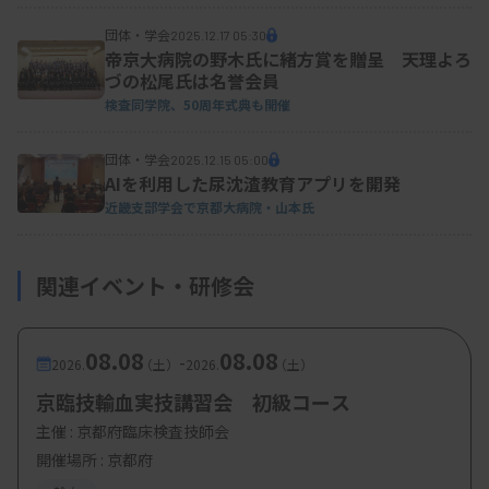
団体・学会
2025.12.17 05:30
帝京大病院の野木氏に緒方賞を贈呈 天理よろ
づの松尾氏は名誉会員
検査同学院、50周年式典も開催
団体・学会
2025.12.15 05:00
AIを利用した尿沈渣教育アプリを開発
近畿支部学会で京都大病院・山本氏
関連イベント・研修会
08.08
08.08
-
2026.
（土）
2026.
（土）
京臨技輸血実技講習会 初級コース
主催 :
京都府臨床検査技師会
開催場所 : 京都府