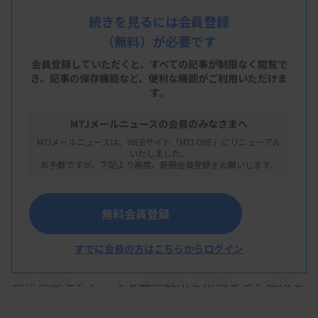
的な活動と体制構築の必要性が示された。
続きを見るには会員登録
（無料）が必要です
倉敷中央病院臨床検査技術部の加塩奈美氏は、血液
製剤の適正使用の取り組みについて講演。積極的に
会員登録していただくと、すべての記事が制限なく閲覧で
き、
記事の保存機能など、便利な機能がご利用いただけま
臨床とコミュニケーションをとり、状況に応じた提
す。
案やきめ細やかな調整が適正使用につながっている
MTJメールニュースの会員のみなさまへ
と述べた。
MTJメールニュースは、WEBサイト「MTJ ONE」にリニューアル
いたしました。
同院では1978年に独立した輸血部門として血液治
お手数ですが、下記より再度、新規会員登録をお願いします。
療センターを設立。医師、看護師、薬剤師、臨床検
査技師などから構成され、一元管理と、血液製剤払
無料会員登録
い出し後の取り扱いに関する院内ルールを徹底し、
不適正管理や患者取り違えを防止している。
すでに会員の方はこちらからログイン
救命救急センターでも血液製剤を常備しない運用を
行っていたが、緊急輸血が迅速に開始できない事例