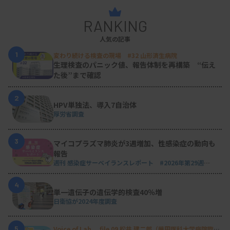
RANKING
人気の記事
1
変わり続ける検査の現場 #32 山形済生病院
生理検査のパニック値、報告体制を再構築 “伝え
た後”まで確認
2
HPV単独法、導入7自治体
厚労省調査
3
マイコプラズマ肺炎が3週増加、性感染症の動向も
報告
週刊 感染症サーベイランスレポート #2026年第29週
（2026.7.13 - 7.19）
4
単一遺伝子の遺伝学的検査40％増
日衛協が2024年度調査
5
Voice of Lab. file 09 松井 建二郎（藤田医科大学病院臨床