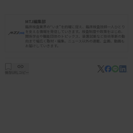
が発生した。これを受け、緊急時は「超緊急輸血」
として迅速に供給できる体制を構築。血液治療セン
ターから現場へ血液製剤を持って行く超緊急運用を
MTJ編集部
臨床検査業界の“いま”を的確に捉え、臨床検査技師一人ひとり
始めた。加塩氏は「臨床検査技師が現場に赴くこと
を支える情報を発信していきます。検査制度や政策をはじめ、
関係学会や職能団体のトピックス、装置試薬など技術革新の動
で、輸血前検体の採取などについて助言し、より迅
向まで幅広く取材・編集。ニュース以外の連載、企画、動画も
お届けしていきます。
速な血液製剤の払い出しに貢献できている」と話し
た。
愛媛大学医学部附属病院輸血細胞治療部の岡本康二
保存
URLコピー
氏は、輸血業務の新人教育などの取り組みを紹介。
経験が少ない臨床検査技師の不安を払拭するために
は、手順書を作成し、ヒューマンエラー防止対策を
実施して、応援体制を構築した上で粘り強く教育す
ることが重要だと指摘した。
同院では、時間外担当技師に新人教育プログラム